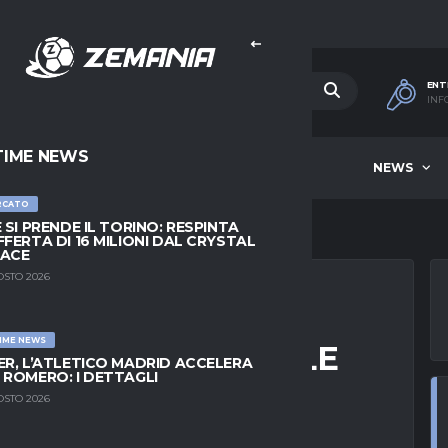
ENT
INF
TIME NEWS
HOME
BEST OF WEEK
NEWS
RCATO
E SI PRENDE IL TORINO: RESPINTA
FFERTA DI 16 MILIONI DAL CRYSTAL
LACE
OSTO 2026
IME NEWS
SUN CONTATTO DALLE
ER, L’ATLETICO MADRID ACCELERA
 ROMERO: I DETTAGLI
E MA DEVO
OSTO 2026
TO QUELLO