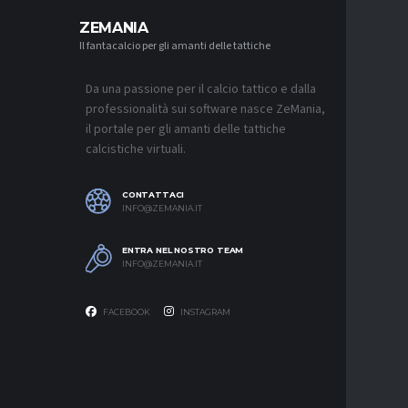
ZEMANIA
Il fantacalcio per gli amanti delle tattiche
MERCATO
NJIE SI 
L’OFFERT
PALACE
Da una passione per il calcio tattico e dalla
6 AGOSTO 2
professionalità sui software nasce ZeMania,
il portale per gli amanti delle tattiche
MERCATO
calcistiche virtuali.
LEAO RI
DEL GAL
6 AGOSTO 2
CONTATTACI
INFO@ZEMANIA.IT
MERCATO
JASHARI,
“ADATTO
ENTRA NEL NOSTRO TEAM
MERCATO
INFO@ZEMANIA.IT
6 AGOSTO 2
FACEBOOK
INSTAGRAM