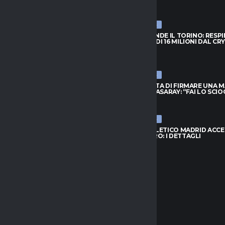
ULTIME NEWS
PRENDE IL TORINO: RESPINTA
NJIE SI PRENDE IL TORINO: RESP
A DI 16 MILIONI DAL CRYSTAL
L’OFFERTA DI 16 MILIONI DAL CR
PALACE
026
6 AGOSTO 2026
ULTIME NEWS
FIUTA DI FIRMARE UNA MAGLIA
LEAO RIFIUTA DI FIRMARE UNA 
ATASARAY: “FAI LO SCIOCCO”
DEL GALATASARAY: “FAI LO SCI
026
6 AGOSTO 2026
ULTIME NEWS
 ORA IL RISCATTO; L’AGENTE:
INTER, L’ATLETICO MADRID ACC
 AL NUOVO MODULO.
PER ROMERO: I DETTAGLI
..”
6 AGOSTO 2026
026