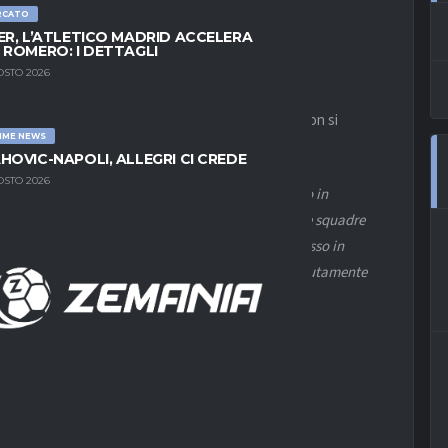
IONALE”
RCATO
ER, L’ATLETICO MADRID ACCELERA
 ROMERO: I DETTAGLI
OSTO 2026
 gli chiedeva sulla
Juventus:
il tecnico toscano non si
IME NEWS
HOVIC-NAPOLI, ALLEGRI CI CREDE
OSTO 2026
ene in mente è una persona molto seria che ho visto in
che è Tudor. Non ho ricevuto nessun contatto dalle squadre
 Certo, devo rimettere a posto quello che mi è successo in
sì per quelli fatti come me però poi io la devo assolutamente
 panchina ai Mondiali”.
LEGGI, AD ESEMPIO:
a