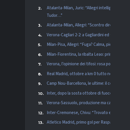
Atalanta-Milan, Juric: “Allegri intelligente, s
Tudor…”
Atalanta-Milan, Allegri: “Scontro diretto per il
Verona-Cagliari 2-2: a Gagliardini ed Orban risp
Milan-Pisa, Allegri: “Fuga? Calma, piedi per te
Milan-Fiorentina, la ribalta Leao: primato in cl
Verona, l’opinione dei tifosi: rosa poco competi
Real Madrid, ottobre a km 0 tutto nella Capital
Camp Nou-Barcellona, le ultime: il comunicato
Inter, dopo la sosta ottobre di fuoco e settiman
Verona-Sassuolo, produzione ma carestia del 
Inter-Cremonese, Chivu: “Trovato equilibrio, i
Atletico Madrid, primo gol per Raspadori: 5-1 