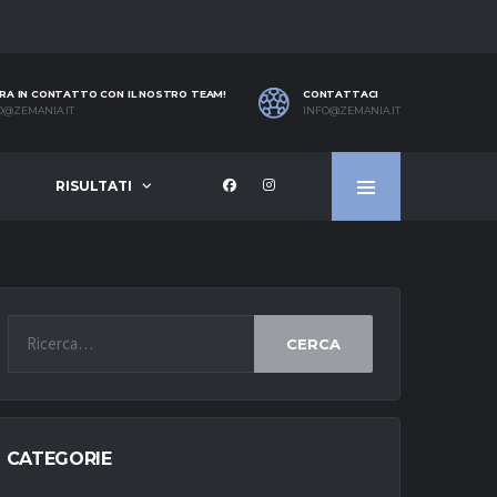
RA IN CONTATTO CON IL NOSTRO TEAM!
CONTATTACI
O@ZEMANIA.IT
INFO@ZEMANIA.IT
RISULTATI
CERCA
CATEGORIE