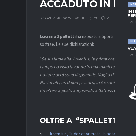
ACCADUTO IN NAZ
ME
INT
PER
3 NOVEMBRE 2025
11
13
0
6 AG
Luciano Spalletti
ha risposto a Sportmediaset che
ULT
sottrae. Le sue dichiarazioni:
VLA
6 AG
“
Se si allude alla Juventus, la prima cosa che mi vi
campo ho visto lavorare in una maniera bellissima 
italiane però sono disponibile. Voglia di rientrare?
Nazionale, un dolore, è stato, lo è e sarà sempre co
rimettere a posto augurando a Gattuso di essere in
OLTRE A “SPALLETTI
…”, 
Juventus, Tudor esonerato: la nota bianconer