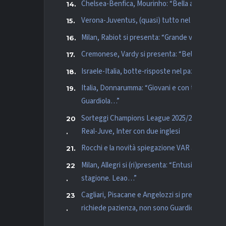
Chelsea-Benfica, Mourinho: “Bella accoglienza?
Verona-Juventus, (quasi) tutto nel primo tempo
Milan, Rabiot si presenta: “Grande voglia, scel
Cremonese, Vardy si presenta: “Bello sentirsi
Israele-Italia, botte-risposte nel pazzesco 4-5:
Italia, Donnarumma: “Giovani e con talento, ob
Guardiola…”
Sorteggi Champions League 2025/26: Chelsea p
Real-Juve, Inter con due inglesi
Rocchi e la novità spiegazione VAR allo stadio: “
Milan, Allegri si (ri)presenta: “Entusiasta, si pa
stagione. Leao…”
Cagliari, Pisacane e Angelozzi si presentano: 
richiede pazienza, non sono Guardiola”