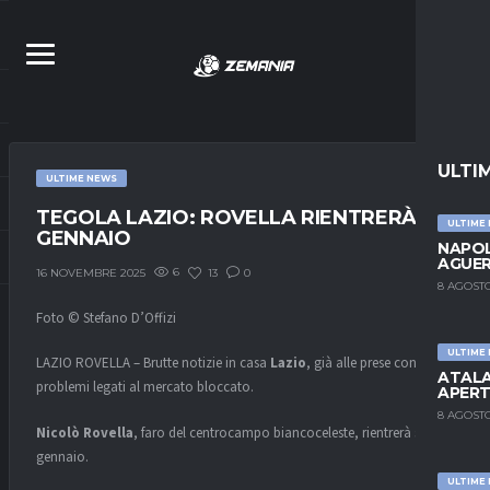
ULTI
ULTIME NEWS
TEGOLA LAZIO: ROVELLA RIENTRERÀ A
ULTIME
GENNAIO
NAPOL
AGUER
6
13
0
16 NOVEMBRE 2025
8 AGOSTO
Foto © Stefano D’Offizi
ULTIME
LAZIO ROVELLA – Brutte notizie in casa
Lazio
, già alle prese con i
ATALA
problemi legati al mercato bloccato.
APERT
8 AGOSTO
Nicolò Rovella
, faro del centrocampo biancoceleste, rientrerà solo a
gennaio.
ULTIME