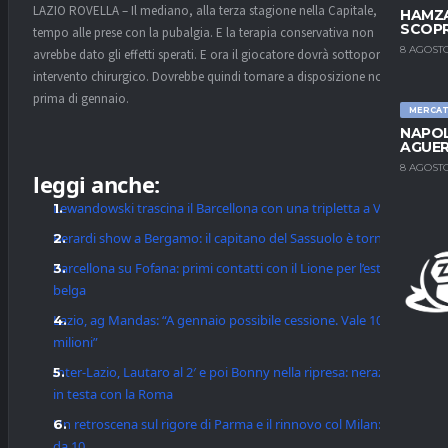
LAZIO ROVELLA – Il mediano, alla terza stagione nella Capitale, è da
HAMZA
SCOPR
tempo alle prese con la pubalgia. E la terapia conservativa non
8 AGOSTO
avrebbe dato gli effetti sperati. E ora il giocatore dovrà sottoporsi a
intervento chirurgico. Dovrebbe quindi tornare a disposizione non
prima di gennaio.
MERCA
NAPOL
AGUER
8 AGOSTO
leggi anche:
Lewandowski trascina il Barcellona con una tripletta a Vigo
Berardi show a Bergamo: il capitano del Sassuolo è tornato
Barcellona su Fofana: primi contatti con il Lione per l’esterno
belga
Lazio, ag Mandas: “A gennaio possibile cessione. Vale 10
milioni”
Inter-Lazio, Lautaro al 2′ e poi Bonny nella ripresa: nerazzurri
in testa con la Roma
Un retroscena sul rigore di Parma e il rinnovo col Milan: Leao
da 10