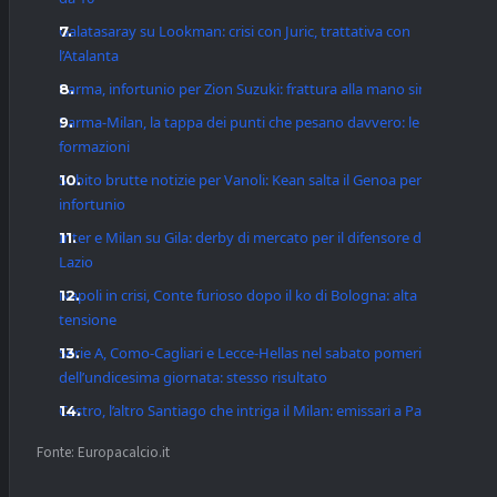
Galatasaray su Lookman: crisi con Juric, trattativa con
l’Atalanta
Parma, infortunio per Zion Suzuki: frattura alla mano sinistra
Parma-Milan, la tappa dei punti che pesano davvero: le
formazioni
Subito brutte notizie per Vanoli: Kean salta il Genoa per
infortunio
Inter e Milan su Gila: derby di mercato per il difensore della
Lazio
Napoli in crisi, Conte furioso dopo il ko di Bologna: alta
tensione
Serie A, Como-Cagliari e Lecce-Hellas nel sabato pomeriggio
dell’undicesima giornata: stesso risultato
Castro, l’altro Santiago che intriga il Milan: emissari a Parma
Fonte: Europacalcio.it