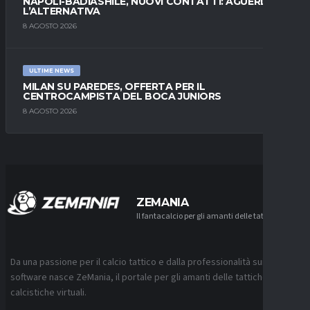
NAPOLI-BADIASHILE, NUOVI CONTATTI: AGUERD È
L’ALTERNATIVA
8 AGOSTO 2026
ULTIME NEWS
MILAN SU PAREDES, OFFERTA PER IL
CENTROCAMPISTA DEL BOCA JUNIORS
8 AGOSTO 2026
ZEMANIA
Il fantacalcio per gli amanti delle tattiche
Da una passione per il calcio tattico e dalla professionalità sui
software nasce ZeMania, il portale per gli amanti delle tattiche
calcistiche virtuali.