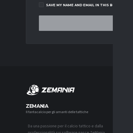
SAVE MY NAME AND EMAIL IN THIS BROWSER F
MERCA
ZEMANIA
Il fantacalcio per gli amanti delle tattiche
MERCATO
LUCUMÍ-
CON IL 
Da una passione per il calcio tattico e dalla
7 AGOSTO 2
professionalità sui software nasce ZeMania,