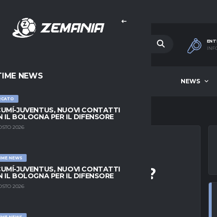
ENT
INF
TIME NEWS
HOME
BEST OF WEEK
NEWS
RCATO
UMÍ-JUVENTUS, NUOVI CONTATTI
 IL BOLOGNA PER IL DIFENSORE
OSTO 2026
IME NEWS
 COSA C’È DI VERO?
UMÍ-JUVENTUS, NUOVI CONTATTI
 IL BOLOGNA PER IL DIFENSORE
OSTO 2026
IME NEWS