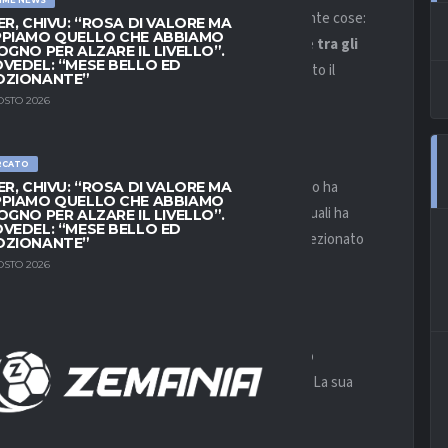
la panchina della Juventus
stanno cambiando tante cose:
ER, CHIVU: “ROSA DI VALORE MA
PIAMO QUELLO CHE ABBIAMO
I bianconeri sono quindi alla ricerca di un regista e
tra gli
OGNO PER ALZARE IL LIVELLO”.
VEDEL: “MESE BELLO ED
vero sul possibile ritorno?
Calciomercato.com
ha fatto il
OZIONANTE”
OSTO 2026
RCATO
di Pjanic; dopo l’avventura al Besiktas
il bosniaco ha
ER, CHIVU: “ROSA DI VALORE MA
PIAMO QUELLO CHE ABBIAMO
rjah FC
dove si è distinto con 63 presenze nelle quali ha
OGNO PER ALZARE IL LIVELLO”.
VEDEL: “MESE BELLO ED
perienza invece è stata
al CSKA Mosca
dove ha collezionato
OZIONANTE”
.
OSTO 2026
 Pjanic alla Juventus?
Al momento sembrano solo
a sta pensando alla chiamata per il bosniaco.
La sua
alciomercato nulla si può dare per scontato.