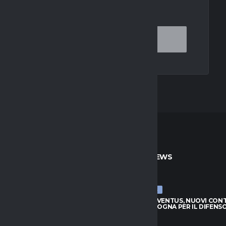
OR THE NEXT TIME I COMMENT.
TO
ULTIME NEWS
ULTIME NEWS
JUVENTUS, NUOVI CONTATTI
LUCUMÍ-JUVENTUS, NUOVI CON
BOLOGNA PER IL DIFENSORE
CON IL BOLOGNA PER IL DIFENS
026
7 AGOSTO 2026