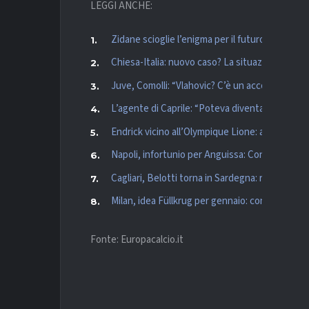
LEGGI ANCHE:
Zidane scioglie l’enigma per il futuro: “Torner
Chiesa-Italia: nuovo caso? La situazione
Juve, Comolli: “Vlahovic? C’è un accordo, ne p
L’agente di Caprile: “Poteva diventare il titola
Endrick vicino all’Olympique Lione: accordo in p
Napoli, infortunio per Anguissa: Conte in ansia
Cagliari, Belotti torna in Sardegna: rientro pre
Milan, idea Füllkrug per gennaio: contatti con 
Fonte: Europacalcio.it