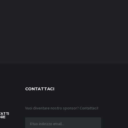
CONTATTACI
Vuoi diventare nostro sponsor? Contattaci!
TATTI
ORE