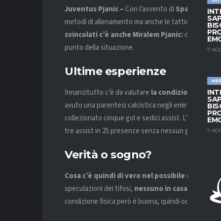
Juventus Pjanic –
Con l’avvento di
Spalletti sul
INT
SAP
metodi di allenamento ma anche le tattiche di gioco. 
BIS
PRO
svincolati c’è anche Miralem Pjanic:
cosa c’è di 
EM
punto della situazione.
7 AG
Ultime esperienze
ME
Innanzitutto c’è da valutare
la condizione fisica 
INT
SAP
avuto una parentesi calcistica negli emirati, allo
Sha
BIS
PRO
collezionato cinque gol e sedici assist. L’ultima es
EM
tre assist in 25 presenze senza nessun gol all’attivo
7 AG
Verità o sogno?
Cosa c’è quindi di vero nel possibile ritorno di
speculazioni dei tifosi,
nessuno in casa bianconer
condizione fisica però è buona, quindi occhio: nel c