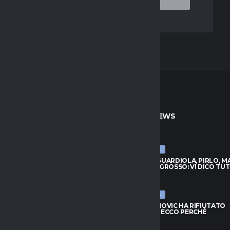
TO
ULTIME NEWS
ULTIME NEWS
VANOVIC HA RIFIUTATO
MALDINI: “GUARDIOLA, PIRLO, M
TA: ECCO PERCHÉ
DE ROSSI E GROSSO: VI DICO TU
026
9 AGOSTO 2026
ULTIME NEWS
S, KESSIÉ ASPETTA:
LAZIO, IVANOVIC HA RIFIUTATO
ANO I CONTATTI. SPUNTA
L’OFFERTA: ECCO PERCHÉ
I
9 AGOSTO 2026
026