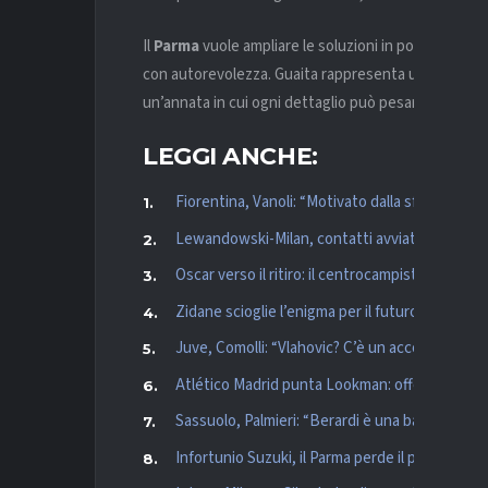
Il
Parma
vuole ampliare le soluzioni in porta e dare
con autorevolezza. Guaita rappresenta una scelta lo
un’annata in cui ogni dettaglio può pesare. L’arrivo è
LEGGI ANCHE:
Fiorentina, Vanoli: “Motivato dalla sfida, sono 
Lewandowski-Milan, contatti avviati: Ibrahimov
Oscar verso il ritiro: il centrocampista del São 
Zidane scioglie l’enigma per il futuro: “Torner
Juve, Comolli: “Vlahovic? C’è un accordo, ne p
Atlético Madrid punta Lookman: offerta da 60 mi
Sassuolo, Palmieri: “Berardi è una bandiera. M
Infortunio Suzuki, il Parma perde il proprio port