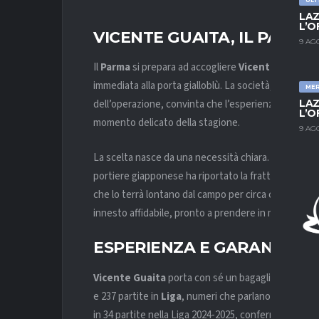
LAZ
L’O
VICENTE GUAITA, IL PARMA
9 AG
Il
Parma
si prepara ad accogliere
Vicente Guaita
,
immediata alla porta gialloblù. La società, allenata 
ME
LAZ
dell’operazione, convinta che l’esperienza dello s
L’O
momento delicato della stagione.
9 AG
La scelta nasce da una necessità chiara. L’infortuni
portiere giapponese ha riportato la frattura del ter
che lo terrà lontano dal campo per circa cinque mesi
innesto affidabile, pronto a prendere in mano la s
ESPERIENZA E GARANZIE TR
Vicente Guaita
porta con sé un bagaglio di alto liv
e 237 partite in
Liga
, numeri che parlano da soli. La
in 34 partite nella Liga 2024-2025, confermando solid