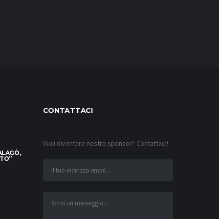
CONTATTACI
Vuoi diventare nostro sponsor? Contattaci!
ALAGÒ,
TTO”