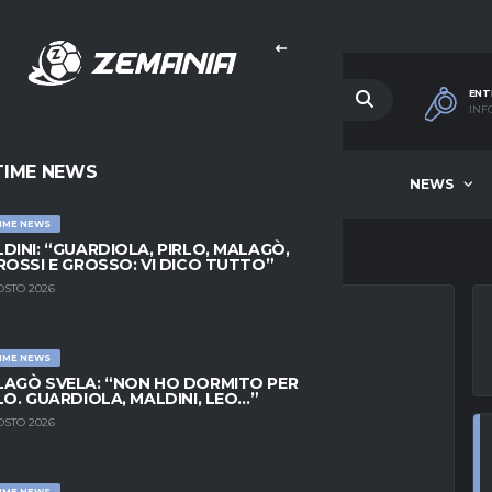
ENT
INF
TIME NEWS
HOME
BEST OF WEEK
NEWS
IME NEWS
DINI: “GUARDIOLA, PIRLO, MALAGÒ,
ROSSI E GROSSO: VI DICO TUTTO”
OSTO 2026
IME NEWS
UAITA: ARRIVA IL
AGÒ SVELA: “NON HO DORMITO PER
LO. GUARDIOLA, MALDINI, LEO…”
N SUZUKI
OSTO 2026
IME NEWS