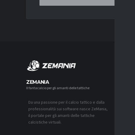
MERCA
ZEMANIA
Il fantacalcio per gli amanti delle tattiche
MERCATO
LAZIO, I
L’OFFER
Da una passione per il calcio tattico e dalla
9 AGOSTO 2
professionalità sui software nasce ZeMania,
MERCATO
il portale per gli amanti delle tattiche
JUVENTU
calcistiche virtuali.
CONTINU
FRATTES
9 AGOSTO 2