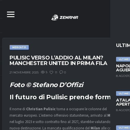
ULTI
MERCATO
PULISIC VERSO L’ADDIO AL MILAN?
ULTIME
MANCHESTER UNITED IN PRIMA FILA
NAPOL
AGUER
5
11
0
21 NOVEMBRE 2025
8 AGOSTO
Foto © Stefano D’Offizi
ULTIME
Il futuro di Pulisic prende forma
ATALA
APERT
Il nome di
Christian Pulisic
torna a occupare le colonne del
8 AGOSTO
mercato europeo. L’esterno offensivo statunitense, arrivato al
Milan
nel luglio 2023 e sotto contratto fino al 2027, starebbe valutando una
nuova destinazione. La mancata qualificazione del
Milan
alle coppe
ULTIME