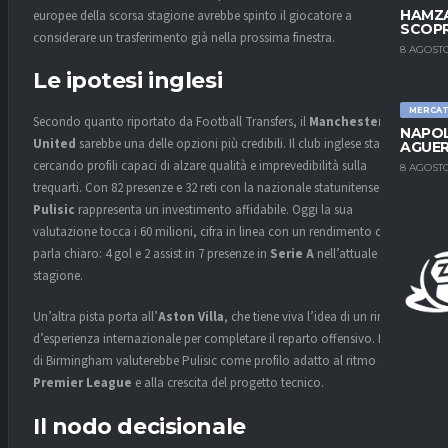
HAMZA
europee della scorsa stagione avrebbe spinto il giocatore a
SCOPR
considerare un trasferimento già nella prossima finestra.
8 AGOSTO
Le ipotesi inglesi
MERCA
Secondo quanto riportato da Football Transfers, il
Manchester
NAPOL
United
sarebbe una delle opzioni più credibili. Il club inglese sta
AGUER
cercando profili capaci di alzare qualità e imprevedibilità sulla
8 AGOSTO
trequarti. Con 82 presenze e 32 reti con la nazionale statunitense,
Pulisic
rappresenta un investimento affidabile. Oggi la sua
valutazione tocca i 60 milioni, cifra in linea con un rendimento che
parla chiaro: 4 gol e 2 assist in 7 presenze in
Serie A
nell’attuale
stagione.
Un’altra pista porta all’
Aston Villa
, che tiene viva l’idea di un rinforzo
d’esperienza internazionale per completare il reparto offensivo. Il club
di Birmingham valuterebbe Pulisic come profilo adatto al ritmo della
Premier League
e alla crescita del progetto tecnico.
Il nodo decisionale