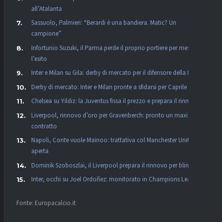
all’Atalanta
Sassuolo, Palmieri: “Berardi è una bandiera. Matic? Un
campione”
Infortunio Suzuki, il Parma perde il proprio portiere per mesi:
l’esito
Inter e Milan su Gila: derby di mercato per il difensore della Lazio
Derby di mercato: Inter e Milan pronte a sfidarsi per Caprile
Chelsea su Yildiz: la Juventus fissa il prezzo e prepara il rinnovo
Liverpool, rinnovo d’oro per Gravenberch: pronto un maxi
contratto
Napoli, Conte vuole Mainoo: trattativa col Manchester United
aperta
Dominik Szoboszlai, il Liverpool prepara il rinnovo per blindarlo
Inter, occhi su Joel Ordoñez: monitorato in Champions League
Fonte: Europacalcio.it