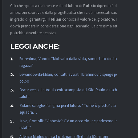
Ciò che significa realmente è che il futuro di
Pulisic
dipenderà dalle
ambizioni sportive e dalla progettualità che i club interessati saranno
in grado di garantirgli. Il
Milan
conosce il valore del giocatore, ma
dovrà prendere in considerazione ogni scenario. La prossima estate
potrebbe diventare decisiva.
LEGGI ANCHE:
Fiorentina, Vanoli: “Motivato dalla sfida, sono stato diretto con i
ragazzi”
Lewandowski-Milan, contatti avviati: Ibrahimovic spinge per il
colpo
Oscar verso il ritiro: il centrocampista del São Paulo a rischio
salute
Zidane scioglie l’enigma per il futuro: “Tornerò presto”; la
squadra…
Juve, Comolli: “Vlahovic? C’è un accordo, ne parleremo in
estate”
Atlético Madrid punta Lookman: offerta da 60 milioni