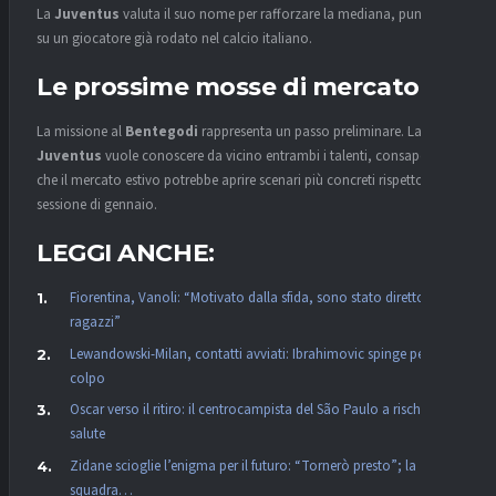
La
Juventus
valuta il suo nome per rafforzare la mediana, puntando
su un giocatore già rodato nel calcio italiano.
Le prossime mosse di mercato
La missione al
Bentegodi
rappresenta un passo preliminare. La
Juventus
vuole conoscere da vicino entrambi i talenti, consapevole
che il mercato estivo potrebbe aprire scenari più concreti rispetto alla
sessione di gennaio.
LEGGI ANCHE:
Fiorentina, Vanoli: “Motivato dalla sfida, sono stato diretto con i
ragazzi”
Lewandowski-Milan, contatti avviati: Ibrahimovic spinge per il
colpo
Oscar verso il ritiro: il centrocampista del São Paulo a rischio
salute
Zidane scioglie l’enigma per il futuro: “Tornerò presto”; la
squadra…