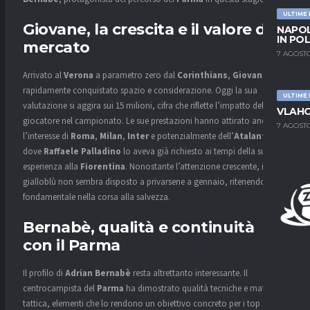
ULTIME
Giovane, la crescita e il valore di
NAPOL
IN PO
mercato
7 AGOSTO
Arrivato al
Verona
a parametro zero dal
Corinthians
,
Giovane
ha
rapidamente conquistato spazio e considerazione. Oggi la sua
ULTIME
valutazione si aggira sui 15 milioni, cifra che riflette l’impatto del
VLAHO
giocatore nel campionato. Le sue prestazioni hanno attirato anche
7 AGOSTO
l’interesse di
Roma
,
Milan
,
Inter
e potenzialmente dell’
Atalanta
,
dove
Raffaele Palladino
lo aveva già richiesto ai tempi della sua
esperienza alla
Fiorentina
. Nonostante l’attenzione crescente, il club
gialloblù non sembra disposto a privarsene a gennaio, ritenendolo
fondamentale nella corsa alla salvezza.
Bernabè, qualità e continuità
con il Parma
Il profilo di
Adrian Bernabè
resta altrettanto interessante. Il
centrocampista del
Parma
ha dimostrato qualità tecniche e maturità
tattica, elementi che lo rendono un obiettivo concreto per i top club.