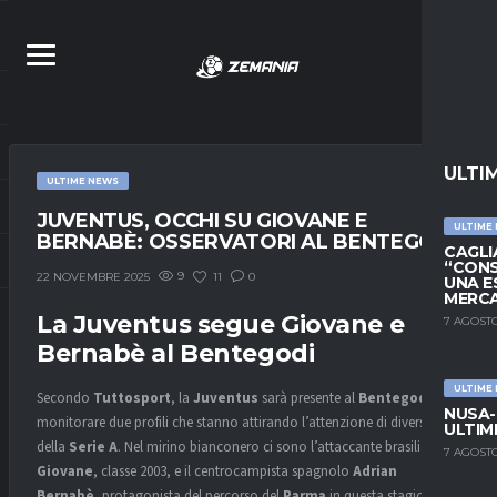
ULTI
ULTIME NEWS
JUVENTUS, OCCHI SU GIOVANE E
ULTIME
BERNABÈ: OSSERVATORI AL BENTEGODI
CAGLIA
“CONS
9
11
0
22 NOVEMBRE 2025
UNA E
MERC
La Juventus segue Giovane e
7 AGOSTO
Bernabè al Bentegodi
ULTIME
Secondo
Tuttosport
, la
Juventus
sarà presente al
Bentegodi
per
NUSA-
monitorare due profili che stanno attirando l’attenzione di diversi club
ULTIM
della
Serie A
. Nel mirino bianconero ci sono l’attaccante brasiliano
7 AGOSTO
Giovane
, classe 2003, e il centrocampista spagnolo
Adrian
Bernabè
, protagonista del percorso del
Parma
in questa stagione.