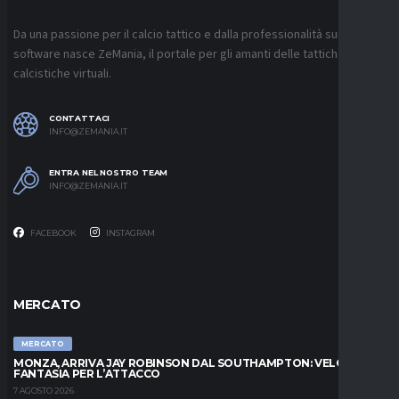
Da una passione per il calcio tattico e dalla professionalità sui
software nasce ZeMania, il portale per gli amanti delle tattiche
calcistiche virtuali.
CONTATTACI
INFO@ZEMANIA.IT
ENTRA NEL NOSTRO TEAM
INFO@ZEMANIA.IT
FACEBOOK
INSTAGRAM
MERCATO
MERCATO
MONZA, ARRIVA JAY ROBINSON DAL SOUTHAMPTON: VELOCITÀ E
FANTASIA PER L’ATTACCO
7 AGOSTO 2026