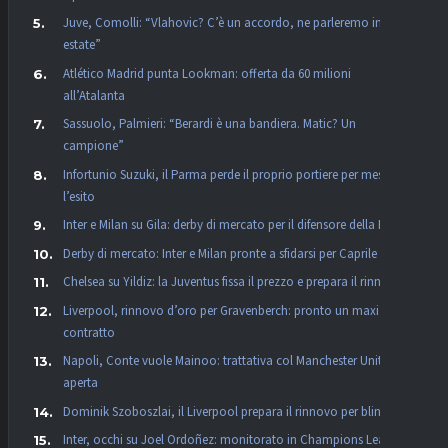
Juve, Comolli: “Vlahovic? C’è un accordo, ne parleremo in
estate”
Atlético Madrid punta Lookman: offerta da 60 milioni
all’Atalanta
Sassuolo, Palmieri: “Berardi è una bandiera. Matic? Un
campione”
Infortunio Suzuki, il Parma perde il proprio portiere per mesi:
l’esito
Inter e Milan su Gila: derby di mercato per il difensore della Lazio
Derby di mercato: Inter e Milan pronte a sfidarsi per Caprile
Chelsea su Yildiz: la Juventus fissa il prezzo e prepara il rinnovo
Liverpool, rinnovo d’oro per Gravenberch: pronto un maxi
contratto
Napoli, Conte vuole Mainoo: trattativa col Manchester United
aperta
Dominik Szoboszlai, il Liverpool prepara il rinnovo per blindarlo
Inter, occhi su Joel Ordoñez: monitorato in Champions League