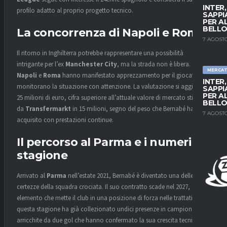
INTER
profilo adatto al proprio progetto tecnico.
SAPPI
PER A
BELLO
La concorrenza di Napoli e Roma
7 AGOSTO
Il ritorno in Inghilterra potrebbe rappresentare una possibilità
intrigante per l’ex
Manchester City
, ma la strada non è libera.
MERCA
Napoli
e
Roma
hanno manifestato apprezzamento per il giocatore e
INTER
monitorano la situazione con attenzione. La valutazione si aggira sui
SAPPI
PER A
25 milioni di euro, cifra superiore all’attuale valore di mercato stimato
BELLO
da
Transfermarkt
in 15 milioni, segno del peso che Bernabé ha
7 AGOSTO
acquisito con prestazioni continue.
Il percorso al Parma e i numeri in
stagione
Arrivato al
Parma
nell’estate 2021, Bernabé è diventato una delle
certezze della squadra crociata. Il suo contratto scade nel 2027,
elemento che mette il club in una posizione di forza nelle trattative. In
questa stagione ha già collezionato undici presenze in campionato,
arricchite da due gol che hanno confermato la sua crescita tecnica e