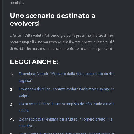
mentale.
Uno scenario destinato a
evolversi
L’
Aston Villa
valuta l’affondo già per le prossime finestre di mercato,
mentre
Napoli
e
Roma
restano alla finestra pronte a inserirsi. Il futuro
di
Adrián Bernabé
si annuncia uno dei temi caldi dei prossimi mesi.
LEGGI ANCHE:
Fiorentina, Vanoli: “Motivato dalla sfida, sono stato diretto con i
ragazzi”
Lewandowski-Milan, contatti avviati: Ibrahimovic spinge per il
colpo
Oscar verso il ritiro: il centrocampista del São Paulo a rischio
salute
Zidane scioglie l’enigma per il futuro: “Tornerò presto”; la
squadra…