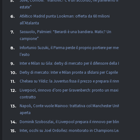
Juve, Comolli: “Vlahovic? C’è un accordo, ne parleremo in
estate”
Atlético Madrid punta Lookman: offerta da 60 milioni
all’Atalanta
Sassuolo, Palmieri: “Berardi è una bandiera. Matic? Un
campione”
Infortunio Suzuki, il Parma perde il proprio portiere per mesi:
l’esito
Inter e Milan su Gila: derby di mercato per il difensore della Lazio
Derby di mercato: Inter e Milan pronte a sfidarsi per Caprile
Chelsea su Yildiz: la Juventus fissa il prezzo e prepara il rinnovo
Liverpool, rinnovo d’oro per Gravenberch: pronto un maxi
contratto
Napoli, Conte vuole Mainoo: trattativa col Manchester United
aperta
Dominik Szoboszlai, il Liverpool prepara il rinnovo per blindarlo
Inter, occhi su Joel Ordoñez: monitorato in Champions League