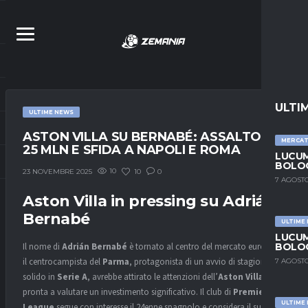
ULTI
ULTIME NEWS
ASTON VILLA SU BERNABÉ: ASSALTO DA
MERCA
25 MLN E SFIDA A NAPOLI E ROMA
LUCUM
BOLOG
10
10
0
23 NOVEMBRE 2025
7 AGOSTO
Aston Villa in pressing su Adrián
Bernabé
ULTIME
LUCUM
BOLOG
Il nome di
Adrián Bernabé
è tornato al centro del mercato europeo:
il centrocampista del
Parma
, protagonista di un avvio di stagione
7 AGOSTO
solido in
Serie A
, avrebbe attirato le attenzioni dell’
Aston Villa
,
pronta a valutare un investimento significativo. Il club di
Premier
ULTIME
League
segue con interesse il 24enne spagnolo e considera il suo