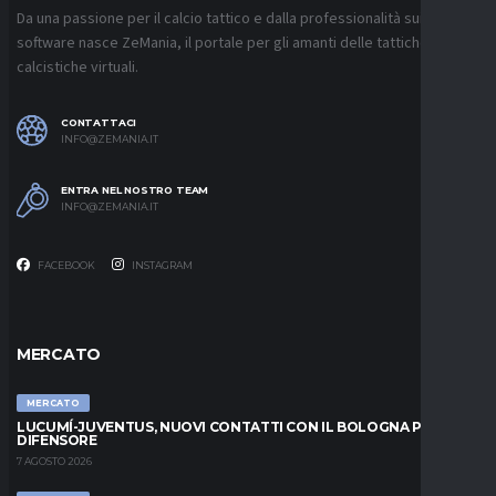
Da una passione per il calcio tattico e dalla professionalità sui
software nasce ZeMania, il portale per gli amanti delle tattiche
calcistiche virtuali.
CONTATTACI
INFO@ZEMANIA.IT
ENTRA NEL NOSTRO TEAM
INFO@ZEMANIA.IT
FACEBOOK
INSTAGRAM
MERCATO
MERCATO
LUCUMÍ-JUVENTUS, NUOVI CONTATTI CON IL BOLOGNA PER IL
DIFENSORE
7 AGOSTO 2026