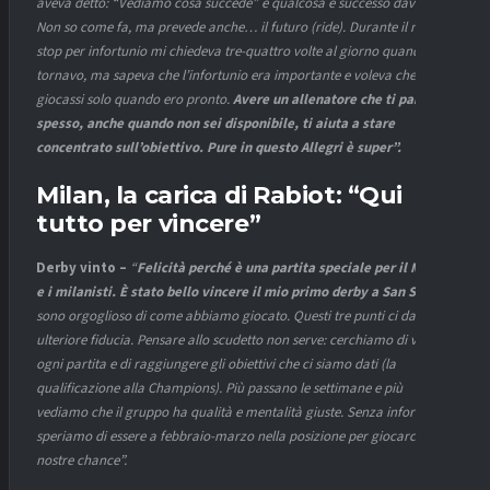
aveva detto: “Vediamo cosa succede” e qualcosa è successo davvero.
Non so come fa, ma prevede anche… il futuro (ride). Durante il mio
stop per infortunio mi chiedeva tre-quattro volte al giorno quando
tornavo, ma sapeva che l’infortunio era importante e voleva che
giocassi solo quando ero pronto.
Avere un allenatore che ti parla
spesso, anche quando non sei disponibile, ti aiuta a stare
concentrato sull’obiettivo. Pure in questo Allegri è super”.
Milan, la carica di Rabiot: “Qui
tutto per vincere”
Derby vinto –
“
Felicità perché è una partita speciale per il Milan
e i milanisti. È stato bello vincere il mio primo derby a San Siro
e
sono orgoglioso di come abbiamo giocato. Questi tre punti ci danno
ulteriore fiducia. Pensare allo scudetto non serve: cerchiamo di vincere
ogni partita e di raggiungere gli obiettivi che ci siamo dati (la
qualificazione alla Champions). Più passano le settimane e più
vediamo che il gruppo ha qualità e mentalità giuste. Senza infortuni,
speriamo di essere a febbraio-marzo nella posizione per giocarci le
nostre chance”.