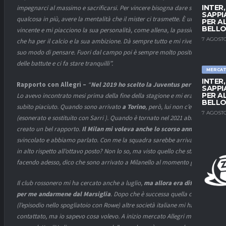
INTER
impegnarci al massimo e sacrificarsi. Per vincere bisogna dare sempre
SAPPI
qualcosa in più, avere la mentalità che il mister ci trasmette. È un
PER A
BELLO
vincente e mi piacciono la sua personalità, come allena, la passione
7 AGOSTO
che ha per il calcio e la sua ambizione. Dà sempre tutto e mi rivedo nel
suo modo di pensare. Fuori dal campo poi è sempre molto positivo, fa
delle battute e ci fa stare tranquilli”.
MERCA
INTER
Rapporto con Allegri –
“
Nel 2019 ho scelto la Juventus per lui.
SAPPI
PER A
Lo avevo incontrato mesi prima della fine della stagione e mi era
BELLO
subito piaciuto. Quando sono arrivato
a Torino
, però, lui non c’era più
7 AGOSTO
(esonerato e sostituito con Sarri ). Quando è tornato nel 2021 abbiamo
creato un bel rapporto.
Il Milan mi voleva anche lo scorso anno:
ero
svincolato e abbiamo parlato. Con me la squadra sarebbe arrivata più
in alto rispetto all’ottavo posto? Non lo so, ma visto quello che stiamo
facendo adesso, dico che sono arrivato a Milanello al momento giusto.
Il club rossonero mi ha cercato anche a luglio,
ma allora era difficile
per me andarmene dal Marsiglia
. Dopo che è successa quella cosa
(l’episodio nello spogliatoio con Rowe) altre società italiane mi hanno
contattato, ma io sapevo cosa volevo. A inizio mercato Allegri mi