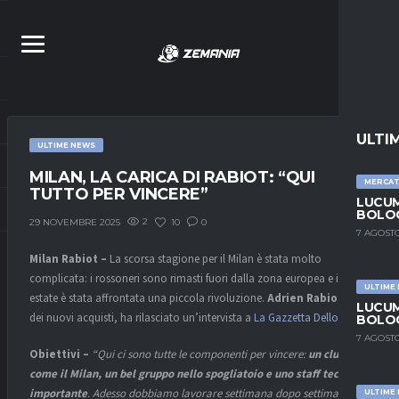
ULTI
ULTIME NEWS
MILAN, LA CARICA DI RABIOT: “QUI
MERCA
TUTTO PER VINCERE”
LUCUM
BOLOG
2
10
0
29 NOVEMBRE 2025
7 AGOSTO
Milan Rabiot –
La scorsa stagione per il Milan è stata molto
complicata: i rossoneri sono rimasti fuori dalla zona europea e in
ULTIME
estate è stata affrontata una piccola rivoluzione.
Adrien Rabiot,
uno
LUCUM
dei nuovi acquisti, ha rilasciato un’intervista a
La Gazzetta Dello Sport.
BOLOG
7 AGOSTO
Obiettivi –
“Qui ci sono tutte le componenti per vincere:
un club
come il Milan, un bel gruppo nello spogliatoio e uno staff tecnico
importante
. Adesso dobbiamo lavorare settimana dopo settimana,
ULTIME