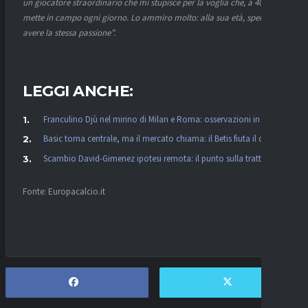
un giocatore straordinario che mi stupisce per la voglia che, a 40 anni,
mette in campo ogni giorno. Lo ammiro molto: alla sua età, spero di
avere la stessa passione”.
LEGGI ANCHE:
Franculino Djù nel mirino di Milan e Roma: osservazioni in corso
Basic torna centrale, ma il mercato chiama: il Betis fiuta il colpo
Scambio David-Gimenez ipotesi remota: il punto sulla trattativa
Fonte: Europacalcio.it