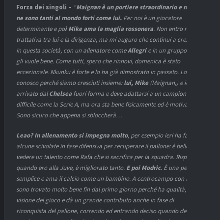
Forza dei singoli –
“
Maignan è un portiere straordinario e non ce
ne sono tanti al mondo forti come lui.
Per noi è un giocatore
determinante e po
i Mike ama la maglia rossonera
. Non entro nella
trattativa tra lui e la dirigenza, ma mi auguro che continui a crescere
in questa società, con un allenatore come
Allegri
e in un gruppo che
gli vuole bene. Come tutti, spero che rinnovi, domenica è stato
eccezionale. Nkunku è forte e lo ha già dimostrato in passato. Lo
conosco perché siamo cresciuti insieme:
lui, Mike
(Maignan,) e io. È
arrivato dal
Chelsea
fuori forma e deve adattarsi a un campionato
difficile come la Serie A, ma ora sta bene fisicamente ed è motivato.
Sono sicuro che appena si sbloccherà…
Leao? In allenamento si impegna molto
, per esempio ieri ha fatto
alcune scivolate in fase difensiva per recuperare il pallone: è bello
vedere un talento come Rafa che si sacrifica per la squadra. Rispetto a
quando ero alla Juve, è migliorato tanto.
E poi Modric
. È una persona
semplice e ama il calcio come un bambino. A centrocampo con lui mi
sono trovato molto bene fin dal primo giorno perché ha qualità,
visione del gioco e dà un grande contributo anche in fase di
riconquista del pallone, correndo ed entrando deciso quando deve. È