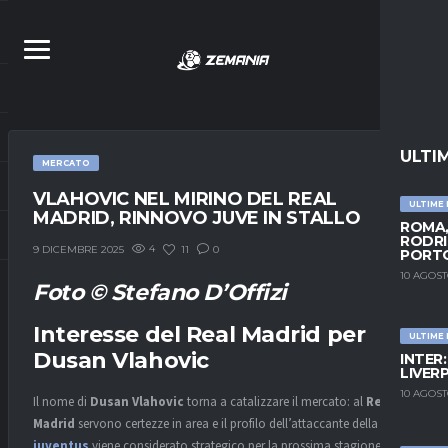
ULTI
MERCATO
VLAHOVIC NEL MIRINO DEL REAL
ULTIME
MADRID, RINNOVO JUVE IN STALLO
ROMA,
RODRI
4
11
0
9 DICEMBRE 2025
PORT
10 AGOST
Foto © Stefano D’Offizi
Interesse del Real Madrid per
ULTIME
Dusan Vlahovic
INTER
LIVER
10 AGOST
Il nome di
Dusan Vlahovic
torna a catalizzare il mercato: al
Real
Madrid
servono certezze in area e il profilo dell’attaccante della
juventus
viene considerato strategico per la prossima stagione. A