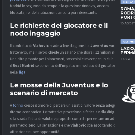
MERCA
Madrid lo seguono da tempo e la questione rinnovo, ancora
ROMA,
bloccata, rende la situazione ancora più interessante.
RODRI
PORT
10 AGOST
Le richieste del giocatore e il
nodo ingaggio
ULTIME
Il contratto di
Vlahovic
scade a fine stagione. La
Juventus
vuole
LAZIO
trattenerlo, ma il serbo chiede un salario che sfiora i 12 milioni netti.
PERMA
Una cifra pesante per i bianconeri, sostenibile invece per un club come
10 AGOST
il
Real Madrid
se convinto dell’impatto immediato del giocatore
nella
liga
.
Le mosse della Juventus e lo
scenario di mercato
A
torino
cresce il timore di perdere un asset di valore senza adeguato
ritorno economico. Le trattative procedono a fatica e nella dirigenza
si fa strada l’idea di valutare proposte concrete per evitare un addio a
parametro zero. La sensazione è che
Vlahovic
stia ascoltando con
attenzione nuove opportunità.