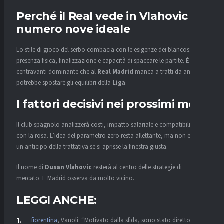
Perché il Real vede in Vlahovic il
numero nove ideale
Lo stile di gioco del serbo combacia con le esigenze dei blancos:
presenza fisica, finalizzazione e capacità di spaccare le partite. È il
centravanti dominante che al
Real Madrid
manca a tratti da anni e
potrebbe spostare gli equilibri della
Liga
.
I fattori decisivi nei prossimi mesi
Il club spagnolo analizzerà costi, impatto salariale e compatibilità
con la rosa. L’idea del parametro zero resta allettante, ma non esclude
un anticipo della trattativa se si aprisse la finestra giusta.
Il nome di
Dusan Vlahovic
resterà al centro delle strategie di
mercato. E Madrid osserva da molto vicino.
LEGGI ANCHE:
fiorentina
, Vanoli: “Motivato dalla sfida, sono stato diretto con i