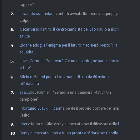
ragazzi”
Lewandowski-
milan
, contatti avviati: Ibrahimovic spinge per il
colpo
Oscar verso il ritiro: il centrocampista del São Paulo a rischio
salute
Zidane scioglie l’enigma per il futuro: “Tornerò presto”; la
squadra…
Juve, Comolli: “Vlahovic? C’è un accordo, ne parleremo in
estate”
Atlético Madrid punta Lookman: offerta da 60 milioni
all’
atalanta
sassuolo
, Palmieri: “Berardi è una bandiera. Matic? Un
campione”
Infortunio Suzuki, il
parma
perde il proprio portiere per mesi:
l’esito
inter
e Milan su Gila: derby di mercato per il difensore della
lazio
Derby di mercato: Inter e Milan pronte a sfidarsi per Caprile