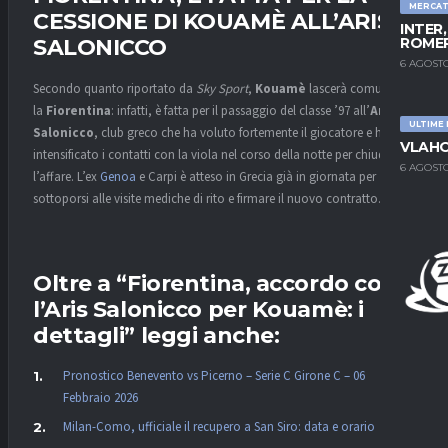
MERCA
CESSIONE DI KOUAMÈ ALL’ARIS
INTER
ROMER
SALONICCO
6 AGOSTO
Secondo quanto riportato da
Sky Sport
,
Kouamè
lascerà comunque
la
Fiorentina
: infatti, è fatta per il passaggio del classe ’97 all’
Aris
ULTIME
Salonicco
, club greco che ha voluto fortemente il giocatore e ha
VLAHO
intensificato i contatti con la viola nel corso della notte per chiudere
6 AGOSTO
l’affare. L’ex
Genoa
e Carpi è atteso in Grecia già in giornata per
sottoporsi alle visite mediche di rito e firmare il nuovo contratto.
Oltre a “Fiorentina, accordo con
l’Aris Salonicco per Kouamè: i
dettagli” leggi anche:
Pronostico Benevento vs Picerno – Serie C Girone C – 06
Febbraio 2026
Milan-Como, ufficiale il recupero a San Siro: data e orario