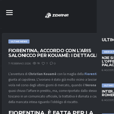
ULTI
ULTIME NEWS
FIORENTINA, ACCORDO CON L’ARIS
MERCA
SALONICCO PER KOUAMÈ: I DETTAGLI
NJIE S
L’OFF
18
7
0
7 FEBBRAIO 2026
PALAC
6 AGOSTO
L’avventura di
Christian Kouamè
con la maglia della
Fiorentina
è
giunta al capolinea. L’ivoriano è stato già molto vicino a lasciare i
viola nel corso degli ultimi giorni di mercato, quando il
Verona
aveva
ULTIME
quasi chiuso l’affare in prestito, ma, come riportato dallo stesso club
INTER
ROMER
toscano in un comunicato ufficiale, la trattativa è sfumata a causa
6 AGOSTO
della mancata intesa riguardo l’obbligo di riscatto.
FIORENTINA, È FATTA PER LA