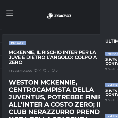
ULTI
MERCATO
MCKENNIE, IL RISCHIO INTER PER LA
MERCA
JUVE È DIETRO L’ANGOLO: COLPO A
JUVEN
ZERO
CONTA
9 AGOSTO
10
7
0
7 FEBBRAIO 2026
WESTON MCKENNIE,
ULTIME
CENTROCAMPISTA DELLA
JUVEN
CONTA
JUVENTUS, POTREBBE FINIRE
9 AGOSTO
ALL’INTER A COSTO ZERO; IL
CLUB NERAZZURRO PRENDE
ULTIME