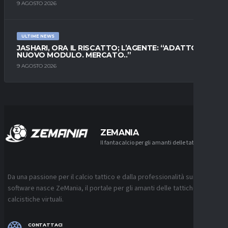
9 AGOSTO 2026
ULTIME NEWS
JASHARI, ORA IL RISCATTO; L’AGENTE: “ADATTO AL
NUOVO MODULO. MERCATO..”
9 AGOSTO 2026
ZEMANIA
Il fantacalcio per gli amanti delle tattiche
Da una passione per il calcio tattico e dalla professionalità sui
software nasce ZeMania, il portale per gli amanti delle tattiche
calcistiche virtuali.
CONTATTACI