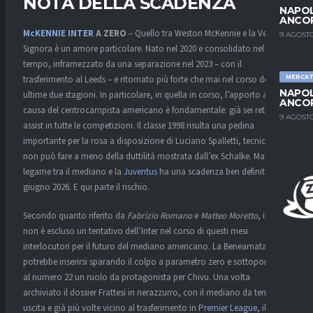
NOTA DELLA SCADENZA
NAPOL
ANCO
McKENNIE
INTER
A ZERO
– Quello tra Weston McKennie e la Vecchia
9 AGOSTO
Signora è un amore particolare. Nato nel 2020 e consolidato nel
tempo, inframezzato da una separazione nel 2023 – con il
trasferimento al Leeds – e ritornato più forte che mai nel corso delle
MERCA
NAPOL
ultime due stagioni. In particolare, in quella in corso, l’apporto alla
ANCO
causa del centrocampista americano è fondamentale: già sei reti e tre
9 AGOSTO
assist in tutte le competizioni. Il classe 1998 risulta una pedina
importante per la rosa a disposizione di Luciano Spalletti, tecnico che
non può fare a meno della duttilità mostrata dall’ex Schalke. Ma il
legame tra il mediano e la
Juventus
ha una scadenza ben definita: 30
giugno 2026. E qui parte il rischio.
Secondo quanto riferito da
Fabrizio Romano
e
Matteo Moretto
, infatti,
non è escluso un tentativo dell’Inter nel corso di questi mesi
interlocutori per il futuro del mediano americano. La Beneamata
potrebbe inserirsi sparando il colpo a parametro zero e sottoponendo
al numero 22 un ruolo da protagonista per Chivu. Una volta
archiviato il dossier Frattesi in nerazzurro, con il mediano da tempo in
uscita e già più volte vicino al trasferimento in
Premier League
, il club