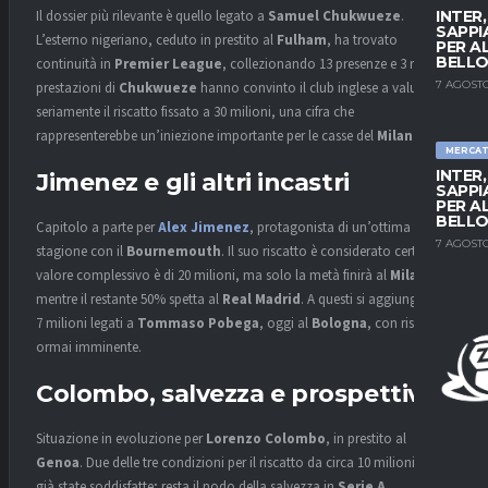
Il dossier più rilevante è quello legato a
Samuel Chukwueze
.
INTER
SAPPI
L’esterno nigeriano, ceduto in prestito al
Fulham
, ha trovato
PER A
BELLO
continuità in
Premier League
, collezionando 13 presenze e 3 reti. Le
7 AGOSTO
prestazioni di
Chukwueze
hanno convinto il club inglese a valutare
seriamente il riscatto fissato a 30 milioni, una cifra che
rappresenterebbe un’iniezione importante per le casse del
Milan
.
MERCA
INTER
Jimenez e gli altri incastri
SAPPI
PER A
BELLO
Capitolo a parte per
Alex Jimenez
, protagonista di un’ottima
7 AGOSTO
stagione con il
Bournemouth
. Il suo riscatto è considerato certo: il
valore complessivo è di 20 milioni, ma solo la metà finirà al
Milan
,
mentre il restante 50% spetta al
Real Madrid
. A questi si aggiungono i
7 milioni legati a
Tommaso Pobega
, oggi al
Bologna
, con riscatto
ormai imminente.
Colombo, salvezza e prospettive
Situazione in evoluzione per
Lorenzo Colombo
, in prestito al
Genoa
. Due delle tre condizioni per il riscatto da circa 10 milioni sono
già state soddisfatte; resta il nodo della salvezza in
Serie A
.