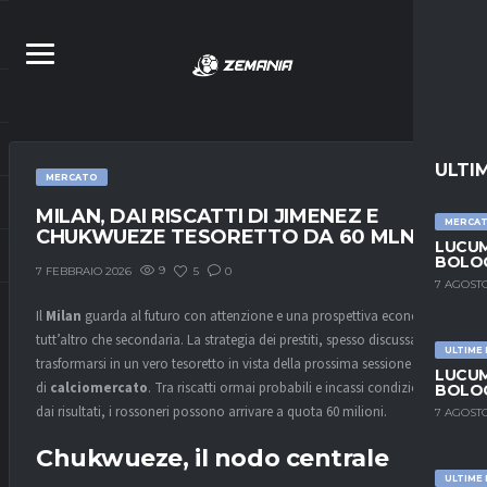
ULTI
MERCATO
MILAN, DAI RISCATTI DI JIMENEZ E
MERCA
CHUKWUEZE TESORETTO DA 60 MLN
LUCUM
BOLOG
9
5
0
7 FEBBRAIO 2026
7 AGOSTO
Il
Milan
guarda al futuro con attenzione e una prospettiva economica
tutt’altro che secondaria. La strategia dei prestiti, spesso discussa, può
ULTIME
trasformarsi in un vero tesoretto in vista della prossima sessione estiva
LUCUM
di
calciomercato
. Tra riscatti ormai probabili e incassi condizionati
BOLOG
dai risultati, i rossoneri possono arrivare a quota 60 milioni.
7 AGOSTO
Chukwueze, il nodo centrale
ULTIME