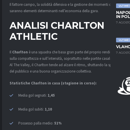
Il fattore campo, la solidità difensiva e la gestione dei momenti chiave
ULTIME
saranno elementi determinanti nell’economia della gara.
NAPOL
IN PO
ANALISI CHARLTON
7 AGOSTO
ATHLETIC
ULTIME
VLAHO
Il
Charlton
è una squadra che basa gran parte del proprio rendimento
7 AGOSTO
sulla compattezza e sull’intensità, soprattutto nelle partite casalinghe.
Al The Valley, il Charlton tende ad alzare il ritmo, sfruttando la spinta
del pubblico e una buona organizzazione collettiva.
Statistiche Charlton in casa (stagione in corso):
Media gol segnati:
1,45
Media gol subiti:
1,10
Possesso palla medio:
51%