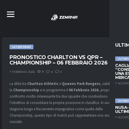
ULTI
ULTIME NEWS
PRONOSTICO CHARLTON VS QPR –
ULTIME
CHAMPIONSHIP – 06 FEBBRAIO 2026
CAGLIA
“CONS
8
6
0
7 FEBBRAIO 2026
UNA E
MERC
La sfida tra
Charlton Athletic
e
Queens Park Rangers
, valida per
7 AGOSTO
la
Championship
e in programma il
06 Febbraio 2026
, propone un
confronto molto interessante tra due squadre che condividono
ULTIME
l’obiettivo di consolidare la propria posizione in classifica. In una
NUSA-
stagione lunga e fisicamente impegnativa come quella della
ULTIM
Championship, questo tipo di match può rappresentare uno snodo
7 AGOSTO
cruciale.