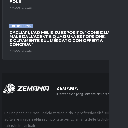
POLE
7 AGOSTO 2026
ULTIME NEWS
CAGLIARI, L’AD MELIS SU ESPOSITO: “CONSIGLIATO
MALE DALL’AGENTE, QUASI UNA ESTORSIONE;
SICURAMENTE SUL MERCATO CON OFFERTA
CONGRUA”
7 AGOSTO 2026
ZEMANIA
Il fantacalcio per gli amanti delle tattiche
Da una passione per il calcio tattico e dalla professionalità sui
software nasce ZeMania, il portale per gli amanti delle tattiche
calcistiche virtuali.