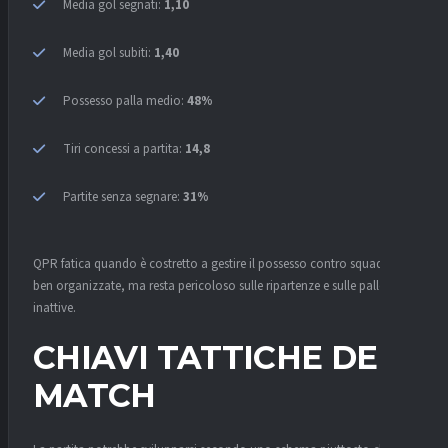
Media gol segnati:
1,10
Media gol subiti:
1,40
Possesso palla medio:
48%
Tiri concessi a partita:
14,8
Partite senza segnare:
31%
QPR fatica quando è costretto a gestire il possesso contro squadre
ben organizzate, ma resta pericoloso sulle ripartenze e sulle palle
inattive.
CHIAVI TATTICHE DEL
MATCH