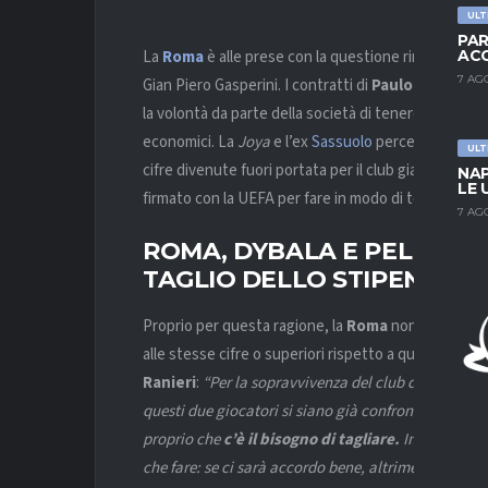
ULT
PAR
La
Roma
è alle prese con la questione rinnovi di d
ACC
7 AG
Gian Piero Gasperini. I contratti di
Paulo Dybala
e
la volontà da parte della società di tenere entrambi c
economici. La
Joya
e l’ex
Sassuolo
percepiscono ri
ULT
cifre divenute fuori portata per il club giallorosso, il
NAP
LE 
firmato con la UEFA per fare in modo di tornare in re
7 AG
ROMA, DYBALA E PELLEGRIN
TAGLIO DELLO STIPENDIO 
Proprio per questa ragione, la
Roma
non ha alcuna 
alle stesse cifre o superiori rispetto a quelle per
Ranieri
:
“Per la sopravvivenza del club dobbiamo
a
questi due giocatori si siano già confrontati con la 
proprio che
c’è il bisogno di tagliare.
In base a que
che fare: se ci sarà accordo bene, altrimenti ci salu