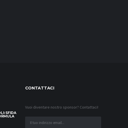
CONTATTACI
Vuoi diventare nostro sponsor? Contattaci!
I: SFIDA
FORMULA