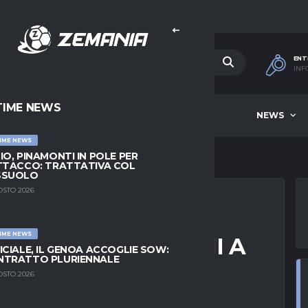
ENT
INF
TIME NEWS
HOME
BEST OF WEEK
NEWS
IME NEWS
IO, PINAMONTI IN POLE PER
TTACCO: TRATTATIVA COL
SSUOLO
OSTO 2026
IME NEWS
BALA E PELLEGRINI A
ICIALE, IL GENOA ACCOGLIE SOW:
NTRATTO PLURIENNALE
CCEDE
OSTO 2026