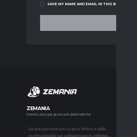
SAVE MY NAME AND EMAIL IN THIS BROWSER F
MERCA
ZEMANIA
Il fantacalcio per gli amanti delle tattiche
MERCATO
BOLOGNA,
A GENOA
Da una passione per il calcio tattico e dalla
7 AGOSTO 2
professionalità sui software nasce ZeMania,