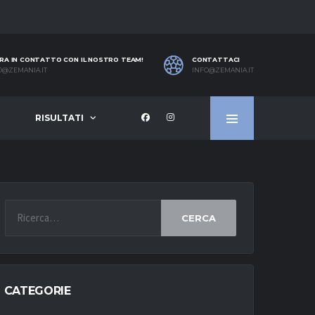
RA IN CONTATTO CON IL NOSTRO TEAM!
CONTATTACI
O@ZEMANIA.IT
INFO@ZEMANIA.IT
RISULTATI
CERCA
CATEGORIE