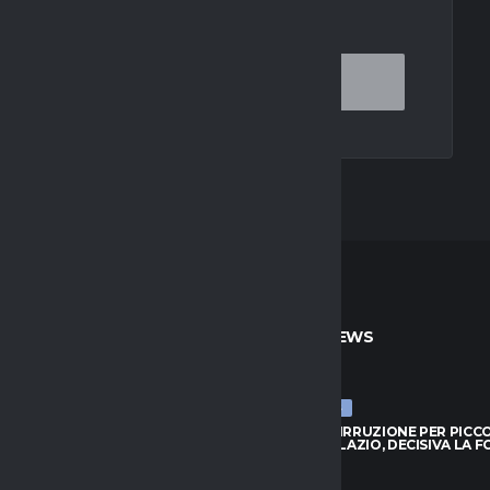
OR THE NEXT TIME I COMMENT.
TO
ULTIME NEWS
ULTIME NEWS
 IRRUZIONE PER PICCOLI: SFIDA
BOLOGNA, IRRUZIONE PER PICCOL
 E LAZIO, DECISIVA LA FORMULA
A GENOA E LAZIO, DECISIVA LA 
026
7 AGOSTO 2026