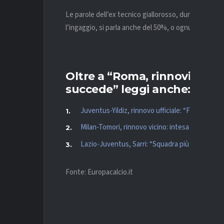
Le parole dell’ex tecnico giallorosso, dunque, sono
l’ingaggio, si parla anche del 50%, o ognuno prosegu
Oltre a “Roma, rinnovi Dybala
succede” leggi anche:
Juventus-Yildiz, rinnovo ufficiale: “Felice, far
Milan-Tomori, rinnovo vicino: intesa in fase av
Lazio-Juventus, Sarri: “Squadra più pronta prim
Fonte: Europacalcio.it