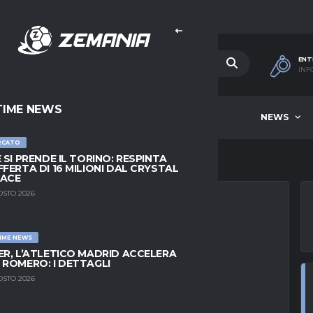
ENT
INF
TIME NEWS
HOME
BEST OF WEEK
NEWS
RCATO
E SI PRENDE IL TORINO: RESPINTA
FFERTA DI 16 MILIONI DAL CRYSTAL
LACE
OSTO 2026
IME NEWS
PREFERITO PER LA
ER, L’ATLETICO MADRID ACCELERA
 ROMERO: I DETTAGLI
ERI TENTANO
OSTO 2026