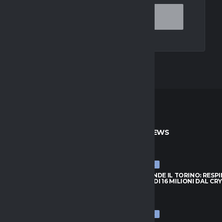
TO
ULTIME NEWS
ULTIME NEWS
PRENDE IL TORINO: RESPINTA
NJIE SI PRENDE IL TORINO: RESP
A DI 16 MILIONI DAL CRYSTAL
L’OFFERTA DI 16 MILIONI DAL CR
PALACE
026
6 AGOSTO 2026
ULTIME NEWS