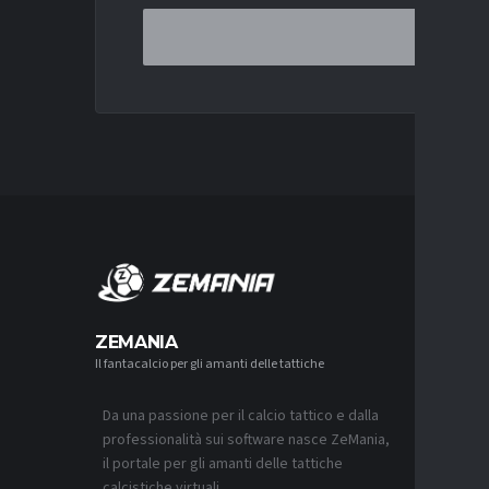
MERCA
ZEMANIA
Il fantacalcio per gli amanti delle tattiche
MERCATO
NJIE SI 
L’OFFERT
PALACE
Da una passione per il calcio tattico e dalla
6 AGOSTO 2
professionalità sui software nasce ZeMania,
il portale per gli amanti delle tattiche
MERCATO
calcistiche virtuali.