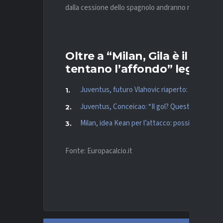
dalla cessione dello spagnolo andranno nelle casse
Oltre a “Milan, Gila è il prefe
tentano l’affondo” leggi an
Juventus, futuro Vlahovic riaperto: le parole di
Juventus, Conceicao: “Il gol? Questione di te
Milan, idea Kean per l’attacco: possibile assalt
Fonte: Europacalcio.it