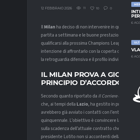
ME
12 FEBBRAIO 2026
11
10
0
INT
PER
6 AG
Il
Milan
ha deciso di non intervenire in questa sessio
partita a settimana e le buone prestazioni di Koni D
qualificarsi alla prossima Champions League, torne
ULT
VLA
intenzione di affrontarlo con la coperta corta. In t
6 AG
la retroguardia difensiva e il profilo individuato è
Ma
IL MILAN PROVA A GIOCARE
PRINCIPIO D’ACCORDO CON
Secondo quanto riportato da
Il Corriere dello Sport
che, ai tempi della
Lazio
, ha gestito in prima perso
avrebbero già avviato i contatti con l’entourage d
quinquennale. L’obiettivo è convincere la
Lazio
con
sulla scadenza dell’attuale contratto che lega
Gila
a
presidente Lotito non si accontenti della cifra offe