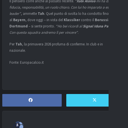
Il pensiero corre anche al passato recente.
“
Xabi Alonso
mi ha dato
fiducia, responsabilità, un ruolo chiaro. Con lui ho imparato a essere
leader”
, ammette
Tah
. Quel punto di svolta lo ha condotto fino
al
Bayern
, dove oggi – in vista del
Klassiker
contro il
Borussia
Dortmund
– si sente pronto.
“Ho bei ricordi al
Signal Iduna Park
.
Con questa squadra andremo lì per vincere”
.
Per
Tah
, la primavera 2026 profuma di conferme. In club e in
nazionale.
Fonte: Europacalcio.it