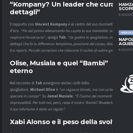
“Kompany? Un leader che cura i
HAMZA
SCOPR
dettagli”
8 AGOSTO
Il rapporto con
Vincent Kompany
è al centro del suo momento
d’oro.
“Fin dal primo allenamento ho capito la sua mentalità: non far
MERCA
respirare l’avversario”
, spiega
Tah
.
“Sa gestire lo spogliatoio, ma è nei
NAPOL
AGUER
dettagli che fa la differenza: tempismo, posizione del corpo, distanze
8 AGOSTO
tra reparti. Piccole correzioni che riducono il rischio di subire gol”
.
Olise, Musiala e quel “Bambi”
eterno
Nel racconto di
Tah
emergono anche i volti dello
spogliatoio.
Michael Olise
è
“un ragazzo timido, ma con un’energia
speciale in campo”
. Su
Jamal Musiala
:
“È l’uomo dei momenti
imprevedibili. Per tutti noi, però, resta il nostro ‘Bambi’. Rivederlo dopo
il suo infortunio è stato un regalo”
.
Xabi Alonso e il peso della svolta