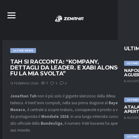
ULTI
ULTIME NEWS
TAH SI RACCONTA: “KOMPANY,
ULTIME
DETTAGLI DA LEADER. E XABI ALONSO
NAPOL
FU LA MIA SVOLTA”
AGUER
8 AGOSTO
3
5
0
13 FEBBRAIO 2026
Jonathan Tah
non è più solo il gigante silenzioso della difesa
ULTIME
tedesca. A trent’anni compiuti, nella sua prima stagione al
Bayern
ATALA
Monaco
, il centrale si scopre maturo, consapevole e pronto a vivere
APERT
da protagonista il
Mondiale 2026
. In una lunga intervista concessa al
8 AGOSTO
sito ufficiale della
Bundesliga
, il numero 4 dei bavaresi ha aperto il
suo mondo.
ULTIME