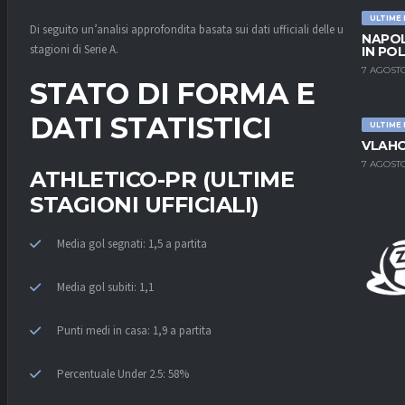
ULTIME
Di seguito un’analisi approfondita basata sui dati ufficiali delle ultime
NAPOL
stagioni di Serie A.
IN PO
7 AGOSTO
STATO DI FORMA E
DATI STATISTICI
ULTIME
VLAHO
7 AGOSTO
ATHLETICO-PR (ULTIME
STAGIONI UFFICIALI)
Media gol segnati: 1,5 a partita
Media gol subiti: 1,1
Punti medi in casa: 1,9 a partita
Percentuale Under 2.5: 58%