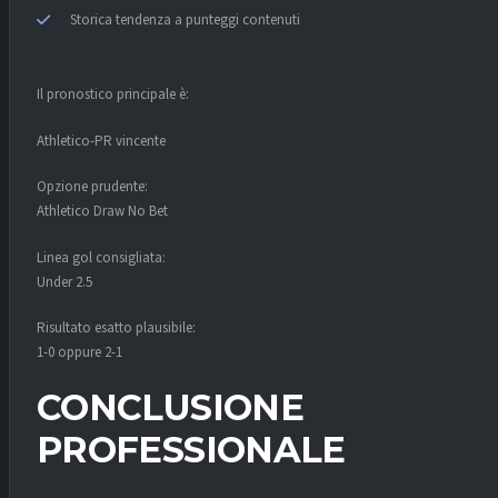
Storica tendenza a punteggi contenuti
Il pronostico principale è:
Athletico-PR vincente
Opzione prudente:
Athletico Draw No Bet
Linea gol consigliata:
Under 2.5
Risultato esatto plausibile:
1-0 oppure 2-1
CONCLUSIONE
PROFESSIONALE