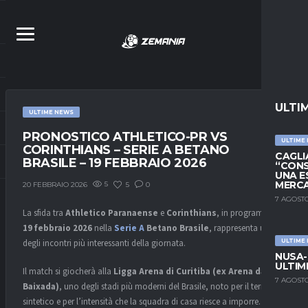
ULTI
ULTIME NEWS
PRONOSTICO ATHLETICO-PR VS
ULTIME
CORINTHIANS – SERIE A BETANO
CAGLIA
BRASILE – 19 FEBBRAIO 2026
“CONS
UNA E
MERC
5
5
0
20 FEBBRAIO 2026
7 AGOSTO
La sfida tra
Athletico Paranaense
e
Corinthians
, in programma il
19 febbraio 2026
nella
Serie A
Betano Brasile
, rappresenta uno
degli incontri più interessanti della giornata.
ULTIME
NUSA-
ULTIM
Il match si giocherà alla
Ligga Arena di Curitiba (ex Arena da
7 AGOSTO
Baixada)
, uno degli stadi più moderni del Brasile, noto per il terreno
sintetico e per l’intensità che la squadra di casa riesce a imporre.