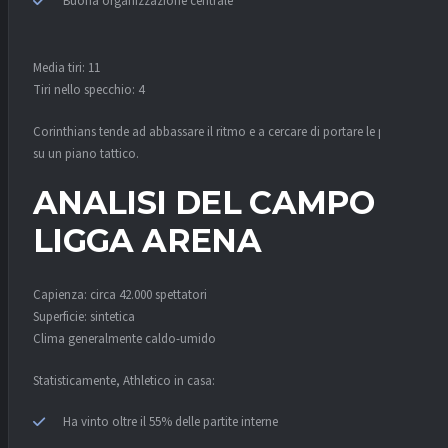
Buona organizzazione centrale
Media tiri: 11
Tiri nello specchio: 4
Corinthians tende ad abbassare il ritmo e a cercare di portare le partite
su un piano tattico.
ANALISI DEL CAMPO –
LIGGA ARENA
Capienza: circa 42.000 spettatori
Superficie: sintetica
Clima generalmente caldo-umido
Statisticamente, Athletico in casa:
Ha vinto oltre il 55% delle partite interne