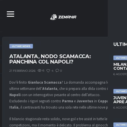
ULTI
ULTIME NEWS
ATALANTA, NODO SCAMACCA:
ULTIME
PANCHINA COL NAPOLI?
MILAN
CONTA
6
4
0
21 FEBBRAIO 2026
6 AGOSTO
Dov’è finito
Gianluca Scamacca
? La domanda accompagna le
ultime settimane dell’
Atalanta
, che si prepara alla sfida contro il
ULTIME
Napoli
con un interrogativo pesante al centro dell’attacco.
JUVEN
Escludendo i rigori segnati contro
Parma
e
Juventus
in
Coppa
APRE 
Italia
, il centravanti ha trovato una sola rete nelle ultime nove partite.
6 AGOSTO
Il bilancio stagionale resta solido, nove gol e tre assist in tutte le
competizioni, ma il momento è delicato. Il problema al ginocchio tra
ULTIME