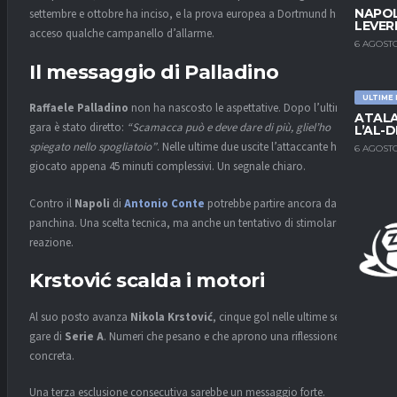
NAPOL
settembre e ottobre ha inciso, e la prova europea a Dortmund ha
LEVER
acceso qualche campanello d’allarme.
6 AGOSTO
Il messaggio di Palladino
ULTIME
Raffaele Palladino
non ha nascosto le aspettative. Dopo l’ultima
ATALA
gara è stato diretto:
“Scamacca può e deve dare di più, gliel’ho
L’AL-D
spiegato nello spogliatoio”
. Nelle ultime due uscite l’attaccante ha
6 AGOSTO
giocato appena 45 minuti complessivi. Un segnale chiaro.
Contro il
Napoli
di
Antonio Conte
potrebbe partire ancora dalla
panchina. Una scelta tecnica, ma anche un tentativo di stimolare una
reazione.
Krstović scalda i motori
Al suo posto avanza
Nikola Krstović
, cinque gol nelle ultime sette
gare di
Serie A
. Numeri che pesano e che aprono una riflessione
concreta.
Una terza esclusione consecutiva sarebbe un messaggio forte.