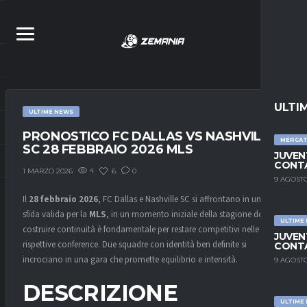
ULTI
ULTIME NEWS
PRONOSTICO FC DALLAS VS NASHVILLE
MERCA
SC 28 FEBBRAIO 2026 MLS
JUVEN
CONTA
4
6
0
1 MARZO 2026
9 AGOSTO
Il
28 febbraio 2026
, FC Dallas e Nashville SC si affrontano in una
sfida valida per la
MLS
, in un momento iniziale della stagione dove
ULTIME
costruire continuità è fondamentale per restare competitivi nelle
JUVEN
rispettive conference. Due squadre con identità ben definite si
CONTA
incrociano in una gara che promette equilibrio e intensità.
9 AGOSTO
DESCRIZIONE
ULTIME