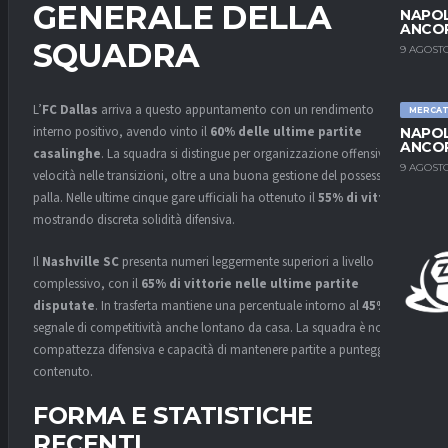
GENERALE DELLA
NAPOL
ANCO
SQUADRA
9 AGOSTO
L’
FC Dallas
arriva a questo appuntamento con un rendimento
MERCA
interno positivo, avendo vinto il
60% delle ultime partite
NAPOL
ANCO
casalinghe
. La squadra si distingue per organizzazione offensiva e
9 AGOSTO
velocità nelle transizioni, oltre a una buona gestione del possesso
palla. Nelle ultime cinque gare ufficiali ha ottenuto il
55% di vittorie
,
mostrando discreta solidità difensiva.
Il
Nashville SC
presenta numeri leggermente superiori a livello
complessivo, con il
65% di vittorie nelle ultime partite
disputate
. In trasferta mantiene una percentuale intorno al
45%
,
segnale di competitività anche lontano da casa. La squadra è nota per
compattezza difensiva e capacità di mantenere partite a punteggio
contenuto.
FORMA E STATISTICHE
RECENTI