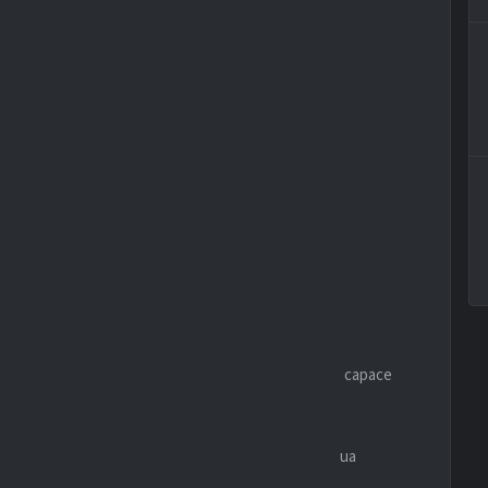
ECENTI
aqiri
rappresenta il principale riferimento creativo, capace
a.
il punto di riferimento in area di rigore, grazie alla sua