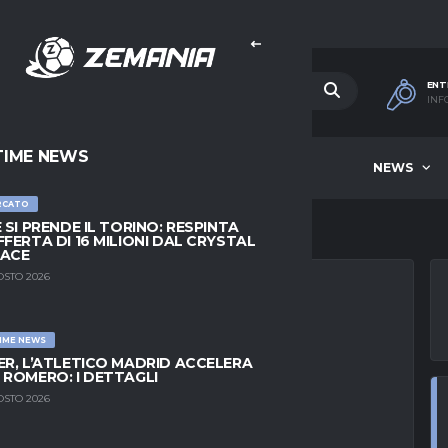
ENT
INF
TIME NEWS
HOME
BEST OF WEEK
NEWS
RCATO
E SI PRENDE IL TORINO: RESPINTA
FFERTA DI 16 MILIONI DAL CRYSTAL
LACE
OSTO 2026
IME NEWS
GO FIRE VS CF
ER, L’ATLETICO MADRID ACCELERA
 ROMERO: I DETTAGLI
BRAIO 2026 MLS
OSTO 2026