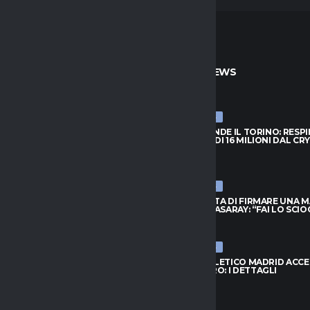
TO
ULTIME NEWS
ULTIME NEWS
PRENDE IL TORINO: RESPINTA
NJIE SI PRENDE IL TORINO: RESP
A DI 16 MILIONI DAL CRYSTAL
L’OFFERTA DI 16 MILIONI DAL CR
PALACE
026
6 AGOSTO 2026
ULTIME NEWS
FIUTA DI FIRMARE UNA MAGLIA
LEAO RIFIUTA DI FIRMARE UNA 
ATASARAY: “FAI LO SCIOCCO”
DEL GALATASARAY: “FAI LO SCI
026
6 AGOSTO 2026
ULTIME NEWS
 ORA IL RISCATTO; L’AGENTE:
INTER, L’ATLETICO MADRID ACC
 AL NUOVO MODULO.
PER ROMERO: I DETTAGLI
..”
6 AGOSTO 2026
026