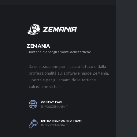
MERCA
ZEMANIA
Il fantacalcio per gli amanti delle tattiche
MERCATO
NJIE SI 
L’OFFERT
PALACE
Da una passione per il calcio tattico e dalla
6 AGOSTO 2
professionalità sui software nasce ZeMania,
il portale per gli amanti delle tattiche
MERCATO
calcistiche virtuali.
LEAO RI
DEL GAL
6 AGOSTO 2
CONTATTACI
INFO@ZEMANIA.IT
MERCATO
JASHARI,
“ADATTO
ENTRA NEL NOSTRO TEAM
MERCATO
INFO@ZEMANIA.IT
6 AGOSTO 2