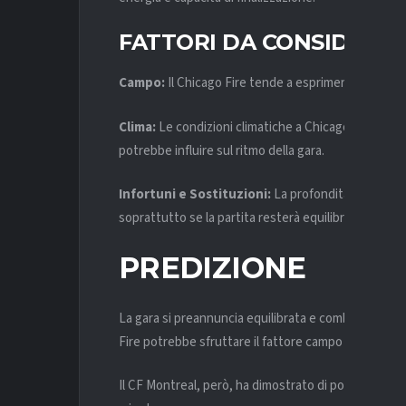
FATTORI DA CONSIDERA
Campo:
Il Chicago Fire tende a esprimersi meglio i
Clima:
Le condizioni climatiche a Chicago a fine f
potrebbe influire sul ritmo della gara.
Infortuni e Sostituzioni:
La profondità delle ros
soprattutto se la partita resterà equilibrata.
PREDIZIONE
La gara si preannuncia equilibrata e combattuta, co
Fire potrebbe sfruttare il fattore campo per partir
Il CF Montreal, però, ha dimostrato di poter colpire