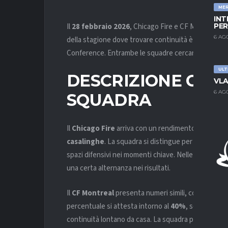
ME
INT
Il
28 febbraio 2026
, Chicago Fire e CF Montreal si 
PER
6 AG
della stagione dove trovare continuità è fondamenta
Conference. Entrambe le squadre cercano punti prezi
ULT
DESCRIZIONE GEN
VLA
6 AG
SQUADRA
Il
Chicago Fire
arriva con un rendimento interno di
casalinghe
. La squadra si distingue per intensità 
spazi difensivi nei momenti chiave. Nelle ultime cinq
una certa alternanza nei risultati.
Il
CF Montreal
presenta numeri simili, con il
50% di
percentuale si attesta intorno al
40%
, segnale di 
continuità lontano da casa. La squadra punta su gioc