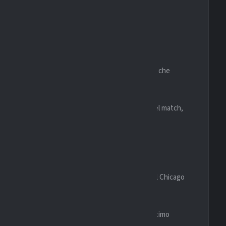
RE
n casa, dove mantiene maggiore intensità e fiducia.
ebbraio possono essere fredde e ventose, elemento che
e potrebbe risultare decisiva nella seconda metà del match,
n entrambe le squadre capaci di creare occasioni. Il Chicago
e con maggiore aggressività.
 in contropiede e rendere il match aperto fino all’ultimo