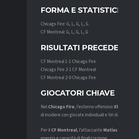
FORMA E STATISTICHE R
Chicago Fire: G, L, G, L, G
CF Montreal: G, L, G, L, G
RISULTATI PRECEDENTI
CF Montreal 1-1 Chicago Fire
Chicago Fire 2-1 CF Montreal
CF Montreal 2-0 Chicago Fire
GIOCATORI CHIAVE
Nel
Chicago Fire
, l’esterno offensivo
Xherdan Sh
di incidere con giocate individuali e tiri dalla distanz
Per il
CF Montreal
, l’attaccante
Matías Cóccaro
è 
energia e capacità di finalizzazione.