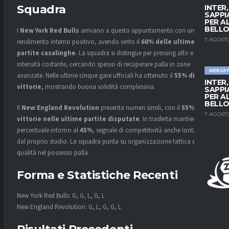
Squadra
INTER
SAPPI
PER A
BELLO
I
New York Red Bulls
arrivano a questo appuntamento con un
7 AGOSTO
rendimento interno positivo, avendo vinto il
60% delle ultime
partite casalinghe
. La squadra si distingue per pressing alto e
intensità costante, cercando spesso di recuperare palla in zone
MERCA
avanzate. Nelle ultime cinque gare ufficiali ha ottenuto il
55% di
INTER
vittorie
, mostrando buona solidità complessiva.
SAPPI
PER A
BELLO
Il
New England Revolution
presenta numeri simili, con il
55% di
7 AGOSTO
vittorie nelle ultime partite disputate
. In trasferta mantiene una
percentuale intorno al
45%
, segnale di competitività anche lontano
dal proprio stadio. La squadra punta su organizzazione tattica e
qualità nel possesso palla.
Forma e Statistiche Recenti
New York Red Bulls: G, G, L, G, L
New England Revolution: G, L, G, G, L