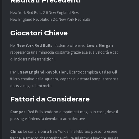
Risultati Precedenti
New York Red Bulls 2-0 New England Rev.
New England Revolution 2-1 New York Red Bulls
Giocatori Chiave
Nei
New York Red Bulls
, l’esterno offensivo
Lewis Morgan
rappresenta una minaccia costante grazie alla sua velocità e capacità
di incidere nelle transizioni.
Per il
New England Revolution
, il centrocampista
Carles Gil
è il
fulcro creativo della squadra, capace di dettare i tempi e servire assist
decisivi negli ultimi metri.
Fattori da Considerare
Campo:
I Red Bulls tendono a esprimersi meglio in casa, dove il
pressing e l’intensità diventano armi decisive.
Clima:
Le condizioni a New York a fine febbraio possono essere
fredde, elemento che potrebbe influire sul ritmo e favorire una gara