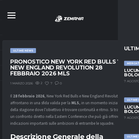
ULTI
ULTIME NEWS
PRONOSTICO NEW YORK RED BULLS VS
MERCA
NEW ENGLAND REVOLUTION 28
LUCUM
FEBBRAIO 2026 MLS
BOLOG
7 AGOSTO
2
7
0
1 MARZO 2026
Il
28 febbraio 2026
, New York Red Bulls e New England Revolution si
ULTIME
affrontano in una sfida valida per la
MLS
, in un momento iniziale
LUCUM
della stagione dove l’obiettivo è trovare continuità e ritmo. Si tratta di
BOLOG
un confronto diretto nella Eastern Conference che può già offrire
7 AGOSTO
indicazioni importanti sulle ambizioni di entrambe le squadre.
Descrizione Generale della
ULTIME