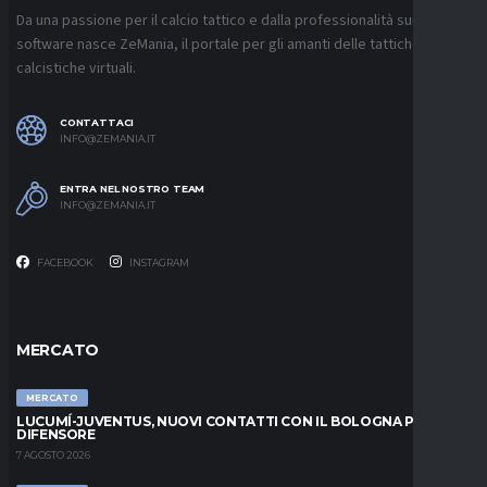
Da una passione per il calcio tattico e dalla professionalità sui
software nasce ZeMania, il portale per gli amanti delle tattiche
calcistiche virtuali.
CONTATTACI
INFO@ZEMANIA.IT
ENTRA NEL NOSTRO TEAM
INFO@ZEMANIA.IT
FACEBOOK
INSTAGRAM
MERCATO
MERCATO
LUCUMÍ-JUVENTUS, NUOVI CONTATTI CON IL BOLOGNA PER IL
DIFENSORE
7 AGOSTO 2026