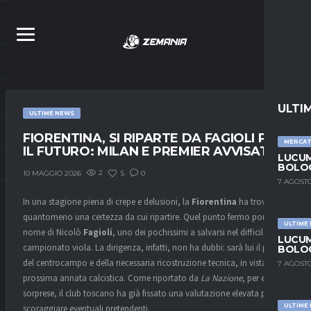
ULTI
ULTIME NEWS
FIORENTINA, SI RIPARTE DA FAGIOLI PER
MERCA
IL FUTURO: MILAN E PREMIER AVVISATE
LUCUM
BOLOG
2
5
0
10 MAGGIO 2026
7 AGOSTO
In una stagione piena di crepe e delusioni, la
Fiorentina
ha trovato
quantomeno una certezza da cui ripartire. Quel punto fermo porta il
ULTIME
nome di
Nicolò
Fagioli
, uno dei pochissimi a salvarsi nel difficile
LUCUM
campionato viola. La dirigenza, infatti, non ha dubbi: sarà lui il perno
BOLOG
del centrocampo e della necessaria ricostruzione tecnica, in vista della
7 AGOSTO
prossima annata calcistica. Come riportato da
La Nazione
, per evitare
sorprese, il club toscano ha già fissato una valutazione elevata per
ULTIME
scoraggiare eventuali pretendenti.