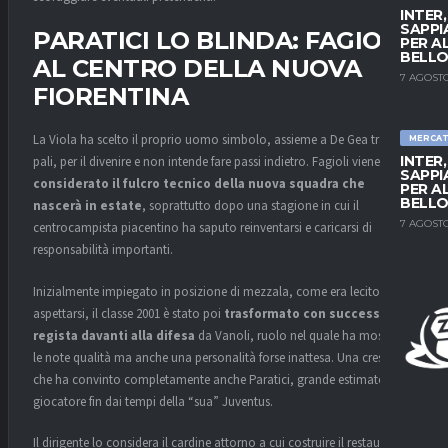
INTER
SAPPI
PARATICI LO BLINDA: FAGIOLI
PER A
BELLO
AL CENTRO DELLA NUOVA
7 AGOSTO
FIORENTINA
La Viola ha scelto il proprio uomo simbolo, assieme a De Gea tra i
MERCA
INTER
pali, per il divenire e non intende fare passi indietro. Fagioli viene
SAPPI
considerato il fulcro tecnico della nuova squadra che
PER A
BELLO
nascerà in estate
, soprattutto dopo una stagione in cui il
7 AGOSTO
centrocampista piacentino ha saputo reinventarsi e caricarsi di
responsabilità importanti.
Inizialmente impiegato in posizione di mezzala, come era lecito
aspettarsi, il classe 2001 è stato poi
trasformato con successo in
regista davanti alla difesa
da
Vanoli
, ruolo nel quale ha mostrato
le note qualità ma anche una personalità forse inattesa. Una crescita
che ha convinto completamente anche
Paratici
, grande estimatore del
giocatore fin dai tempi della “sua” Juventus.
Il dirigente lo considera il cardine attorno a cui costruire il restauro