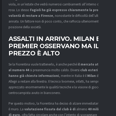
viola, in un’estate che vedrà numerosi cambiamenti all’interno della
rosa. Lo stesso
Fagioli ha già espresso chiaramente la propria
volontà di restare a Firenze
, nonostante le difficoltà dell’ultima
annata. Un fattore non di poco conto, che rafforza ulteriormente la
posizione della società.
ASSALTI IN ARRIVO. MILAN E
PREMIER OSSERVANO MA IL
PREZZO È ALTO
Se la Fiorentina vuole trattenerlo, è anche perché
il mercato attorno
al numero 44
si preannuncia molto caldo. Diversi
club esteri
hanno già chiesto informazioni
, mentre in Italia è il
Milan
di Max
Allegri a restare alla finestra. Il tecnico livornese, infatti, ha sempre
apprezzato enormemente le qualità tecniche e la visione di gioco del
centrocampista avuto in bianconero.
Per questo motivo, la Fiorentina ha deciso di alzare immediatamente
il muro. La
valutazione fissata dal club è di
almeno
40 milioni
di euro
, cifra fatta circolare anche con l’intento di scoraggiare