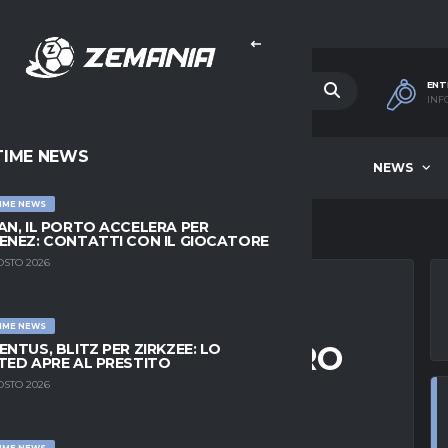
ENT
INF
TIME NEWS
HOME
BEST OF WEEK
NEWS
IME NEWS
AN, IL PORTO ACCELERA PER
ENEZ: CONTATTI CON IL GIOCATORE
OSTO 2026
IME NEWS
TTI APRE AL FUTURO
ENTUS, BLITZ PER ZIRKZEE: LO
TED APRE AL PRESTITO
SSOBLÙ
OSTO 2026
IME NEWS