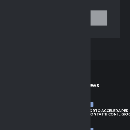
OR THE NEXT TIME I COMMENT.
TO
ULTIME NEWS
ULTIME NEWS
IL PORTO ACCELERA PER
MILAN, IL PORTO ACCELERA PER
: CONTATTI CON IL GIOCATORE
GIMENEZ: CONTATTI CON IL GI
026
6 AGOSTO 2026
ULTIME NEWS