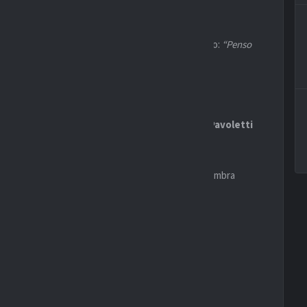
si di restare nel mondo
Cagliari
con un nuovo ruolo:
“Penso
do a dire di no”
.
re vicino al club
l
Cagliari
, una società che negli anni ha trovato in
Pavoletti
lo spogliatoio.
a scrivania, ma il rapporto con il popolo rossoblù sembra