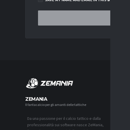
SAVE MY NAME AND EMAIL IN THIS BROWSER F
MERCA
ZEMANIA
Il fantacalcio per gli amanti delle tattiche
MERCATO
MILAN, 
GIMENEZ
Da una passione per il calcio tattico e dalla
6 AGOSTO 2
professionalità sui software nasce ZeMania,
MERCATO