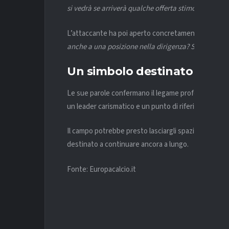
si vedrà se arriverà qualche offerta stimolante”
.
L’attaccante ha poi aperto concretamente all’ipote
anche a una posizione nella dirigenza? Sarei bugiar
Un simbolo destinato a resta
Le sue parole confermano il legame profondo con i
un leader carismatico e un punto di riferimento per 
Il campo potrebbe presto lasciargli spazio dietro un
destinato a continuare ancora a lungo.
Fonte: Europacalcio.it