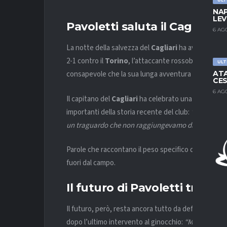
NAP
LEV
Pavoletti saluta il Cagliari 
6 AG
La notte della salvezza del
Cagliari
ha avuto il volt
2-1 contro il
Torino
, l’attaccante rossoblù ha salut
ULT
ATA
consapevole che la sua lunga avventura in Sardegna si
CES
6 AG
Il capitano del
Cagliari
ha celebrato una serata speci
importanti della storia recente del club:
“È stata una
un traguardo che non raggiungevamo da anni”
.
Parole che raccontano il peso specifico di un gioca
fuori dal campo.
Il futuro di Pavoletti tra c
Il futuro, però, resta ancora tutto da definire.
Pavo
dopo l’ultimo intervento al ginocchio:
“Mi sono oper