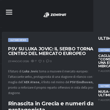
ULTI
ULTIME NEWS
PSV SU LUKA JOVIC: IL SERBO TORNA AL
ULTIME
CENTRO DEL MERCATO EUROPEO
CAGLIA
“CONS
7
3
0
23 MAGGIO 2026
UNA E
MERC
Il futuro di
Luka Jovic
torna a muovere il mercato europeo:
7 AGOSTO
l’attaccante serbo, protagonista di una stagione di rilancio con la
maglia dell’
AEK Atene
, è finito nel mirino del
PSV Eindhoven
,
ULTIME
pronto a rinforzare il proprio reparto offensivo in vista della prossima
NUSA-
stagione.
ULTIM
7 AGOSTO
Rinascita in Grecia e numeri da
protagonista