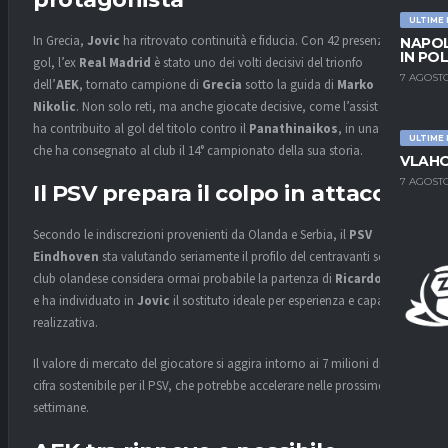
ULTIME
In Grecia,
Jovic
ha ritrovato continuità e fiducia. Con 42 presenze e 22
NAPOL
IN PO
gol, l’ex
Real Madrid
è stato uno dei volti decisivi del trionfo
7 AGOSTO
dell’
AEK
, tornato campione di
Grecia
sotto la guida di
Marko
Nikolic
. Non solo reti, ma anche giocate decisive, come l’assist che
ha contribuito al gol del titolo contro il
Panathinaikos
, in una serata
ULTIME
che ha consegnato al club il 14° campionato della sua storia.
VLAHO
7 AGOSTO
Il PSV prepara il colpo in attacco
Secondo le indiscrezioni provenienti da Olanda e Serbia, il
PSV
Eindhoven
sta valutando seriamente il profilo del centravanti serbo. Il
club olandese considera ormai probabile la partenza di
Ricardo Pepi
e ha individuato in
Jovic
il sostituto ideale per esperienza e capacità
realizzativa.
Il valore di mercato del giocatore si aggira intorno ai 7 milioni di euro,
cifra sostenibile per il PSV, che potrebbe accelerare nelle prossime
settimane.