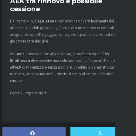
AEK tra rinnovo e possibile
cessione
Dal canto suo, l’
AEK Atene
non intende privarsi facilmente del suo
attaccante. Il club greco ha già proposto un rinnovo di contratto con
adeguamento dell’ingaggio, consapevole però che la volontà del
giocatore sarà decisiva.
Se
Jovic
dovesse aprire alla cessione, il trasferimento al
PSV
Eindhoven
diventerebbe una soluzione concreta, permettendo
all’AEK di monetizzare senza rischiare un addio a parametro zero. Il
mercato, ancora una volta, rimette il serbo al centro delle attenzioni
europee.
Fonte: Europacalcio.it