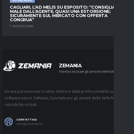
ULTIME NEWS
CAGLIARI, L’AD MELIS SU ESPOSITO: “CONSIGLIATO
MALE DALL’AGENTE, QUASI UNA ESTORSIONE;
SICURAMENTE SUL MERCATO CON OFFERTA
CONGRUA”
7 AGOSTO 2026
ZEMANIA
Il fantacalcio per gli amanti delle tattiche
Da una passione per il calcio tattico e dalla professionalità sui
software nasce ZeMania, il portale per gli amanti delle tattiche
calcistiche virtuali.
CONTATTACI
INFO@ZEMANIA.IT