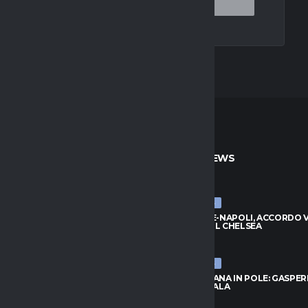
TO
ULTIME NEWS
ULTIME NEWS
, ZIRKZEE HA DETTO SÌ: VICINO
BADIASHILE-NAPOLI, ACCORDO VI
DO CON LO UNITED
TRATTA COL CHELSEA
026
8 AGOSTO 2026
ULTIME NEWS
RID, IDEA LOCATELLI:
ROMA, FOFANA IN POLE: GASPER
O GUARDA IN CASA JUVENTUS
ASPETTA L’ALA
026
8 AGOSTO 2026