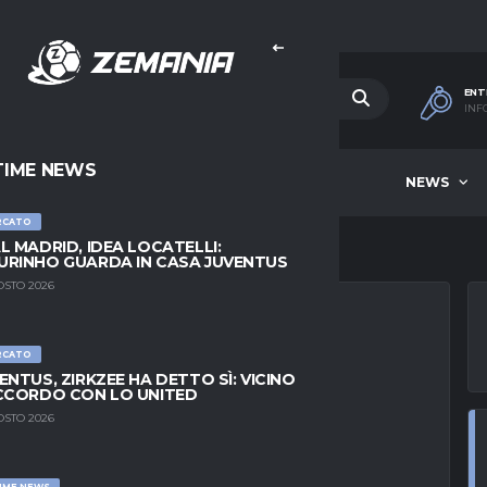
ENT
INF
TIME NEWS
HOME
BEST OF WEEK
NEWS
RCATO
L MADRID, IDEA LOCATELLI:
RINHO GUARDA IN CASA JUVENTUS
OSTO 2026
RCATO
 IN LIGA DOPO 14
ENTUS, ZIRKZEE HA DETTO SÌ: VICINO
CCORDO CON LO UNITED
ORICO
OSTO 2026
IME NEWS