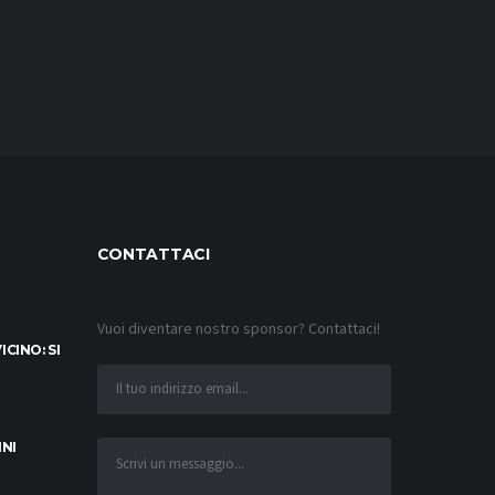
CONTATTACI
Vuoi diventare nostro sponsor? Contattaci!
CINO: SI
INI