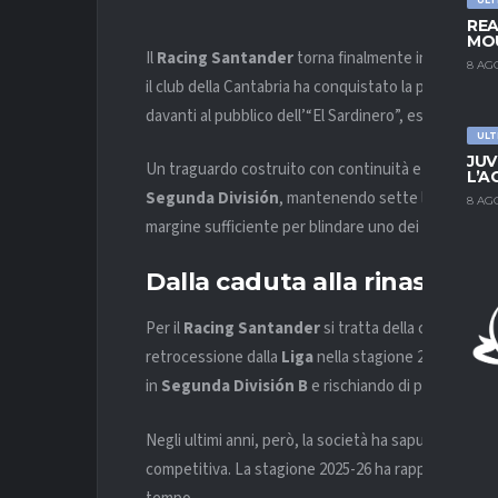
REA
MOU
Il
Racing Santander
torna finalmente in
Liga
. Dop
8 AG
il club della Cantabria ha conquistato la promozione 
davanti al pubblico dell’“El Sardinero”, esploso in u
ULT
JUV
Un traguardo costruito con continuità e pazienza. 
L’A
Segunda División
, mantenendo sette lunghezze d
8 AG
margine sufficiente per blindare uno dei primi due p
Dalla caduta alla rinascita
Per il
Racing Santander
si tratta della conclusion
retrocessione dalla
Liga
nella stagione 2011-12, il 
in
Segunda División B
e rischiando di perdere la pr
Negli ultimi anni, però, la società ha saputo rialza
competitiva. La stagione 2025-26 ha rappresentato 