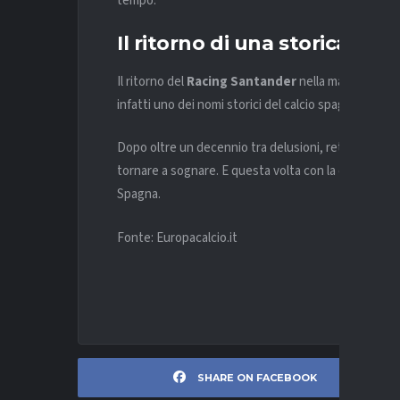
tempo.
Il ritorno di una storica del
Il ritorno del
Racing Santander
nella massima serie
infatti uno dei nomi storici del calcio spagnolo, pre
Dopo oltre un decennio tra delusioni, retrocessioni 
tornare a sognare. E questa volta con la consapevolez
Spagna.
Fonte: Europacalcio.it
SHARE ON FACEBOOK