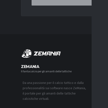
MERCA
ZEMANIA
Il fantacalcio per gli amanti delle tattiche
MERCATO
JUVENTUS
L’ACCOR
Da una passione per il calcio tattico e dalla
8 AGOSTO 2
professionalità sui software nasce ZeMania,
MERCATO
il portale per gli amanti delle tattiche
REAL MAD
calcistiche virtuali.
MOURINH
8 AGOSTO 2