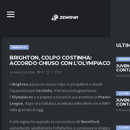
ULTI
MERCATO
BRIGHTON, COLPO COSTINHA:
MERCA
ACCORDO CHIUSO CON L’OLYMPIACOS
JUVEN
CONTA
8
7
0
24 MAGGIO 2026
9 AGOSTO
Il
Brighton
piazza un nuovo colpo in prospettiva e chiude
l’operazione per
Costinha
. Il terzino portoghese lascia
ULTIME
l’
Olympiacos
e si prepara a iniziare la sua avventura in
Premier
JUVEN
League
, dopo una trattativa accelerata nelle ultime ore e definita
CONTA
nella giornata di oggi.
9 AGOSTO
Il club inglese ha superato la concorrenza del
Brentford
,
aumentando sensibilmente l’offerta fino a convincere la dirigenza
ULTIME