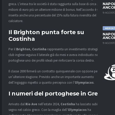
NAPOL
greca. L’intesa tra le società è stata raggiunta sulla base di circa 10
ANCO
milioni di euro più un ulteriore milione di bonus. Nell’accordo è stata
9 AGOSTO
inserita anche una percentuale del 15% sulla futura rivendita del
calciatore.
MERCA
Il Brighton punta forte su
NAPOL
Costinha
ANCO
9 AGOSTO
Per il
Brighton
,
Costinha
rappresenta un investimento strategico. Il
club inglese seguiva il laterale già da mesi e aveva individuato nel
portoghese uno dei profili ideali per rinforzare la corsia destra.
Il classe 2000 firmerà un contratto quinquennale con opzione per
un’ulteriore stagione. Previsto anche un importante aumento
dell’ingaggio rispetto a quanto percepiva con l’
Olympiacos
.
I numeri del portoghese in Grecia
Arrivato dal
Rio Ave
nell’estate 2024,
Costinha
ha lasciato subito il
segno nel calcio greco. Con la maglia dell’
Olympiacos
ha