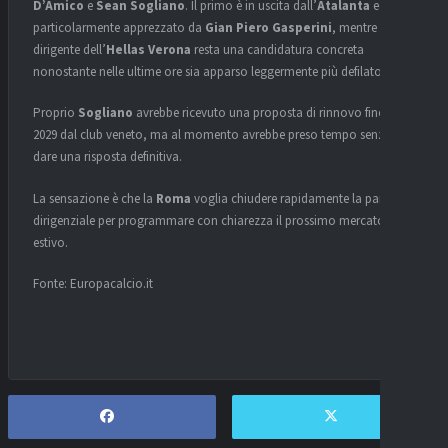
D’Amico
e
Sean Sogliano
. Il primo è in uscita dall’
Atalanta
ed è
particolarmente apprezzato da
Gian Piero Gasperini
, mentre il
dirigente dell’
Hellas Verona
resta una candidatura concreta
nonostante nelle ultime ore sia apparso leggermente più defilato.
Proprio
Sogliano
avrebbe ricevuto una proposta di rinnovo fino al
2029 dal club veneto, ma al momento avrebbe preso tempo senza
dare una risposta definitiva.
La sensazione è che la
Roma
voglia chiudere rapidamente la partita
dirigenziale per programmare con chiarezza il prossimo mercato
estivo.
Fonte: Europacalcio.it