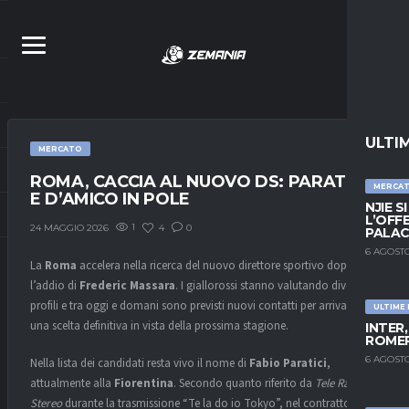
ULTI
MERCATO
ROMA, CACCIA AL NUOVO DS: PARATICI
MERCA
E D’AMICO IN POLE
NJIE S
L’OFF
1
4
0
24 MAGGIO 2026
PALAC
6 AGOSTO
La
Roma
accelera nella ricerca del nuovo direttore sportivo dopo
l’addio di
Frederic Massara
. I giallorossi stanno valutando diversi
profili e tra oggi e domani sono previsti nuovi contatti per arrivare a
ULTIME
una scelta definitiva in vista della prossima stagione.
INTER
ROMER
6 AGOSTO
Nella lista dei candidati resta vivo il nome di
Fabio Paratici
,
attualmente alla
Fiorentina
. Secondo quanto riferito da
Tele Radio
Stereo
durante la trasmissione “Te la do io Tokyo”, nel contratto del