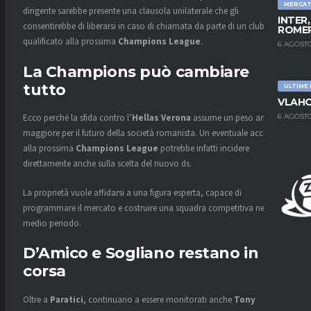
MERCA
dirigente sarebbe presente una clausola unilaterale che gli
INTER
consentirebbe di liberarsi in caso di chiamata da parte di un club
ROMER
qualificato alla prossima
Champions League
.
6 AGOSTO
La Champions può cambiare
tutto
ULTIME
VLAHO
6 AGOSTO
Ecco perché la sfida contro l’
Hellas Verona
assume un peso ancora
maggiore per il futuro della società romanista. Un eventuale accesso
alla prossima
Champions League
potrebbe infatti incidere
direttamente anche sulla scelta del nuovo ds.
La proprietà vuole affidarsi a una figura esperta, capace di
programmare il mercato e costruire una squadra competitiva nel
medio periodo.
D’Amico e Sogliano restano in
corsa
Oltre a
Paratici
, continuano a essere monitorati anche
Tony