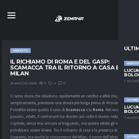
ULTI
MERCATO
IL RICHIAMO DI ROMA E DEL GASP:
MERCA
SCAMACCA TRA IL RITORNO A CASA E IL
LUCUM
MILAN
BOLOG
7 AGOSTO
5
4
0
25 MAGGIO 2026
Ci sono storie che chiudono rapidamente un cerchio e altre che,
ULTIME
semplicemente, prendono una strada più lunga prima di ritrovarsi.
LUCUM
Potrebbe essere questo il caso di
Scamacca
e la
Roma
. Nel recente
BOLOG
passato, infatti, il centravanti ha sfiorato più volte il ritorno nella
7 AGOSTO
Capitale, senza mai arrivare al traguardo, ma questa estate gli incroci
potrebbero essere diversi. Tra il richiamo di casa e la presenza di
Gasperini, ma anche la concorrenza del Milan, il nome dell’attaccante
ULTIME