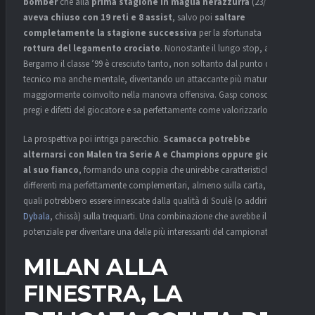
bomber
che alla
prima stagione in maglia nerazzurra
(23/24)
aveva chiuso con 19 reti e 8 assist
, salvo poi
saltare
completamente la stagione successiva
per la sfortunata
rottura del legamento crociato
. Nonostante il lungo stop, a
Bergamo il classe ’99 è cresciuto tanto, non soltanto dal punto di vista
tecnico ma anche mentale, diventando un attaccante più maturo e
maggiormente coinvolto nella manovra offensiva. Gasp conosce
pregi e difetti del giocatore e sa perfettamente come valorizzarlo.
La prospettiva poi intriga parecchio.
Scamacca potrebbe
alternarsi con Malen tra Serie A e Champions oppure giocare
al suo fianco
, formando una coppia che unirebbe caratteristiche
differenti ma perfettamente complementari, almeno sulla carta, le
quali potrebbero essere innescate dalla qualità di Soulè (o addirittura
Dybala
, chissà) sulla trequarti. Una combinazione che avrebbe il
potenziale per diventare una delle più interessanti del campionato.
MILAN ALLA
FINESTRA, LA