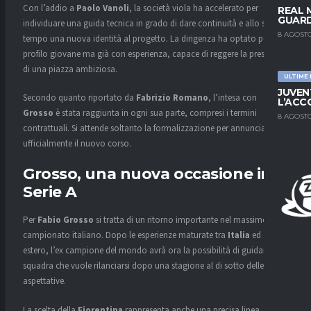
Con l’addio a
Paolo Vanoli
, la società viola ha accelerato per
REAL 
GUARD
individuare una guida tecnica in grado di dare continuità e allo stesso
8 AGOSTO
tempo una nuova identità al progetto. La dirigenza ha optato per un
profilo giovane ma già con esperienza, capace di reggere la pressione
di una piazza ambiziosa.
ULTIME
JUVEN
Secondo quanto riportato da
Fabrizio Romano
, l’intesa con
L’ACC
Grosso
è stata raggiunta in ogni sua parte, compresi i termini
8 AGOSTO
contrattuali. Si attende soltanto la formalizzazione per annunciare
ufficialmente il nuovo corso.
Grosso, una nuova occasione in
Serie A
Per
Fabio Grosso
si tratta di un ritorno importante nel massimo
campionato italiano. Dopo le esperienze maturate tra
Italia
ed
estero, l’ex campione del mondo avrà ora la possibilità di guidare una
squadra che vuole rilanciarsi dopo una stagione al di sotto delle
aspettative.
La scelta della
Fiorentina
rappresenta anche una precisa linea