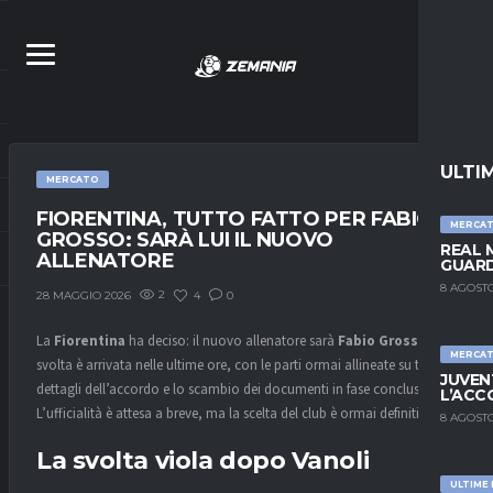
ULTI
MERCATO
FIORENTINA, TUTTO FATTO PER FABIO
MERCA
GROSSO: SARÀ LUI IL NUOVO
REAL 
ALLENATORE
GUARD
8 AGOSTO
2
4
0
28 MAGGIO 2026
La
Fiorentina
ha deciso: il nuovo allenatore sarà
Fabio Grosso
. La
MERCA
svolta è arrivata nelle ultime ore, con le parti ormai allineate su tutti i
JUVEN
dettagli dell’accordo e lo scambio dei documenti in fase conclusiva.
L’ACC
L’ufficialità è attesa a breve, ma la scelta del club è ormai definitiva.
8 AGOSTO
La svolta viola dopo Vanoli
ULTIME