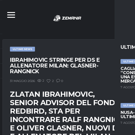
ULTI
ULTIME NEWS
IBRAHIMOVIC STRINGE PER DS E
ULTIME
ALLENATORE MILAN: GLASNER-
CAGLIA
RANGNICK
“CONS
UNA E
MERC
2
2
0
31 MAGGIO 2026
7 AGOSTO
ZLATAN IBRAHIMOVIC,
SENIOR ADVISOR DEL FONDO
ULTIME
REDBIRD, STA PER
NUSA-
ULTIM
INCONTRARE RALF RANGNICK
7 AGOSTO
E OLIVER GLASNER, NUOVI DS