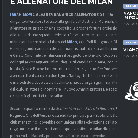
E ALLENATORE DEL MILAN
ULTIME
NAPOL
IBRAHIMOVIC
GLASNER
RANGNICK
ALLENATORE
DS
– Un
IN PO
dirigente/allenatore tedesco alla guida dell’Austria ai Mondiali; un
7 AGOSTO
allenatore austriaco che ha costruito le proprie fortune professionali
alla guida di una squadra tedesca. L’asse austro-teutonico sembra
indirizzare l’immediato futuro del
Milan
, con Ralf Rangnick e Oliver
ULTIME
Glasner grandi candidati delle primarie istituite da Zlatan Ibrahimovic
VLAHO
e Gerald Cardinale per rilanciare il progetto del Diavolo. Dopo i vari
7 AGOSTO
colloqui (e conseguenti rifiuti) degli altri candidati in serie, con i vari
Iraola, Xavi e Pochettino orientati su altri lidi, il duo RedBird sembra
aver ristretto il campo a due figure. Tanto, che tra le giornate di lunedì
e martedì dovrebbe essere ridefinito il nuovo organigramma alla guida
del club, in attesa di nominare il nuovo Amministratore Delegato che
occuperà gli uffici di Casa Milan.
Secondo quanto riferito da
Matteo Moretto e Fabrizio Romano,
Ralf
Ragnick, C.T. dell’Austria e candidato principe per il ruolo di DS del
club meneghino, dovrebbe comunicare alla Federazione dell’accordo
raggiunto con il Milan sei anni dopo aver sfiorato Milanello per la
prima volta. Martedì, poi, l’asse austro-tedesco dovrebbe