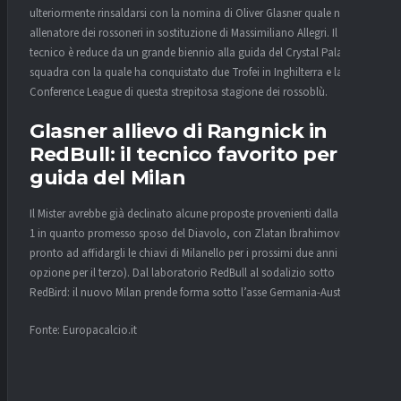
ulteriormente rinsaldarsi con la nomina di Oliver Glasner quale nuovo
allenatore dei rossoneri in sostituzione di Massimiliano Allegri. Il
tecnico è reduce da un grande biennio alla guida del Crystal Palace,
squadra con la quale ha conquistato due Trofei in Inghilterra e la
Conference League di questa strepitosa stagione dei rossoblù.
Glasner allievo di Rangnick in
RedBull: il tecnico favorito per la
guida del Milan
Il Mister avrebbe già declinato alcune proposte provenienti dalla Ligue
1 in quanto promesso sposo del Diavolo, con Zlatan Ibrahimovic
pronto ad affidargli le chiavi di Milanello per i prossimi due anni (con
opzione per il terzo). Dal laboratorio RedBull al sodalizio sotto
RedBird: il nuovo Milan prende forma sotto l’asse Germania-Austria.
Fonte: Europacalcio.it