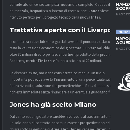
HAMZA
considerato un centrocampista moderno e completo. Capace di agire
SCOPR
da mezzala, trequartista o interno di costruzione,
Jones
viene
8 AGOSTO
ritenuto perfetto per il progetto tecnico della nuova
Inter
.
Trattativa aperta con il Liverpool
MERCA
NAPOL
I contatti tra i due club sono già stati avviati. Il principale ostacolo
AGUER
resta la valutazione economica del giocatore. Il
Liverpool
chiede
8 AGOSTO
oltre 30 milioni di euro per lasciar partire il prodotto della propria
Academy, mentre l’
Inter
si è fermata attorno ai 20 milioni.
La distanza esiste, ma viene considerata colmabile. Un ruolo
importante potrebbe averlo l’inserimento di una percentuale sulla
futura rivendita, soluzione che permetterebbe ai Reds di abbassare le
richieste immediate senza rinunciare a un eventuale guadagno futuro.
Jones ha già scelto Milano
Dal canto suo, il giocatore sarebbe favorevole al trasferimento. Con
un solo anno di contratto ancora in essere e prospettive non del tutto
chiare sotto la gestione di
Arne Slot
,
Jones
vede nell’
Inter
una