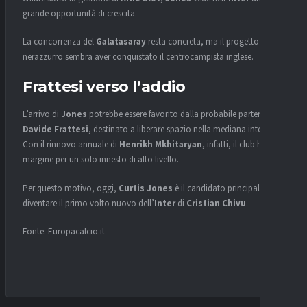
grande opportunità di crescita.
La concorrenza del
Galatasaray
resta concreta, ma il progetto
nerazzurro sembra aver conquistato il centrocampista inglese.
Frattesi verso l’addio
L’arrivo di
Jones
potrebbe essere favorito dalla probabile partenza di
Davide Frattesi
, destinato a liberare spazio nella mediana interista.
Con il rinnovo annuale di
Henrikh Mkhitaryan
, infatti, il club ha
margine per un solo innesto di alto livello.
Per questo motivo, oggi,
Curtis Jones
è il candidato principale a
diventare il primo volto nuovo dell’
Inter
di
Cristian Chivu
.
Fonte: Europacalcio.it