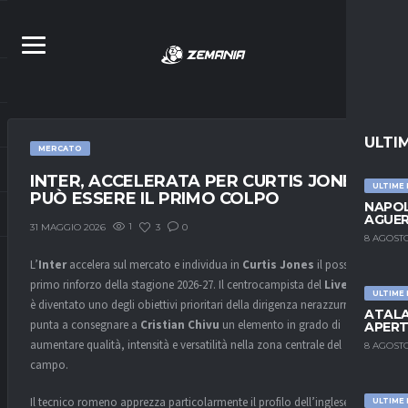
ULTI
MERCATO
INTER, ACCELERATA PER CURTIS JONES:
ULTIME
PUÒ ESSERE IL PRIMO COLPO
NAPOL
AGUER
1
3
0
31 MAGGIO 2026
8 AGOSTO
L’
Inter
accelera sul mercato e individua in
Curtis Jones
il possibile
primo rinforzo della stagione 2026-27. Il centrocampista del
Liverpool
ULTIME
è diventato uno degli obiettivi prioritari della dirigenza nerazzurra, che
ATALA
punta a consegnare a
Cristian Chivu
un elemento in grado di
APERT
aumentare qualità, intensità e versatilità nella zona centrale del
8 AGOSTO
campo.
Il tecnico romeno apprezza particolarmente il profilo dell’inglese,
ULTIME