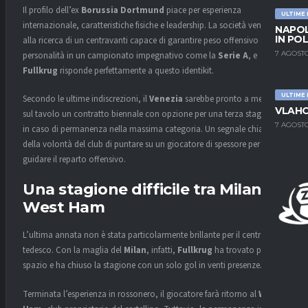
Il profilo dell’ex
Borussia Dortmund
piace per esperienza
ULTIME
internazionale, caratteristiche fisiche e leadership. La società veneta è
NAPOL
IN PO
alla ricerca di un centravanti capace di garantire peso offensivo e
7 AGOSTO
personalità in un campionato impegnativo come la
Serie A
, e
Fullkrug
risponde perfettamente a questo identikit.
ULTIME
Secondo le ultime indiscrezioni, il
Venezia
sarebbe pronto a mettere
VLAHO
sul tavolo un contratto biennale con opzione per una terza stagione
7 AGOSTO
in caso di permanenza nella massima categoria. Un segnale chiaro
della volontà del club di puntare su un giocatore di spessore per
guidare il reparto offensivo.
Una stagione difficile tra Milan e
West Ham
L’ultima annata non è stata particolarmente brillante per il centravanti
tedesco. Con la maglia del
Milan
, infatti,
Fullkrug
ha trovato poco
spazio e ha chiuso la stagione con un solo gol in venti presenze.
Terminata l’esperienza in rossonero, il giocatore farà ritorno al
West