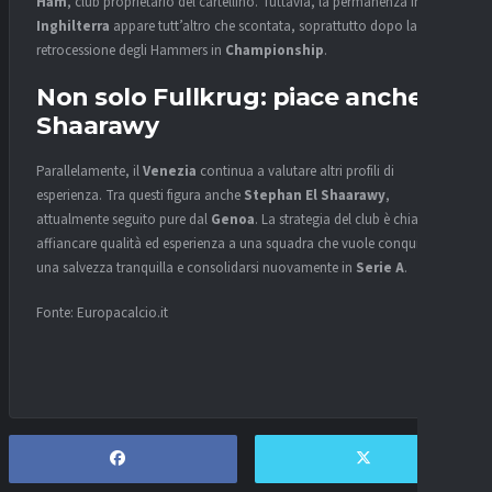
Ham
, club proprietario del cartellino. Tuttavia, la permanenza in
Inghilterra
appare tutt’altro che scontata, soprattutto dopo la
retrocessione degli Hammers in
Championship
.
Non solo Fullkrug: piace anche El
Shaarawy
Parallelamente, il
Venezia
continua a valutare altri profili di
esperienza. Tra questi figura anche
Stephan El Shaarawy
,
attualmente seguito pure dal
Genoa
. La strategia del club è chiara:
affiancare qualità ed esperienza a una squadra che vuole conquistare
una salvezza tranquilla e consolidarsi nuovamente in
Serie A
.
Fonte: Europacalcio.it