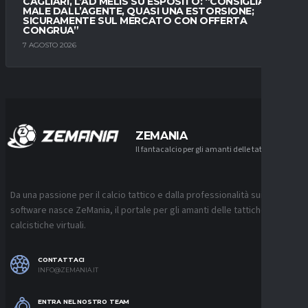
CAGLIARI, L’AD MELIS SU ESPOSITO: “CONSIGLIATO
MALE DALL’AGENTE, QUASI UNA ESTORSIONE;
SICURAMENTE SUL MERCATO CON OFFERTA
CONGRUA”
7 AGOSTO 2026
ZEMANIA
Il fantacalcio per gli amanti delle tattiche
Da una passione per il calcio tattico e dalla professionalità sui
software nasce ZeMania, il portale per gli amanti delle tattiche
calcistiche virtuali.
CONTATTACI
INFO@ZEMANIA.IT
ENTRA NEL NOSTRO TEAM