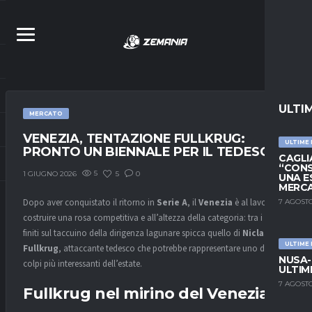
ULTI
MERCATO
VENEZIA, TENTAZIONE FULLKRUG:
ULTIME
PRONTO UN BIENNALE PER IL TEDESCO
CAGLIA
“CONS
5
5
0
1 GIUGNO 2026
UNA E
MERC
Dopo aver conquistato il ritorno in
Serie A
, il
Venezia
è al lavoro per
7 AGOSTO
costruire una rosa competitiva e all’altezza della categoria: tra i nomi
finiti sul taccuino della dirigenza lagunare spicca quello di
Niclas
ULTIME
Fullkrug
, attaccante tedesco che potrebbe rappresentare uno dei
NUSA-
colpi più interessanti dell’estate.
ULTIM
7 AGOSTO
Fullkrug nel mirino del Venezia