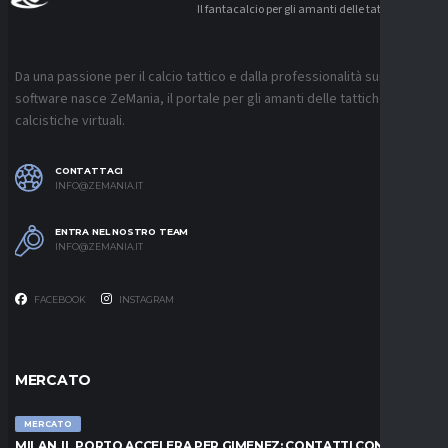
Il fantacalcio per gli amanti delle tattiche
Da una passione per il calcio tattico e dalla professionalità sui
software nasce ZeMania, il portale per gli amanti delle tattiche
calcistiche virtuali.
CONTATTACI
INFO@ZEMANIA.IT
ENTRA NEL NOSTRO TEAM
INFO@ZEMANIA.IT
FACEBOOK
INSTAGRAM
MERCATO
MERCATO
MILAN, IL PORTO ACCELERA PER GIMENEZ: CONTATTI CON IL