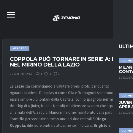
ULTI
MERCATO
COPPOLA PUÒ TORNARE IN SERIE A: È
ULTIME
NEL MIRINO DELLA LAZIO
MILAN
CONTA
1
4
0
2 GIUGNO 2026
6 AGOSTO
La
Lazio
sta cominciando a valutare diversi profili per quanto
riguarda la difesa. Due pilastri come Gila e Romagnoli sembrano
ULTIME
essere sempre più lontani dalla Capitale, con lo spagnolo nel mirino
JUVEN
delle big di A (Inter, Milan e Napoli) e il difensore azzurro che aspetta la
APRE 
chiamata dell’Al Sadd di Mancini. Il nome monitorato dalle parti di
6 AGOSTO
Formello per sostituire almeno uno dei due centrali è
Diego
Coppola
, difensore centrale attualmente in forza al
Brighton
.
ULTIME