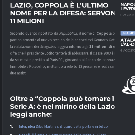
LAZIO, COPPOLA È L’ULTIMO
NAPOL
LEVER
NOME PER LA DIFESA: SERVONO
6 AGOSTO
11 MILIONI
Secondo quanto riportato da
Repubblica
, il nome di
Coppola
piace
ULTIME
particolarmente al nuovo tecnico dei biancocelesti Gennaro Gattuso e
ATALA
L’AL-D
la valutazione dei
Seagulls
si aggira intorno agli
11 milioni di euro
,
6 AGOSTO
cifra che il presidente Lotito tenterà di abbassare. Il classe 2003 è reduce
da sei mesi in prestito al Paris FC, giocando al fianco dei connazionali
Immobile e Koleosho, mettendo a referto 13 presenze e realizzando
due assist.
Oltre a “Coppola può tornare in
Serie A: è nel mirino della Lazio ”
leggi anche:
Inter, idea Dibu Martinez: il futuro della porta è in bilico