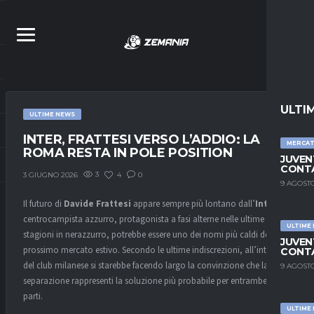
ULTI
ULTIME NEWS
INTER, FRATTESI VERSO L’ADDIO: LA
MERCA
ROMA RESTA IN POLE POSITION
JUVEN
CONTA
3
4
0
3 GIUGNO 2026
9 AGOSTO
Il futuro di
Davide Frattesi
appare sempre più lontano dall’
Inter
. Il
centrocampista azzurro, protagonista a fasi alterne nelle ultime
ULTIME
stagioni in nerazzurro, potrebbe essere uno dei nomi più caldi del
JUVEN
prossimo mercato estivo. Secondo le ultime indiscrezioni, all’interno
CONTA
del club milanese si starebbe facendo largo la convinzione che la
9 AGOSTO
separazione rappresenti la soluzione più probabile per entrambe le
parti.
ULTIME