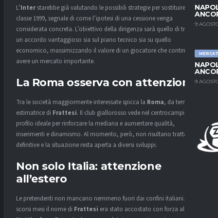
NAPOL
L’
Inter
starebbe già valutando le possibili strategie per sostituire il
ANCO
classe 1999, segnale di come l’ipotesi di una cessione venga
9 AGOSTO
considerata concreta. L’obiettivo della dirigenza sarà quello di trovare
un accordo vantaggioso sia sul piano tecnico sia su quello
economico, massimizzando il valore di un giocatore che continua ad
MERCA
avere un mercato importante.
NAPOL
ANCO
La Roma osserva con attenzione
9 AGOSTO
Tra le società maggiormente interessate spicca la
Roma
, da tempo
estimatrice di
Frattesi
. Il club giallorosso vede nel centrocampista un
profilo ideale per rinforzare la mediana e aumentare qualità,
inserimenti e dinamismo. Al momento, però, non risultano trattative
definitive e la situazione resta aperta a diversi sviluppi.
Non solo Italia: attenzione
all’estero
Le pretendenti non mancano nemmeno fuori dai confini italiani. Negli
scorsi mesi il nome di
Frattesi
era stato accostato con forza al