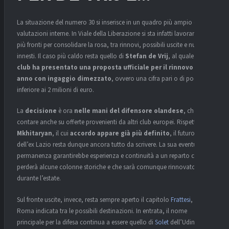
La situazione del numero 30 si inserisce in un quadro più ampio di
valutazioni interne. In Viale della Liberazione si sta infatti lavorando su
più fronti per consolidare la rosa, tra rinnovi, possibili uscite e nuovi
innesti. Il caso più caldo resta quello di
Stefan de Vrij
, al quale
il
club ha presentato una proposta ufficiale per il rinnovo di un
anno con ingaggio dimezzato
, ovvero una cifra pari o di poco
inferiore ai 2 milioni di euro.
La
decisione
è ora
nelle mani del difensore olandese
, che può
contare anche su offerte provenienti da altri club europei. Rispetto a
Mkhitaryan
, il cui
accordo appare già più definito
, il futuro
dell’ex Lazio resta dunque ancora tutto da scrivere. La sua eventuale
permanenza garantirebbe esperienza e continuità a un reparto che
perderà alcune colonne storiche e che sarà comunque rinnovato
durante l’estate.
Sul fronte uscite, invece, resta sempre aperto il capitolo
Frattesi
, con la
Roma indicata tra le possibili destinazioni. In entrata, il nome
principale per la difesa continua a essere quello di
Solet
dell’Udinese,