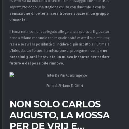
esterno sia da braccetto di sinistra. Un messaggio che ha inciso,
soprattutto dopo una stagione chiusa con due trofei e con la
sensazione di poter ancora trovare spazio in un gruppo
vincente
.
Il tema resta comunque legato alle garanzie sportive. Il giocatore sta
bene a Milano ma vuole capire quale potrà essere il suo minutaggio
reale e se avrà la possibilità di incidere di più rispetto all’ultima annata.
L’Inter, dal canto suo, ha intenzione di proseguire insieme e
nei
prossimi giorni
è
previsto un nuovo incontro per parlare del
futuro e del possibile rinnovo
.
Foto di Stefano D’Offizi
NON SOLO CARLOS
AUGUSTO, LA MOSSA
PER DE VRIJ E…