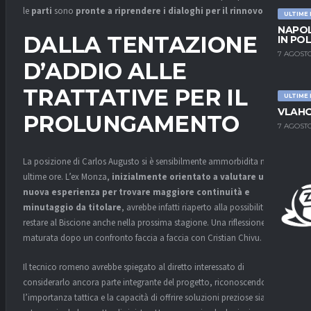
le
parti
sono
pronte a riprendere i dialoghi per il rinnovo
.
ULTIME
NAPOL
DALLA TENTAZIONE
IN PO
7 AGOSTO
D’ADDIO ALLE
TRATTATIVE PER IL
ULTIME
VLAHO
PROLUNGAMENTO
7 AGOSTO
La posizione di Carlos Augusto si è sensibilmente ammorbidita nelle
ultime ore. L’ex Monza,
inizialmente orientato a valutare una
nuova esperienza per trovare maggiore continuità e
minutaggio da titolare
, avrebbe infatti riaperto alla possibilità di
restare al Biscione anche nella prossima stagione. Una riflessione
maturata dopo un confronto faccia a faccia con Cristian Chivu.
Il tecnico romeno avrebbe spiegato al diretto interessato di
considerarlo ancora parte integrante del progetto, riconoscendone
l’importanza tattica e la capacità di offrire soluzioni preziose sia da