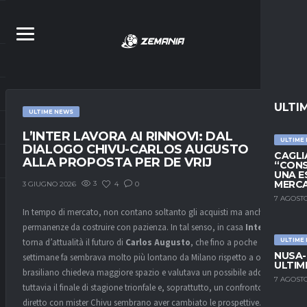
ULTI
ULTIME NEWS
L’INTER LAVORA AI RINNOVI: DAL
ULTIME
DIALOGO CHIVU-CARLOS AUGUSTO
CAGLIA
ALLA PROPOSTA PER DE VRIJ
“CONS
UNA E
MERC
3
4
0
3 GIUGNO 2026
7 AGOSTO
In tempo di mercato, non contano soltanto gli acquisti ma anche le
permanenze da costruire con pazienza. In tal senso, in casa
Inter
torna d’attualità il futuro di
Carlos Augusto
, che fino a poche
ULTIME
NUSA-
settimane fa sembrava molto più lontano da Milano rispetto a oggi. Il
ULTIM
brasiliano chiedeva maggiore spazio e valutava un possibile addio,
7 AGOSTO
tuttavia il finale di stagione trionfale e, soprattutto, un confronto
diretto con mister Chivu sembrano aver cambiato le prospettive. Ora