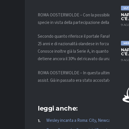
ULT
ROMA OOSTERWOLDE – Con la possibile partenza di
NAP
C’È
specie in vista della partecipazione della squadra 
9 AG
Secondo quanto riferisce il portale Fanatik.com.tr, 
25 anni e di nazionalità olandese in forza al
Fenerb
ME
NAP
Conosce inoltre già la Serie A, in quanto da febbraio
C’È
detiene ancora il 30% del ricavato da una futura riv
9 AG
ROMA OOSTERWOLDE – In questa ultima stagione, O
assist. Già in passato era stato accostato alla Roma,
leggi anche:
Wesley incanta a Roma: City, Newcastle e To