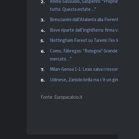
Roma-Sassuolo, Gasperini: “Proprietà qui pre
tutto. Questa estate…”
Brescianini dall’Atalanta alla Fiorentina è uffic
Bove riparte dall’Inghilterra: firma vicina col W
Nottingham Forest su Taremi: l’ex Inter tra le 
Como, Fàbregas: “Bologna? Grande test; mi piace
mercato…”
Milan-Genoa 1-1: Leao salva i rossoneri, Stanci
Udinese, Zaniolo brilla ma c’è un ginocchio da 
Fonte: Europacalcio.it