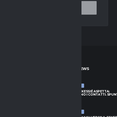
TO
ULTIME NEWS
ULTIME NEWS
S, KESSIÉ ASPETTA:
JUVENTUS, KESSIÉ ASPETTA:
ANO I CONTATTI. SPUNTA
CONTINUANO I CONTATTI. SPUN
I
FRATTESI
026
9 AGOSTO 2026
ULTIME NEWS