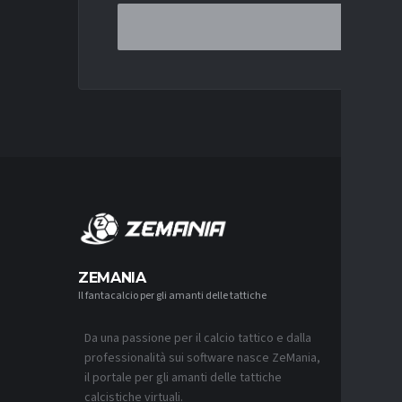
MERCA
ZEMANIA
Il fantacalcio per gli amanti delle tattiche
MERCATO
JUVENTU
CONTINU
FRATTES
Da una passione per il calcio tattico e dalla
9 AGOSTO 2
professionalità sui software nasce ZeMania,
il portale per gli amanti delle tattiche
MERCATO
calcistiche virtuali.