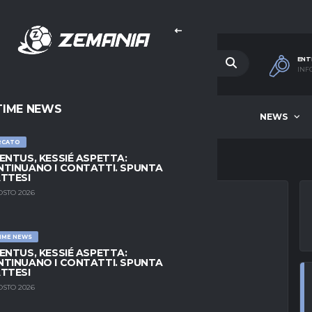
ENT
INF
TIME NEWS
HOME
BEST OF WEEK
NEWS
RCATO
ENTUS, KESSIÉ ASPETTA:
TINUANO I CONTATTI. SPUNTA
TTESI
OSTO 2026
IME NEWS
OMA, OCCHI SU
ENTUS, KESSIÉ ASPETTA:
TINUANO I CONTATTI. SPUNTA
TTESI
OSTO 2026