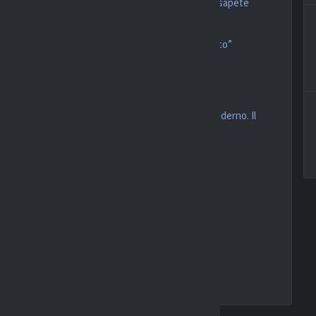
sente un gran segnale ma non parliamo di mercato, sapete
iale: “Vanoli carico, non vedo l’ora di mettermi in gioco”
atford
opzioni per l’attacco
 la squadra e Italiano, da analizzare nel calcio moderno. Il
u spreca un rigore
valutare