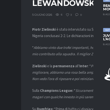
LEWANDOWSKI…”
REA
MOU
8 AG
5 GIUGNO 2026
6
3
0
Piotr Zielinski
è stato intervistato su Sportmedias
ULT
Nigeria conclusasi 2-2. Le dichiarazioni in chiave
Int
JUV
L’A
8 AG
“
Abbiamo vinto due trofei importanti, ho giocato a
mio contributo alla squadra. Il miglior Zielinski al 
Zielinski
e la
permanenza
all’
Inter
: “
Penso di sì,
migliorare, abbiamo una rosa bella ampia poi chi s
Non vedo l’ora di riposare e poi reiniziare il ritiro
“.
Sulla
Champions League:
“
Sicuramente dobbiamo f
magari con qualche innesto in più saremo ancora 
Su
Dumfries:
“Prima di tutto c
i dispiacerà
(dovesse