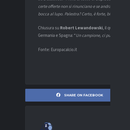
certe offerte non si rinunciano e se andrà al Real M
bocca al lupo. Palestra? Certo, è forte, bisogna vede
Chiusura su
Robert Lewandowski
, il quasi tre
Germania e Spagna: “
Un campione, ci può stare tr
Fonte: Europacalcio.it
SHARE ON FACEBOOK