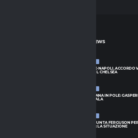
TO
ULTIME NEWS
ULTIME NEWS
, ZIRKZEE HA DETTO SÌ: VICINO
BADIASHILE-NAPOLI, ACCORDO VI
DO CON LO UNITED
TRATTA COL CHELSEA
026
8 AGOSTO 2026
ULTIME NEWS
RID, IDEA LOCATELLI:
ROMA, FOFANA IN POLE: GASPER
O GUARDA IN CASA JUVENTUS
ASPETTA L’ALA
026
8 AGOSTO 2026
ULTIME NEWS
OFANA IN POLE: GASPERINI
TORINO, SPUNTA FERGUSON PE
 L’ALA
L’ATTACCO: LA SITUAZIONE
026
8 AGOSTO 2026