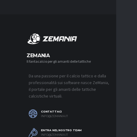
MERCA
ZEMANIA
Il fantacalcio per gli amanti delle tattiche
MERCATO
JUVENTUS
L’ACCOR
Da una passione per il calcio tattico e dalla
8 AGOSTO 2
professionalità sui software nasce ZeMania,
MERCATO
il portale per gli amanti delle tattiche
REAL MAD
calcistiche virtuali.
MOURINH
8 AGOSTO 2
CONTATTACI
MERCATO
INFO@ZEMANIA.IT
ROMA, F
ASPETTA
ENTRA NEL NOSTRO TEAM
8 AGOSTO 2
INFO@ZEMANIA.IT