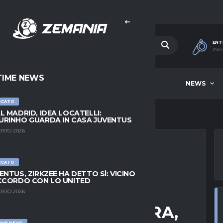
ENT
INF
TIME NEWS
HOME
BEST OF WEEK
NEWS
RCATO
L MADRID, IDEA LOCATELLI:
RINHO GUARDA IN CASA JUVENTUS
OSTO 2026
RCATO
DALLA POLONIA:
ENTUS, ZIRKZEE HA DETTO SÌ: VICINO
CCORDO CON LO UNITED
ANCORA MEGLIO,
OSTO 2026
 DUMFRIES-PALESTRA,
IME NEWS