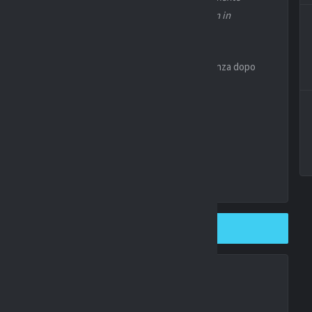
adrid bisognerà fargli solo i complimenti e dargli un in
re se arriva o no
“.
ntasettenne attaccante pronto ad una nuova esperienza dopo
anquillamente nel nostro campionato
“.
SHARE ON TWITTER