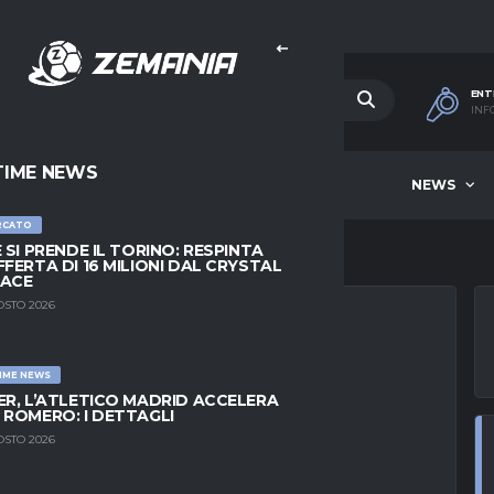
ENT
INF
TIME NEWS
HOME
BEST OF WEEK
NEWS
RCATO
E SI PRENDE IL TORINO: RESPINTA
FFERTA DI 16 MILIONI DAL CRYSTAL
LACE
OSTO 2026
IME NEWS
TURCHE PER
ER, L’ATLETICO MADRID ACCELERA
 ROMERO: I DETTAGLI
TAS IN POLE
OSTO 2026