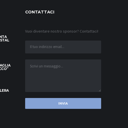
CONTATTACI
Vuoi diventare nostro sponsor? Contattaci!
INTA
YSTAL
MAGLIA
OCCO”
ELERA