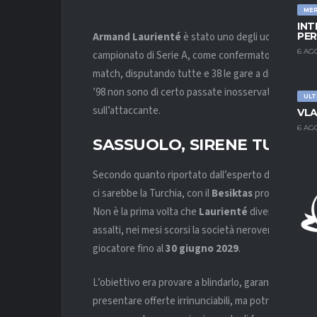
ME
INT
Armand Laurienté
è stato uno degli uomini chiav
PER
6 AG
campionato di Serie A, come confermato dagli ottimi
match, disputando tutte e 38 le gare a disposizione,
’98 non sono di certo passate inosservate e varie 
ULT
sull’attaccante.
VLA
6 AG
SASSUOLO, SIRENE TURCHE 
Secondo quanto riportato dall’esperto di mercato
ci sarebbe la Turchia, con il
Besiktas
pronto ad affon
Non è la prima volta che
Laurienté
diventa il fulcr
assalti, nei mesi scorsi la società neroverde si è m
giocatore fino al
30 giugno
2029
.
L’obiettivo era provare a blindarlo, garantendosi un
presentare offerte irrinunciabili, ma potrebbe non b