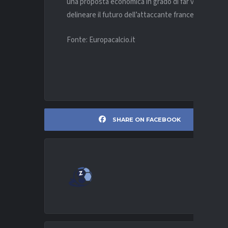
una proposta economica in grado di far vacillare il
S
delineare il futuro dell’attaccante francese.
Fonte: Europacalcio.it
SHARE ON FACEBOOK