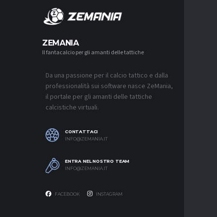
MERCA
ZEMANIA
Il fantacalcio per gli amanti delle tattiche
MERCATO
NJIE SI 
L’OFFERT
PALACE
Da una passione per il calcio tattico e dalla
6 AGOSTO 2
professionalità sui software nasce ZeMania,
il portale per gli amanti delle tattiche
MERCATO
calcistiche virtuali.
LEAO RI
DEL GAL
6 AGOSTO 2
CONTATTACI
INFO@ZEMANIA.IT
MERCATO
JASHARI,
“ADATTO
ENTRA NEL NOSTRO TEAM
MERCATO
INFO@ZEMANIA.IT
6 AGOSTO 2
FACEBOOK
INSTAGRAM