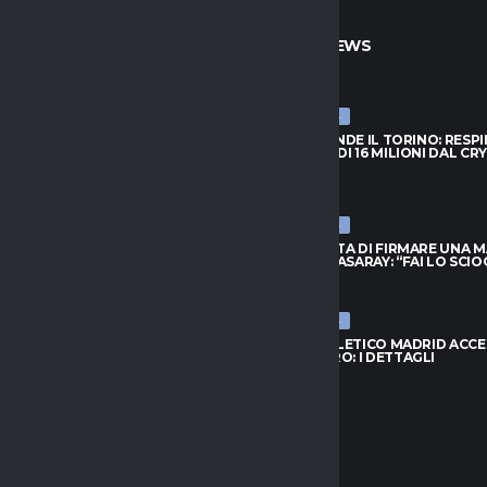
TO
ULTIME NEWS
ULTIME NEWS
PRENDE IL TORINO: RESPINTA
NJIE SI PRENDE IL TORINO: RESP
A DI 16 MILIONI DAL CRYSTAL
L’OFFERTA DI 16 MILIONI DAL CR
PALACE
026
6 AGOSTO 2026
ULTIME NEWS
FIUTA DI FIRMARE UNA MAGLIA
LEAO RIFIUTA DI FIRMARE UNA 
ATASARAY: “FAI LO SCIOCCO”
DEL GALATASARAY: “FAI LO SCI
026
6 AGOSTO 2026
ULTIME NEWS
 ORA IL RISCATTO; L’AGENTE:
INTER, L’ATLETICO MADRID ACC
 AL NUOVO MODULO.
PER ROMERO: I DETTAGLI
..”
6 AGOSTO 2026
026