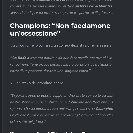
società mi ha sempre sostenuto. Resterò all’
Inter
più di
Marotta
come
aveva detto il presidente? Se non perdo tre partite di fila, forse…”
Champions
: “Non facciamone
un’ossessione”
Il tecnico rumeno torna all’unico neo della stagione nerazzurra:
“Col
Bodo
avremmo potuto e dovuto fare meglio ma ormai è tardi per
rimuginare. Tanti piccoli dettagli hanno portato a quel risultato, fa
parte di un processo durante una stagione lunga.”
Sull’obiettivo del prossimo anno:
“Si parla troppo di questa coppa, andrei cauto con certe ossessioni. La
nostra storia impone ambizioni ma dobbiamo accettare che ci sono
squadre che spendono mezzo miliardo per vincere la
Champions
.
Credo che il primo obiettivo sia arrivare agli ottavi qualificandosi tra le
prime otto del girone.”