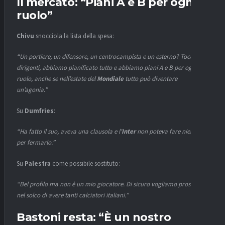
Il mercato: “Piani A e B per ogni
ruolo”
Chivu
snocciola la lista della spesa:
“Un portiere, un difensore, un centrocampista e un esterno? Tocca ai
dirigenti, abbiamo pianificato tutto e abbiamo piani A e B per ogni
ruolo, anche se nell’estate del
Mondiale
tutto può diventare
un’agonia.”
Su
Dumfries
:
“Ha fatto il suo, aveva una clausola e l’
Inter
non poteva fare niente
per fermarlo.”
Su
Palestra
come possibile sostituto:
“Bel profilo ma non è un mio giocatore. Di sicuro vogliamo proseguire
nel solco di avere tanti calciatori italiani.”
Bastoni
resta: “È un nostro