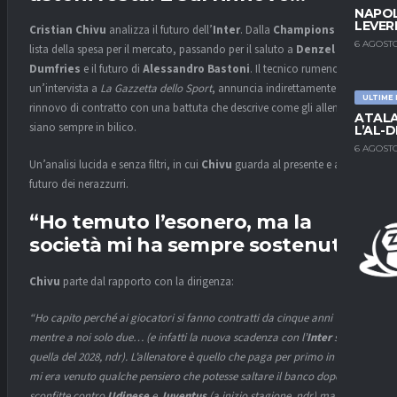
NAPOL
LEVER
Cristian Chivu
analizza il futuro dell’
Inter
. Dalla
Champions
alla
6 AGOSTO
lista della spesa per il mercato, passando per il saluto a
Denzel
Dumfries
e il futuro di
Alessandro Bastoni
. Il tecnico rumeno, in
un’intervista a
La Gazzetta dello Sport
, annuncia indirettamente il
ULTIME
rinnovo di contratto con una battuta che descrive come gli allenatori
ATALA
siano sempre in bilico.
L’AL-D
6 AGOSTO
Un’analisi lucida e senza filtri, in cui
Chivu
guarda al presente e al
futuro dei nerazzurri.
“Ho temuto l’esonero, ma la
società mi ha sempre sostenuto”
Chivu
parte dal rapporto con la dirigenza:
“Ho capito perché ai giocatori si fanno contratti da cinque anni
mentre a noi solo due… (e infatti la nuova scadenza con l’
Inter
sarà
quella del 2028, ndr). L’allenatore è quello che paga per primo in tutto,
mi era venuto qualche pensiero che potesse saltare il banco dopo le
sconfitte contro
Udinese
e
Juventus
(a inizio stagione, ndr) ma la