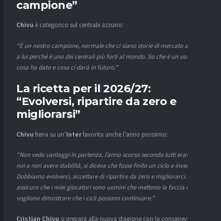
campione”
Chivu
è categorico sul centrale azzurro:
“È un nostro campione, normale che ci siano storie di mercato attorno
a lui perché è uno dei centrali più forti al mondo. So che è un uomo,
cosa ha dato e cosa ci darà in futuro.”
La ricetta per il 2026/27:
“Evolversi, ripartire da zero e
migliorarsi”
Chivu
frena su un’
Inter
favorita anche l’anno prossimo:
“Non vedo vantaggi in partenza, l’anno scorso secondo tutti eravamo
noi a non avere stabilità, si diceva che fosse finito un ciclo e invece…
Dobbiamo evolverci, accettare di ripartire da zero e migliorarci. Vi
assicuro che i miei giocatori sono uomini che mettono la faccia e
vogliono dimostrare che i cicli possono continuare.”
Cristian Chivu
si prepara alla nuova stagione con la consapevolezza