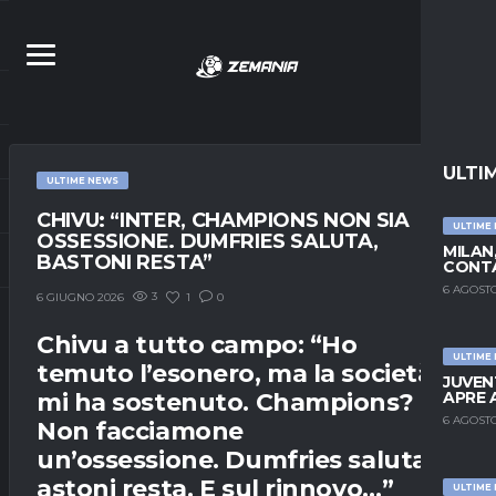
ULTI
ULTIME NEWS
CHIVU: “INTER, CHAMPIONS NON SIA
ULTIME
OSSESSIONE. DUMFRIES SALUTA,
MILAN
BASTONI RESTA”
CONTA
6 AGOSTO
3
1
0
6 GIUGNO 2026
Chivu
a tutto campo: “Ho
ULTIME
temuto l’esonero, ma la società
JUVEN
mi ha sostenuto.
Champions
?
APRE 
6 AGOSTO
Non facciamone
un’ossessione.
Dumfries
saluta,
B
astoni
resta. E sul rinnovo…”
ULTIME