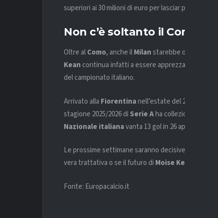
superiori ai 30 milioni di euro per lasciar partire il ce
Non c’è soltanto il Como
Oltre al
Como
, anche il
Milan
starebbe osservando co
Kean
continua infatti a essere apprezzato per cara
del campionato italiano.
Arrivato alla
Fiorentina
nell’estate del 2024, l’atta
stagione 2025/2026 di
Serie A
ha collezionato 26 pr
Nazionale italiana
vanta 13 gol in 26 apparizioni.
Le prossime settimane saranno decisive per compr
vera trattativa o se il futuro di
Moise Kean
resterà 
Fonte: Europacalcio.it