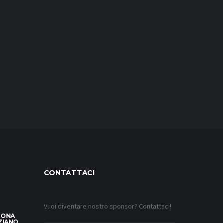
CONTATTACI
Vuoi diventare nostro sponsor? Contattaci!
LONA
ZIANO