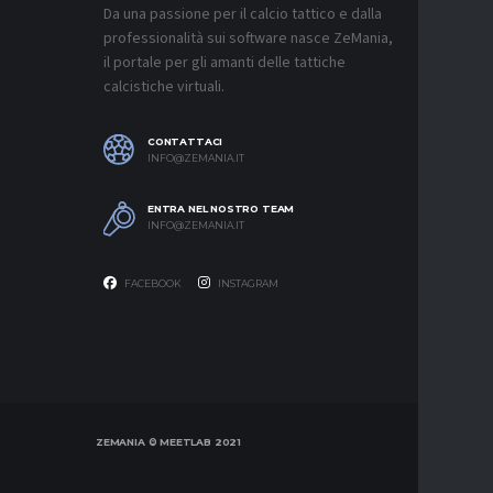
Da una passione per il calcio tattico e dalla
8 AGOSTO 2
professionalità sui software nasce ZeMania,
MERCATO
il portale per gli amanti delle tattiche
JUVENTU
calcistiche virtuali.
RESTARE
8 AGOSTO 2
CONTATTACI
MERCATO
INFO@ZEMANIA.IT
MUSSO-N
NEL MIR
ENTRA NEL NOSTRO TEAM
8 AGOSTO 2
INFO@ZEMANIA.IT
FACEBOOK
INSTAGRAM
ZEMANIA © MEETLAB 2021