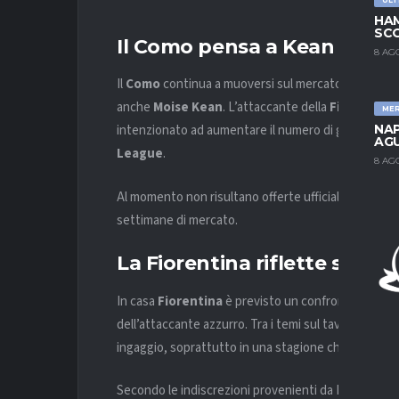
HAM
SCO
Il Como pensa a Kean per l’
8 AG
Il
Como
continua a muoversi sul mercato alla ricerca 
anche
Moise Kean
. L’attaccante della
Fiorentina
ME
NAP
intenzionato ad aumentare il numero di giocatori ital
AGU
League
.
8 AG
Al momento non risultano offerte ufficiali, ma l’int
settimane di mercato.
La Fiorentina riflette sul fu
In casa
Fiorentina
è previsto un confronto tra la di
dell’attaccante azzurro. Tra i temi sul tavolo ci sar
ingaggio, soprattutto in una stagione che vedrà i vi
Secondo le indiscrezioni provenienti da Firenze, i