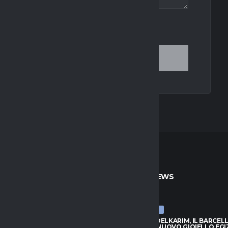
OR THE NEXT TIME I COMMENT.
TO
ULTIME NEWS
ULTIME NEWS
BADIASHILE, NUOVI CONTATTI:
HAMZA ABDELKARIM, IL BARCEL
È L’ALTERNATIVA
SCOPRE IL NUOVO GIOIELLO EGI