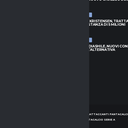
026
8 AGOSTO 2026
ULTIME NEWS
S, DOUGLAS LUIZ VUOLE
ATALANTA-KRISTENSEN, TRATTA
: NO ALL’EVERTON
APERTA: DISTANZA DI 5 MILIONI
026
8 AGOSTO 2026
ULTIME NEWS
APOLI, L’ARGENTINO TORNA
NAPOLI-BADIASHILE, NUOVI CON
INO PER LA PORTA AZZURRA
AGUERD È L’ALTERNATIVA
026
8 AGOSTO 2026
HOME
NEWS
CONSIGLI ATTACCANTI FANTACALCI
CONSIGLI DIFENSORI FANTACALCIO SERIE A