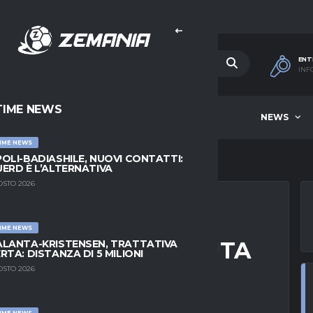
ENT
INF
TIME NEWS
HOME
BEST OF WEEK
NEWS
IME NEWS
OLI-BADIASHILE, NUOVI CONTATTI:
ERD È L’ALTERNATIVA
OSTO 2026
IME NEWS
A FIORENTINA VALUTA
LANTA-KRISTENSEN, TRATTATIVA
RTA: DISTANZA DI 5 MILIONI
ATTACCANTE
OSTO 2026
IME NEWS