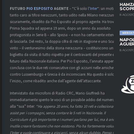
HAMZA
FUTURO
PIO ESPOSITO
AGENTE
– “C’è solo
l’Inter
“: un motivetto
SCOPR
tanto caro ai tifosi nerazzurri, tanto udito nella Milano nerazzurra e,
8 AGOSTO
sicuramente, ribadito da Pio Esposito al proprio agente. Ha trovato la
Prima Squadra ad appena 19 anni, dopo un anno da assoluto
MERCA
protagonista in Serie B – allo Spezia – e non ha certamente intenzione
NAPOL
di lasciarla. Del resto, la doppia cifra di reti in stagione e uno Scudetto
AGUER
vinto – il ventunesimo della storia nerazzurra – costituiscono un
8 AGOSTO
biglietto da visita di tutto rispetto per il centravanti del presente e del
futuro della Nazionale italiana. Per Pio Esposito, l’annata appena
conclusa con le due reti consecutive con gli azzurri nelle amichevoli
contro Lussemburgo e Grecia è da incorniciare. Ma questo è solo
l’inizio, come ribadito anche dall’agente dell’attaccante.
Intervistato dai microfoni di Radio CRC, Mario Giuffredi ha
immediatamente spento le voci di un possibile addio del numero 94
alla “sua” Inter:
“Ha appena 20 anni, ha fatto 10 reti e collezionato 5
assist per i compagni, senza contare le 5 reti in Nazionale. Il
Curriculum è già importante e i numeri parlano per lui, ma è anche
inutile creare fantasmi che non esistono. Pio ha fortemente voluto
l’Inter e vuole continuare a giocarci, senza alcun dubbio. Penso sia