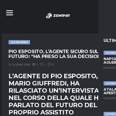
ULTI
ULTIME NEWS
PIO ESPOSITO, L’AGENTE SICURO SUL
ULTIME
FUTURO: “HA PRESO LA SUA DECISIONE”
NAPOL
AGUER
2
1
0
12 GIUGNO 2026
8 AGOSTO
L’AGENTE DI PIO ESPOSITO,
MARIO GIUFFREDI, HA
ULTIME
RILASCIATO UN’INTERVISTA
ATALA
APERT
NEL CORSO DELLA QUALE HA
8 AGOSTO
PARLATO DEL FUTURO DEL
PROPRIO ASSISTITO
ULTIME