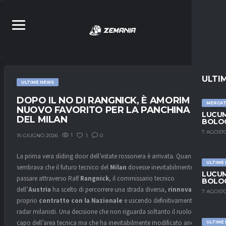
ULTI
ULTIME NEWS
DOPO IL NO DI RANGNICK, È AMORIM IL
MERCA
NUOVO FAVORITO PER LA PANCHINA
LUCUM
DEL MILAN
BOLOG
7 AGOSTO
1
1
0
15 GIUGNO 2026
La prima vera sliding door dell’estate rossonera è arrivata. Quando
ULTIME
sembrava che il futuro tecnico del
Milan
dovesse inevitabilmente
LUCUM
passare attraverso Ralf
Rangnick
, il commissario tecnico
BOLOG
dell’
Austria
ha scelto di percorrere una strada diversa,
rinnovando il
7 AGOSTO
proprio
contratto con la Nazionale
e uscendo definitivamente dai
radar milanisti. Una decisione che non riguarda soltanto il ruolo di
capo dell’area tecnica ma che ha inevitabilmente modificato anche gli
ULTIME