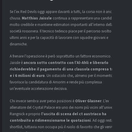
Se l’ex Red Devils oggi appare davanti a tutti, la corsa non è ancora
chiusa.
Matthias Jaissle
continua a rappresentare una candidatura
molto credibile e mantiene estimatori importanti all’interno della
società rossonera. Il tecnico tedesco piace per il percorso svolto negli
ultimi anni e per la capacità di lavorare con squadre giovani e
dinamiche.
A frenare l’operazione è però soprattutto un fattore economico.
Jaissle è
ancora sotto contratto con l’Al-Ahli e liberarlo
richiederebbe il pagamento di una clausola compresa tra i 5
e i 6 milioni di euro
. Un ostacolo che, almeno per il momento,
favorisce la candidatura di Amorim e rende più complessa
un’eventuale accelerazione decisiva.
Chi invece sembra aver perso posizioni è
Oliver Glasner
. L’ex
allenatore del Crystal Palace era uno dei nomi più vicini all’universo
Rangnick e proprio
l’uscita di scena del ct austriaco ha
contribuito a ridimensionarne le quotazioni
. Ad oggi resta nella
shortlist, tuttavia non occupa più il ruolo di favorito che gli veniva