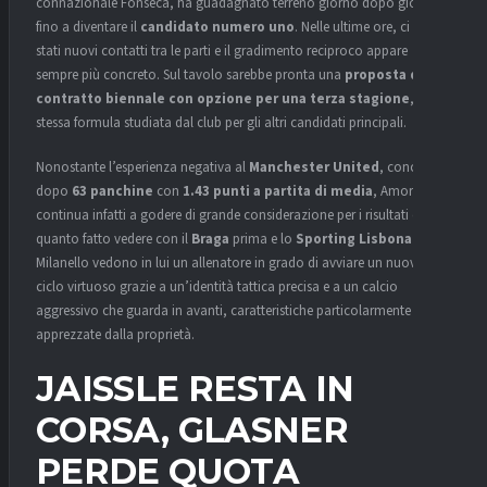
connazionale Fonseca, ha guadagnato terreno giorno dopo giorno
fino a diventare il
candidato numero uno
. Nelle ultime ore, ci sono
stati nuovi contatti tra le parti e il gradimento reciproco appare
sempre più concreto. Sul tavolo sarebbe pronta una
proposta di
contratto biennale con opzione per una terza stagione
, la
stessa formula studiata dal club per gli altri candidati principali.
Nonostante l’esperienza negativa al
Manchester United
, conclusa
dopo
63 panchine
con
1.43 punti a partita di media
, Amorim
continua infatti a godere di grande considerazione per i risultati e per
quanto fatto vedere con il
Braga
prima e lo
Sporting Lisbona
poi. A
Milanello vedono in lui un allenatore in grado di avviare un nuovo
ciclo virtuoso grazie a un’identità tattica precisa e a un calcio
aggressivo che guarda in avanti, caratteristiche particolarmente
apprezzate dalla proprietà.
JAISSLE RESTA IN
CORSA, GLASNER
PERDE QUOTA