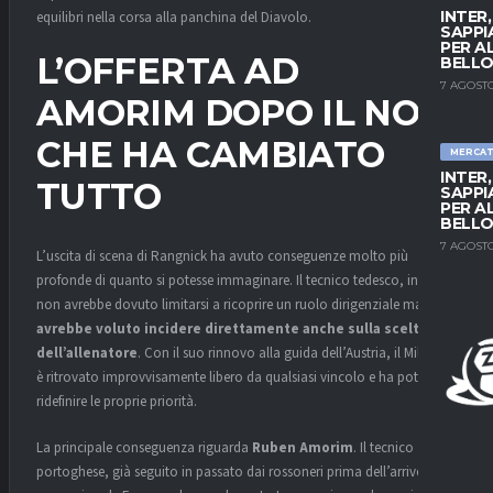
INTER
equilibri nella corsa alla panchina del Diavolo.
SAPPI
PER A
L’OFFERTA AD
BELLO
7 AGOSTO
AMORIM DOPO IL NO
CHE HA CAMBIATO
MERCA
INTER
TUTTO
SAPPI
PER A
BELLO
7 AGOSTO
L’uscita di scena di Rangnick ha avuto conseguenze molto più
profonde di quanto si potesse immaginare. Il tecnico tedesco, infatti,
non avrebbe dovuto limitarsi a ricoprire un ruolo dirigenziale ma
avrebbe voluto incidere direttamente anche sulla scelta
dell’allenatore
. Con il suo rinnovo alla guida dell’Austria, il Milan si
è ritrovato improvvisamente libero da qualsiasi vincolo e ha potuto
ridefinire le proprie priorità.
La principale conseguenza riguarda
Ruben Amorim
. Il tecnico
portoghese, già seguito in passato dai rossoneri prima dell’arrivo del