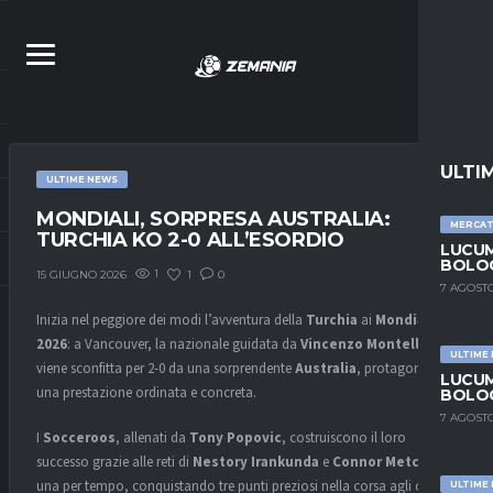
ULTI
ULTIME NEWS
MONDIALI, SORPRESA AUSTRALIA:
MERCA
TURCHIA KO 2-0 ALL’ESORDIO
LUCUM
BOLOG
1
1
0
15 GIUGNO 2026
7 AGOSTO
Inizia nel peggiore dei modi l’avventura della
Turchia
ai
Mondiali
2026
: a Vancouver, la nazionale guidata da
Vincenzo Montella
ULTIME
viene sconfitta per 2-0 da una sorprendente
Australia
, protagonista di
LUCUM
una prestazione ordinata e concreta.
BOLOG
7 AGOSTO
I
Socceroos
, allenati da
Tony Popovic
, costruiscono il loro
successo grazie alle reti di
Nestory Irankunda
e
Connor Metcalfe
,
una per tempo, conquistando tre punti preziosi nella corsa agli ottavi
ULTIME