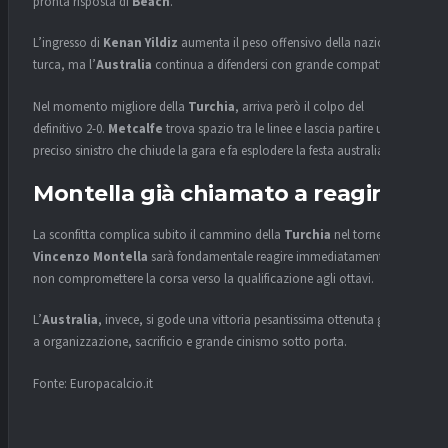
pronta risposta di
Beach
.
L’ingresso di
Kenan Yildiz
aumenta il peso offensivo della nazionale
turca, ma l’
Australia
continua a difendersi con grande compattezza.
Nel momento migliore della
Turchia
, arriva però il colpo del
definitivo 2-0.
Metcalfe
trova spazio tra le linee e lascia partire un
preciso sinistro che chiude la gara e fa esplodere la festa australiana.
Montella già chiamato a reagire
La sconfitta complica subito il cammino della
Turchia
nel torneo. Per
Vincenzo Montella
sarà fondamentale reagire immediatamente per
non compromettere la corsa verso la qualificazione agli ottavi.
L’
Australia
, invece, si gode una vittoria pesantissima ottenuta grazie
a organizzazione, sacrificio e grande cinismo sotto porta.
Fonte: Europacalcio.it