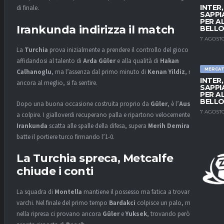
INTER
di finale.
SAPPI
PER A
Irankunda indirizza il match
BELLO
7 AGOSTO
La
Turchia
prova inizialmente a prendere il controllo del gioco
affidandosi al talento di
Arda Güler
e alla qualità di
Hakan
MERCA
Calhanoglu
, ma l’assenza dal primo minuto di
Kenan Yildiz
, non
INTER
ancora al meglio, si fa sentire.
SAPPI
PER A
BELLO
Dopo una buona occasione costruita proprio da
Güler
, è l’
Australia
7 AGOSTO
a colpire. I gialloverdi recuperano palla e ripartono velocemente:
Irankunda
scatta alle spalle della difesa, supera
Merih Demiral
e
batte il portiere turco firmando l’1-0.
La Turchia spreca, Metcalfe
chiude i conti
La squadra di
Montella
mantiene il possesso ma fatica a trovare
varchi. Nel finale del primo tempo
Bardakci
colpisce un palo, mentre
nella ripresa ci provano ancora
Güler
e
Yuksek
, trovando però la