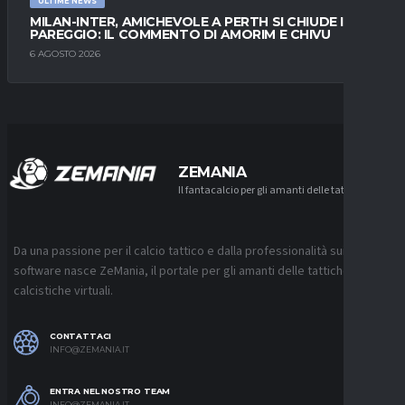
ULTIME NEWS
MILAN-INTER, AMICHEVOLE A PERTH SI CHIUDE IN
PAREGGIO: IL COMMENTO DI AMORIM E CHIVU
6 AGOSTO 2026
ZEMANIA
Il fantacalcio per gli amanti delle tattiche
Da una passione per il calcio tattico e dalla professionalità sui
software nasce ZeMania, il portale per gli amanti delle tattiche
calcistiche virtuali.
CONTATTACI
INFO@ZEMANIA.IT
ENTRA NEL NOSTRO TEAM
INFO@ZEMANIA.IT