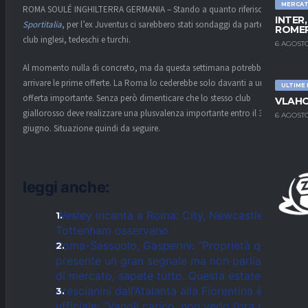
MERCA
ROMA SOULÉ INGHILTERRA GERMANIA – Stando a quanto riferisce
INTER
Sportitalia
, per l’ex Juventus ci sarebbero stati sondaggi da parte di
ROMER
club inglesi, tedeschi e turchi.
6 AGOSTO
Al momento nulla di concreto, ma da questa settimana potrebbero
arrivare le prime offerte. La Roma lo cederebbe solo davanti a una
ULTIME
offerta importante. Senza però dimenticare che lo stesso club
VLAHO
giallorosso deve realizzare una plusvalenza importante entro il 30
6 AGOSTO
giugno. Situazione quindi da seguire.
leggi anche:
Wesley incanta a Roma: City, Newcastle e
Tottenham osservano
Roma-Sassuolo, Gasperini: “Proprietà qui
presente un gran segnale ma non parliamo
di mercato, sapete tutto. Questa estate…”
Brescianini dall’Atalanta alla Fiorentina è
ufficiale: “Vanoli carico, non vedo l’ora di