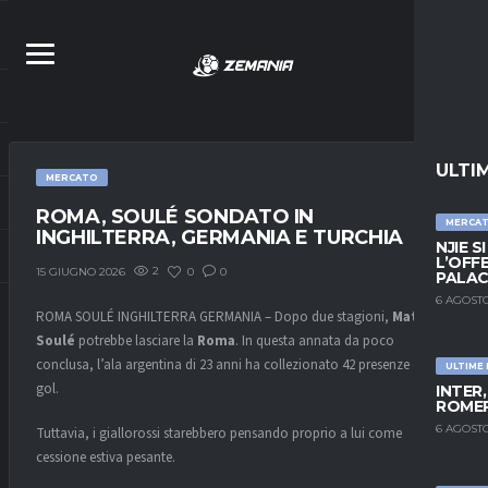
ULTI
MERCATO
ROMA, SOULÉ SONDATO IN
MERCA
INGHILTERRA, GERMANIA E TURCHIA
NJIE S
L’OFF
2
0
0
15 GIUGNO 2026
PALAC
6 AGOSTO
ROMA SOULÉ INGHILTERRA GERMANIA – Dopo due stagioni,
Matias
Soulé
potrebbe lasciare la
Roma
. In questa annata da poco
conclusa, l’ala argentina di 23 anni ha collezionato 42 presenze e 7
ULTIME
gol.
INTER
ROMER
6 AGOSTO
Tuttavia, i giallorossi starebbero pensando proprio a lui come
cessione estiva pesante.