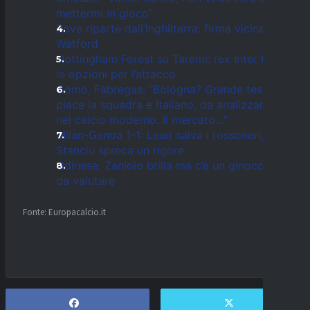
mettermi in gioco”
Bove riparte dall’Inghilterra: firma vicina col
Watford
Nottingham Forest su Taremi: l’ex Inter tra
le opzioni per l’attacco
Como, Fàbregas: “Bologna? Grande test; mi
piace la squadra e Italiano, da analizzare
nel calcio moderno. Il mercato…”
Milan-Genoa 1-1: Leao salva i rossoneri,
Stanciu spreca un rigore
Udinese, Zaniolo brilla ma c’è un ginocchio
da valutare
Fonte: Europacalcio.it