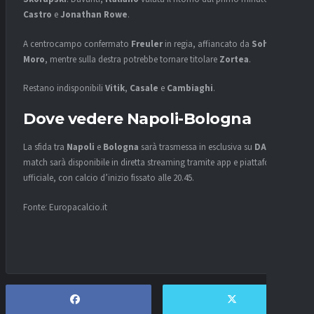
Castro
e
Jonathan Rowe
.
A centrocampo confermato
Freuler
in regia, affiancato da
Sohm
e
Moro
, mentre sulla destra potrebbe tornare titolare
Zortea
.
Restano indisponibili
Vitik
,
Casale
e
Cambiaghi
.
Dove vedere Napoli-Bologna
La sfida tra
Napoli
e
Bologna
sarà trasmessa in esclusiva su
DAZN
. Il
match sarà disponibile in diretta streaming tramite app e piattaforma
ufficiale, con calcio d’inizio fissato alle 20.45.
Fonte: Europacalcio.it