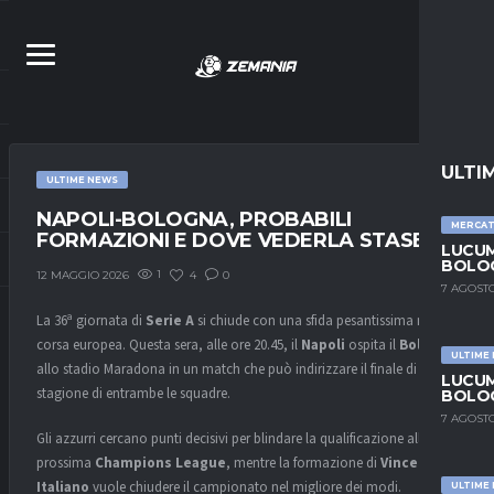
ULTI
ULTIME NEWS
NAPOLI-BOLOGNA, PROBABILI
MERCA
FORMAZIONI E DOVE VEDERLA STASERA
LUCUM
BOLOG
1
4
0
12 MAGGIO 2026
7 AGOSTO
La 36ª giornata di
Serie A
si chiude con una sfida pesantissima nella
corsa europea. Questa sera, alle ore 20.45, il
Napoli
ospita il
Bologna
ULTIME
allo stadio Maradona in un match che può indirizzare il finale di
LUCUM
stagione di entrambe le squadre.
BOLOG
7 AGOSTO
Gli azzurri cercano punti decisivi per blindare la qualificazione alla
prossima
Champions League
, mentre la formazione di
Vincenzo
Italiano
vuole chiudere il campionato nel migliore dei modi.
ULTIME