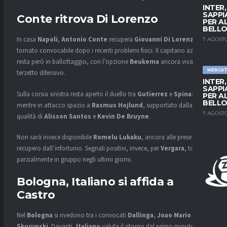
INTER
SAPPI
Conte ritrova Di Lorenzo
PER A
BELLO
In casa
Napoli
,
Antonio Conte
recupera
Giovanni Di Lorenzo
,
7 AGOSTO
tornato convocabile dopo i recenti problemi fisici. Il capitano azzurro
resta però in ballottaggio, con l’opzione
Beukema
ancora viva nel
MERCA
terzetto difensivo.
INTER
SAPPI
Sulla corsia sinistra resta aperto il duello tra
Gutierrez
e
Spinazzola
,
PER A
BELLO
mentre in attacco spazio a
Rasmus Hojlund
, supportato dalla
7 AGOSTO
qualità di
Alisson Santos
e
Kevin De Bruyne
.
Non sarà invece disponibile
Romelu Lukaku
, ancora alle prese con il
recupero dall’infortunio. Segnali positivi, invece, per
Vergara
, tornato
parzialmente in gruppo negli ultimi giorni.
Bologna, Italiano si affida a
Castro
Nel
Bologna
si rivedono tra i convocati
Dallinga
,
Joao Mario
e
Skorupski
. Davanti,
Italiano
valuta il ritorno dal primo minuto di