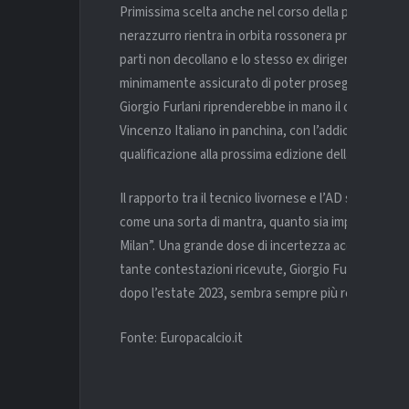
Primissima scelta anche nel corso della passata stagi
nerazzurro rientra in orbita rossonera proprio per la
parti non decollano e lo stesso ex dirigente della La
minimamente assicurato di poter proseguire la propria
Giorgio Furlani riprenderebbe in mano il discorso a
Vincenzo Italiano in panchina, con l’addio di Massim
qualificazione alla prossima edizione della Champio
Il rapporto tra il tecnico livornese e l’AD sarebbe a
come una sorta di mantra, quanto sia importante ch
Milan”. Una grande dose di incertezza accompagna il
tante contestazioni ricevute, Giorgio Furlani proget
dopo l’estate 2023, sembra sempre più realtà.
Fonte: Europacalcio.it