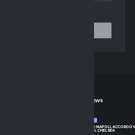
OR THE NEXT TIME I COMMENT.
TO
ULTIME NEWS
ULTIME NEWS
, ZIRKZEE HA DETTO SÌ: VICINO
BADIASHILE-NAPOLI, ACCORDO VI
DO CON LO UNITED
TRATTA COL CHELSEA