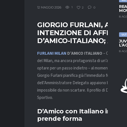
REA
12 MAGGIO 2026
1
2
0
MOU
8 AG
GIORGIO FURLANI, AD D
INTENZIONE DI AFFIDAR
ULT
D’AMICO-ITALIANO; ADDI
JUV
L’A
8 AG
FURLANI
MILAN
D’AMICO
ITALIANO
– Offeso, den
del Milan, ma ancora protagonista di un’altra estate
optare per un passo indietro – al momento improbab
Giorgio Furlani pianifica già l’immediato futuro del 
dell’Amministratore Delegato appaiono ben delineate 
impossibile da non scartare. Il profilo di D’Amico t
Sportivo.
D’Amico con Italiano in panc
prende forma