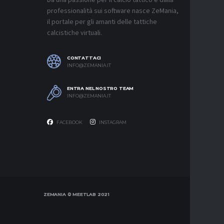
Da una passione per il calcio tattico e dalla
8 AGOSTO 2
professionalità sui software nasce ZeMania,
MERCATO
il portale per gli amanti delle tattiche
REAL MAD
calcistiche virtuali.
MOURINH
8 AGOSTO 2
CONTATTACI
MERCATO
INFO@ZEMANIA.IT
ROMA, F
ASPETTA
ENTRA NEL NOSTRO TEAM
8 AGOSTO 2
INFO@ZEMANIA.IT
FACEBOOK
INSTAGRAM
ZEMANIA © MEETLAB 2021