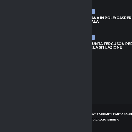
026
8 AGOSTO 2026
ULTIME NEWS
RID, IDEA LOCATELLI:
ROMA, FOFANA IN POLE: GASPER
O GUARDA IN CASA JUVENTUS
ASPETTA L’ALA
026
8 AGOSTO 2026
ULTIME NEWS
OFANA IN POLE: GASPERINI
TORINO, SPUNTA FERGUSON PE
 L’ALA
L’ATTACCO: LA SITUAZIONE
026
8 AGOSTO 2026
HOME
NEWS
CONSIGLI ATTACCANTI FANTACALCI
CONSIGLI DIFENSORI FANTACALCIO SERIE A