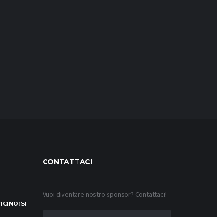
CONTATTACI
Vuoi diventare nostro sponsor? Contattaci!
CINO: SI