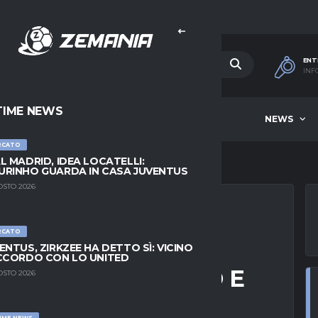
ENT
INF
TIME NEWS
HOME
BEST OF WEEK
NEWS
RCATO
L MADRID, IDEA LOCATELLI:
RINHO GUARDA IN CASA JUVENTUS
OSTO 2026
RCATO
ZIONE A
ENTUS, ZIRKZEE HA DETTO SÌ: VICINO
CCORDO CON LO UNITED
LANI CON D’AMICO E
OSTO 2026
IME NEWS