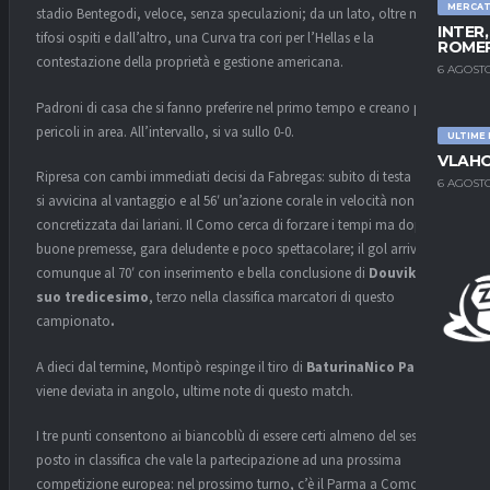
MERCA
stadio Bentegodi, veloce, senza speculazioni; da un lato, oltre mille
INTER
tifosi ospiti e dall’altro, una Curva tra cori per l’Hellas e la
ROMER
contestazione della proprietà e gestione americana.
6 AGOSTO
Padroni di casa che si fanno preferire nel primo tempo e creano più
pericoli in area. All’intervallo, si va sullo 0-0.
ULTIME
VLAHO
Ripresa con cambi immediati decisi da Fabregas: subito di testa
Diao
6 AGOSTO
si avvicina al vantaggio e al 56′ un’azione corale in velocità non viene
concretizzata dai lariani. Il Como cerca di forzare i tempi ma dopo le
buone premesse, gara deludente e poco spettacolare; il gol arriva
comunque al 70′ con inserimento e bella conclusione di
Douvikas, il
suo tredicesimo
, terzo nella classifica marcatori di questo
campionato
.
A dieci dal termine, Montipò respinge il tiro di
BaturinaNico Paz
viene deviata in angolo, ultime note di questo match.
I tre punti consentono ai biancoblù di essere certi almeno del sesto
posto in classifica che vale la partecipazione ad una prossima
competizione europea: nel prossimo turno, c’è il Parma a Como