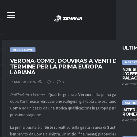
ULTI
ULTIME NEWS
VERONA-COMO, DOUVIKAS A VENTI DAL
MERCA
TERMINE PER LA PRIMA EUROPA
NJIE S
LARIANA
L’OFF
PALAC
1
2
0
12 MAGGIO 2026
6 AGOSTO
Dall’inviato a Verona –
Qualche goccia a
Verona
nella prima gara
dopo l’aritmetica retrocessione scaligera: gialloblù che ospitano il
ULTIME
Como
ad un passo da una storica qualificazione in Europa per la
INTER
ROMER
prossima stagione.
6 AGOSTO
La prima parata è di
Butez,
reattivo sulla girata in area di
Suslov,
ben servito da Bowie a sinistra. Un inizio (finalmente) piacevole allora