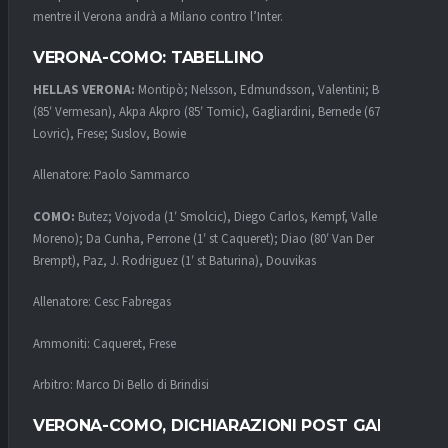
mentre il Verona andrà a Milano contro l’Inter.
VERONA-COMO: TABELLINO
HELLAS VERONA:
Montipò; Nelsson, Edmundsson, Valentini; Belghali
(85′ Vermesan), Akpa Akpro (85′ Tomic), Gagliardini, Bernede (67′
Lovric), Frese; Suslov, Bowie
Allenatore: Paolo Sammarco
COMO:
Butez; Vojvoda (1′ Smolcic), Diego Carlos, Kempf, Valle (36′
Moreno); Da Cunha, Perrone (1′ st Caqueret); Diao (80′ Van Der
Brempt), Paz, J. Rodriguez (1′ st Baturina), Douvikas
Allenatore: Cesc Fabregas
Ammoniti: Caqueret, Frese
Arbitro: Marco Di Bello di Brindisi
VERONA-COMO, DICHIARAZIONI POST GARA