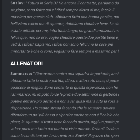
Suslov:
“
Futuro in Serie B?
Ho ancora il contratto, parliamo dopo la
stagione, sono felice qui e i tifosi sempre dietro di me, faccio il
massimo per questo club. Abbiamo fatto una buona partita, non
bellissimo calcio ma di squadra, dobbiamo chiudere bene. La stagione
è stata difficile per me, infortunio lungo; ho grandi ambizioni ma sono
felice qua, non so ora, voglio chiudere queste due partite bene e poi si
vedrà. I tifosi? Capiamo, i tifosi non sono felici ma la cosa più
importante è che ci sono, vogliamo fare sempre il massimo per loro”.
ALLENATORI
Sammarco:
“
Giocavamo contro una squadra importante, anche oggi
abbiamo fatto la nostra partita, difeso e attaccato bene, si poteva fare
qualcosa di meglio.
Sono contento di questa esperienza, non ho
rammarico, mi imputo forse le prime due settimane di gestione dove
potevo entrare più deciso e il non aver quasi mai avuto la rosa a
disposizione. Ho capito strada facendo che la squadra doveva
difendere un po’ più basso e ripartire anche se non è il calcio che mi
piace, la squadra si trova bene facendo questo, oggi un punto poteva
valere poco ma tanto dal punto di vista morale. Orban? Credo non ci
siano le condizioni per farlo rientrare. Bowie? Ragazzo che speriamo