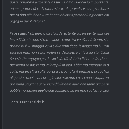
possa rimanere e ripartire da lui. Il Como? Percorso importante grazie
ad una proprietà e allenatore forte, da prendere esempio. Stare sul
pezzo fino alla fine? Tutti hanno obiettivi personali e giocare con
orgoglio per il Verona”.
Fabregas:
“
Un giorno da ricordare, tante cose e gente, una cosa
incredibile che non si darà valore come tra vent’anni. Siamo stati
promossi il 10 maggio 2024 e due anni dopo festeggiamo l’Europa, non
succede mai, non è normale e va dedicato a chi ha girato l’Italia in
Serie D. Un orgoglio per la società, tifosi, tutto il Como. Da domani
pensiamo se possiamo volare più in alto. Abbiamo meritato di più altre
volte, ma un’altra volta porta a zero, nulla è semplice, orgogliosissimi
di questa società, ancora giovani e stiamo crescendo e imparando. La
prossima stagione sarà incredibilmente dura con tante più partite,
dobbiamo sapere quello che vogliamo fare e non vogliamo cadere”.
Fonte: Europacalcio.it