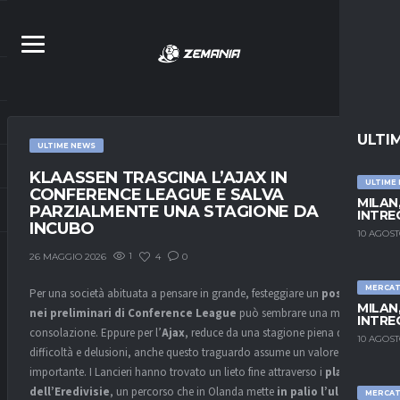
ULTI
ULTIME NEWS
KLAASSEN TRASCINA L’AJAX IN
ULTIME
CONFERENCE LEAGUE E SALVA
MILAN,
PARZIALMENTE UNA STAGIONE DA
INTRE
INCUBO
10 AGOST
1
4
0
26 MAGGIO 2026
MERCA
Per una società abituata a pensare in grande, festeggiare un
posto
MILAN,
nei preliminari di Conference League
può sembrare una magra
INTRE
consolazione. Eppure per l’
Ajax
, reduce da una stagione piena di
10 AGOST
difficoltà e delusioni, anche questo traguardo assume un valore
importante. I Lancieri hanno trovato un lieto fine attraverso i
playoff
dell’Eredivisie
, un percorso che in Olanda mette
in palio l’ultimo
MERCA