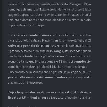
Se la vittoria odierna rappresenta una boccata d’ossigeno, l’Ajax resta
comunque chiamato a riflettere profondamente sul proprio futuro. La
stagione appena conclusa ha evidenziato limiti inattesi per un club
abituato a dominare il panorama olandese e a recitare un ruolo
importante anche in Europa.
Tra le piccole
vicende di mercato
che ruotano attorno ai Lancieri
c’è anche quella relativa a
Maximilian Ibrahimović
, figlio di Zlatan.
Arrivato a gennaio dal Milan Futuro
con la speranza di proseguire
il proprio percorso di crescita nello
Jong Ajax
, seconda squadra della
franchigia di Amsterdam, il giovane svedese non è riuscito a lasciare il
segno. Soltanto
quattro presenze e 76 minuti complessivi
,
complici anche alcuni problemi fisici, che ne hanno rallentato
l’inserimento nella squadra che ha poi chiuso la stagione all’
ultimo
posto nella seconda divisione olandese
, altro campanello
d’allarme per i biancorossi.
L’
Ajax ha
quindi
deciso di non esercitare il diritto di riscatto
fissato a 3,5 milioni di euro
e il giocatore farà ritorno a
Milano
.