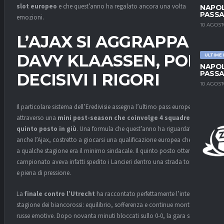
slot europeo
e che quest’anno ha regalato ancora una volta
NAPOL
PASSA
emozioni.
10 AGOST
L’AJAX SI AGGRAPPA A
DAVY KLAASSEN, POI
ULTIME
NAPOL
PASSA
DECISIVI I RIGORI
10 AGOST
Il particolare sistema dell’Eredivisie assegna l’ultimo pass europeo
attraverso una
mini post-season che coinvolge 4 squadre dal
quinto posto in giù
. Una formula che quest’anno ha riguardato
anche l’Ajax, costretto a giocarsi una qualificazione europea che fino
a qualche stagione era il minimo sindacale. Il quinto posto ottenuto in
campionato aveva infatti spedito i Lancieri dentro una strada tortuosa
e piena di pressione.
La
finale contro l’
Utrecht
ha raccontato perfettamente l’intera
stagione dei biancorossi: equilibrio, sofferenza e continue montagne
russe emotive. Dopo novanta minuti bloccati sullo 0-0, la gara si è