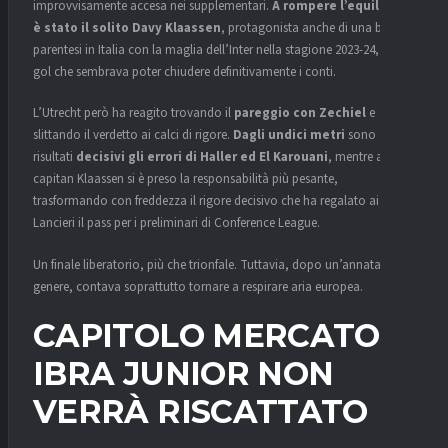
improvvisamente accesa nei supplementari.
A rompere l’equilibrio
è stato il solito
Davy Klaassen
, protagonista anche di una breve
parentesi in Italia con la maglia dell’Inter nella stagione 2023-24, con il
gol che sembrava poter chiudere definitivamente i conti.
L’Utrecht però ha reagito trovando il
pareggio con Zechiel
e
slittando il verdetto ai calci di rigore.
Dagli undici metri
sono
risultati
decisivi gli errori di Haller ed El Karouani
, mentre ancora
capitan Klaassen si è preso la responsabilità più pesante,
trasformando con freddezza il rigore decisivo che ha regalato ai
Lancieri il pass per i preliminari di Conference League.
Un finale liberatorio, più che trionfale. Tuttavia, dopo un’annata del
genere, contava soprattutto tornare a respirare aria europea.
CAPITOLO MERCATO:
IBRA JUNIOR NON
VERRÀ RISCATTATO