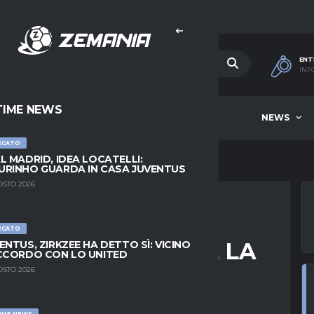
ENT
INF
TIME NEWS
HOME
BEST OF WEEK
NEWS
RCATO
L MADRID, IDEA LOCATELLI:
RINHO GUARDA IN CASA JUVENTUS
OSTO 2026
RCATO
STVEDT IN POLE: È LA
ENTUS, ZIRKZEE HA DETTO SÌ: VICINO
CCORDO CON LO UNITED
SO
OSTO 2026
IME NEWS