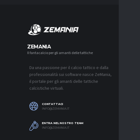
MERCA
ZEMANIA
Il fantacalcio per gli amanti delle tattiche
MERCATO
JUVENTUS
L’ACCOR
Da una passione per il calcio tattico e dalla
8 AGOSTO 2
professionalità sui software nasce ZeMania,
MERCATO
il portale per gli amanti delle tattiche
REAL MAD
calcistiche virtuali.
MOURINH
8 AGOSTO 2
CONTATTACI
MERCATO
INFO@ZEMANIA.IT
ROMA, F
ASPETTA
ENTRA NEL NOSTRO TEAM
8 AGOSTO 2
INFO@ZEMANIA.IT