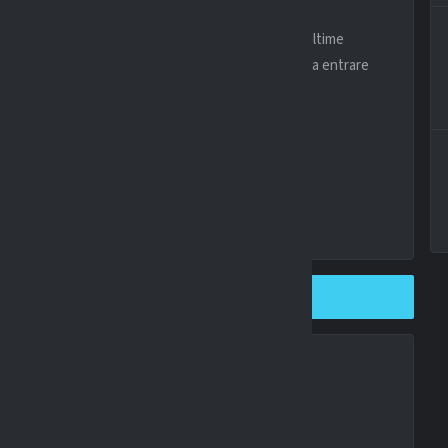
are a portare a Firenze uno dei protagonisti delle ultime
risultare decisivi per capire se la trattativa riuscirà a entrare
SHARE ON TWITTER