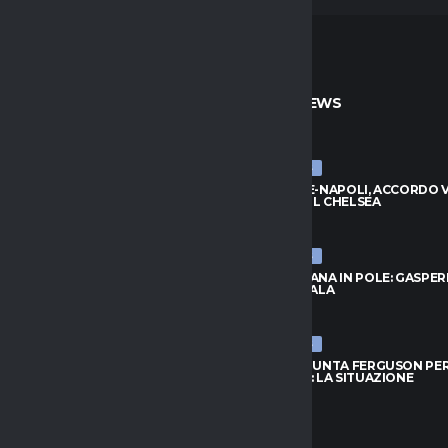
TO
ULTIME NEWS
ULTIME NEWS
, ZIRKZEE HA DETTO SÌ: VICINO
BADIASHILE-NAPOLI, ACCORDO VI
DO CON LO UNITED
TRATTA COL CHELSEA
026
8 AGOSTO 2026
ULTIME NEWS
RID, IDEA LOCATELLI:
ROMA, FOFANA IN POLE: GASPER
O GUARDA IN CASA JUVENTUS
ASPETTA L’ALA
026
8 AGOSTO 2026
ULTIME NEWS
OFANA IN POLE: GASPERINI
TORINO, SPUNTA FERGUSON PE
 L’ALA
L’ATTACCO: LA SITUAZIONE
026
8 AGOSTO 2026