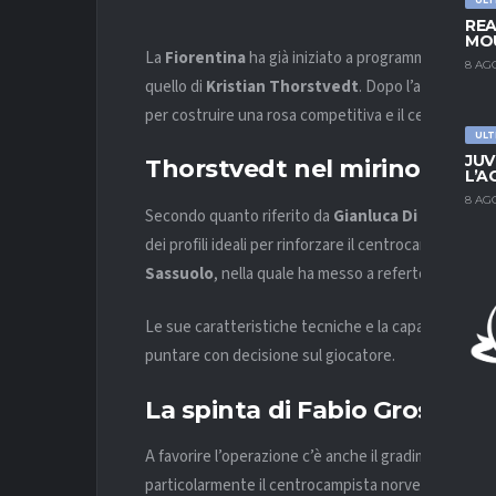
REA
MOU
La
Fiorentina
ha già iniziato a programmare la pros
8 AG
quello di
Kristian Thorstvedt
. Dopo l’annuncio di
per costruire una rosa competitiva e il centrocampi
ULT
JUV
Thorstvedt nel mirino della
L’A
8 AG
Secondo quanto riferito da
Gianluca Di Marzio
, i
dei profili ideali per rinforzare il centrocampo. Il n
Sassuolo
, nella quale ha messo a referto quattro r
Le sue caratteristiche tecniche e la capacità di inse
puntare con decisione sul giocatore.
La spinta di Fabio Grosso
A favorire l’operazione c’è anche il gradimento di
Fa
particolarmente il centrocampista norvegese e avrebb