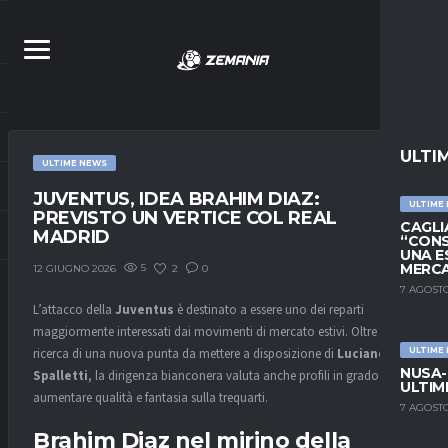
ULTI
ULTIME NEWS
JUVENTUS, IDEA BRAHIM DIAZ:
ULTIME
PREVISTO UN VERTICE COL REAL
CAGLIA
MADRID
“CONS
UNA E
MERC
5
2
0
12 GIUGNO 2026
7 AGOSTO
L’attacco della
Juventus
è destinato a essere uno dei reparti
maggiormente interessati dai movimenti di mercato estivi. Oltre alla
ricerca di una nuova punta da mettere a disposizione di
Luciano
ULTIME
NUSA-
Spalletti
, la dirigenza bianconera valuta anche profili in grado di
ULTIM
aumentare qualità e fantasia sulla trequarti.
7 AGOSTO
Brahim Diaz nel mirino della