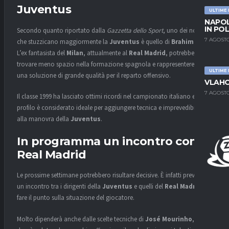
Juventus
ULTIME
NAPOL
IN PO
Secondo quanto riportato dalla
Gazzetta dello Sport
, uno dei nomi
7 AGOSTO
che stuzzicano maggiormente la
Juventus
è quello di
Brahim Diaz
.
L’ex fantasista del
Milan
, attualmente al
Real Madrid
, potrebbe
trovare meno spazio nella formazione spagnola e rappresenterebbe
ULTIME
una soluzione di grande qualità per il reparto offensivo.
VLAHO
7 AGOSTO
Il classe 1999 ha lasciato ottimi ricordi nel campionato italiano e il suo
profilo è considerato ideale per aggiungere tecnica e imprevedibilità
alla manovra della
Juventus
.
In programma un incontro con il
Real Madrid
Le prossime settimane potrebbero risultare decisive. È infatti previsto
un incontro tra i dirigenti della
Juventus
e quelli del
Real Madrid
per
fare il punto sulla situazione del giocatore.
Molto dipenderà anche dalle scelte tecniche di
José Mourinho
, che