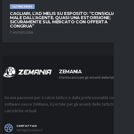
ULTIME NEWS
CAGLIARI, L’AD MELIS SU ESPOSITO: “CONSIGLIATO
MALE DALL’AGENTE, QUASI UNA ESTORSIONE;
SICURAMENTE SUL MERCATO CON OFFERTA
CONGRUA”
7 AGOSTO 2026
ZEMANIA
Il fantacalcio per gli amanti delle tattiche
Da una passione per il calcio tattico e dalla professionalità sui
software nasce ZeMania, il portale per gli amanti delle tattiche
calcistiche virtuali.
CONTATTACI
INFO@ZEMANIA.IT