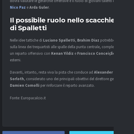
dovrà valutare le gerarchie offensive e il ruolo di giovani talenti come
Nico Paz
e
Arda Guler
.
Il possibile ruolo nello scacchiere
di Spalletti
Nelle idee tattiche di
Luciano Spalletti
,
Brahim Diaz
potrebbe agire
sulla linea dei trequartisti alle spalle della punta centrale, completando
un reparto offensivo con
Kenan Yildiz
e
Francisco Conceição
sugli
esterni.
Davanti, intanto, resta viva la pista che conduce ad
Alexander
Sorloth
, considerato uno dei principali obiettivi del direttore generale
Damien Comolli
per rinforzare il reparto avanzato.
Fonte: Europacalcio.it